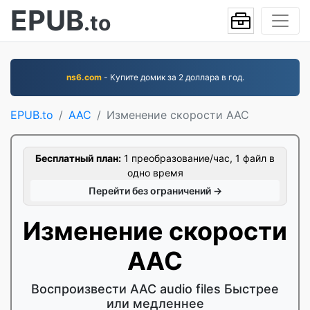
EPUB
.to
ns6.com
- Купите домик за 2 доллара в год.
EPUB.to
AAC
Изменение скорости AAC
Бесплатный план:
1 преобразование/час, 1 файл в
одно время
Перейти без ограничений →
Изменение скорости
AAC
Воспроизвести AAC audio files Быстрее
или медленнее