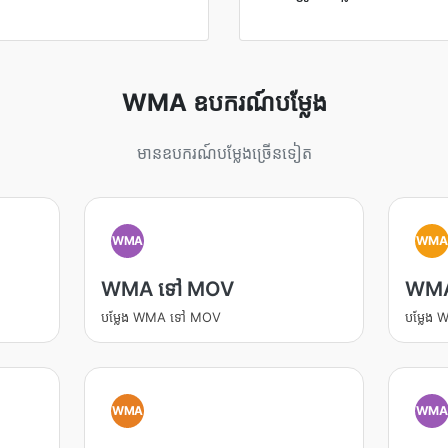
WMA ឧបករណ៍បម្លែង
មានឧបករណ៍បម្លែងច្រើនទៀត
WMA
WM
WMA ទៅ MOV
WMA
បម្លែង WMA ទៅ MOV
បម្លែង
WMA
WM