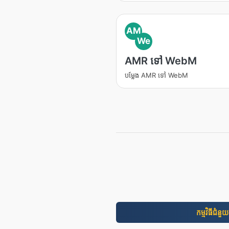
AM
We
AMR ទៅ WebM
បម្លែង AMR ទៅ WebM
កម្មវិធី​ជំនួយ