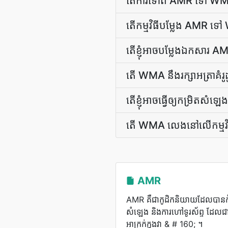
តើ​ការ​ទៅ​ពី AMR ទៅ WMA នឹ
តើ​កម្មវិធី​បម្លែង AMR ទៅ
តើ​ខ្ញុំ​អាច​បម្លែង​ឯកស
តើ WMA នឹង​រក្សា​អត្រា​គំ
តើ​ខ្ញុំ​អាច​ធ្វើ​ឲ្យ​កម្រ
តើ WMA លេងនៅលើកម្មវិធីស
AMR
AMR គឺ​ជា​កូដិក​និយាយ​ដែល​បាន​កំណ
សំឡេង និង​ការ​ហៅ​ទូរស័ព្ទ ដែល​ជា
អាក្រក់​ក្នុង​វា & # 160; ។