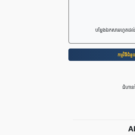
បម្លែងឯកសាររហូតដល់
កម្មវិធី​ជំន
ជំហាន
A