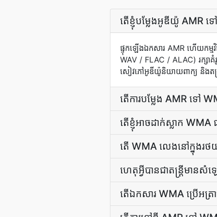
តើ​ខ្ញុំ​បម្លែង​អូឌីយ៉ូ
ផ្ទុក​ឡើង​ឯកសារ AMR ហើយ​កម្មវិធី​
WAV / FLAC / ALAC) រក្សា​គំរ
សៀវភៅ​អូឌីយ៉ូ​និយាយ​ពាក្យ និង​តន្ត
តើ​ការ​បម្លែង AMR ទៅ WMA ជ
តើ​ខ្ញុំ​អាច​ដាក់​ស្លាក WM
តើ WMA លេងនៅក្នុងរថយន្ត
ហេតុ​អ្វី​បាន​ជា​តន្ត្រី​មាន​
តើ​ឯកសារ WMA ប្រើ​អត្រាប៊ី