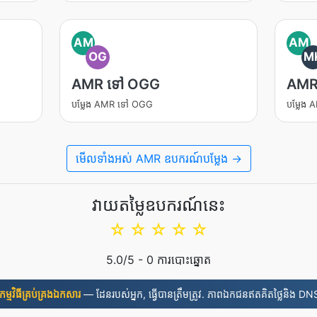
AM
AM
OG
M
AMR ទៅ OGG
AMR
បម្លែង AMR ទៅ OGG
បម្លែង
មើល​ទាំងអស់ AMR ឧបករណ៍បម្លែង →
វាយតម្លៃឧបករណ៍នេះ
☆
☆
☆
☆
☆
5.0
/5 -
0
ការបោះឆ្នោត
​កម្មវិធី​គ្រប់គ្រង​ឯកសារ
— ដែនរបស់អ្នក, ធ្វើបានត្រឹមត្រូវ. ភាពឯកជនឥតគិតថ្លៃនិង DNS