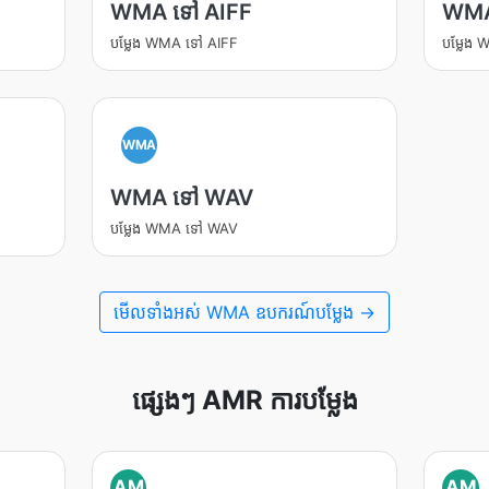
WMA ទៅ AIFF
WMA
បម្លែង WMA ទៅ AIFF
បម្លែង
WMA
WMA ទៅ WAV
បម្លែង WMA ទៅ WAV
មើល​ទាំងអស់ WMA ឧបករណ៍បម្លែង →
ផ្សេងៗ AMR ការបម្លែង
AM
AM