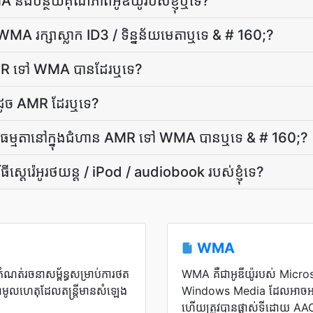
ង​បន្ថយ​គុណភាព​អូឌីយ៉ូ​របស់​ខ្ញុំ​ឬ​ទេ?
 WMA រក្សា​ស្លាក ID3 / ទិន្នន័យ​មេតា​ឬ​ទេ & # 160;?
ារ AMR ទៅ WMA បាន​ដែរឬទេ?
រូ​ដូច AMR ដែរឬទេ?
ិត​សំឡេង​ធម្មតា​នៅ​ក្នុង​ជំហាន AMR ទៅ WMA បាន​ឬ​ទេ & # 160;?
្តេរ៉េអូរថយន្ត / iPod / audiobook របស់ខ្ញុំទេ?
WMA
ត់​រចនាសម្ព័ន្ធ​សម្រាប់​ការ​ថត​
WMA គឺ​ជា​អូឌីយ៉ូ​របស់ Microsoft
​មូលហេតុ​ដែល​តន្ត្រី​មាន​សំឡេង​
Windows Media ដែល​អាច​អាន​នៅ​គ
ហើយ​ត្រូវ​បាន​ផ្លាស់ទី​ដោយ 