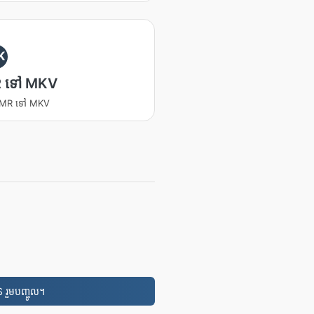
K
 ទៅ MKV
 AMR ទៅ MKV
 រួមបញ្ចូល។