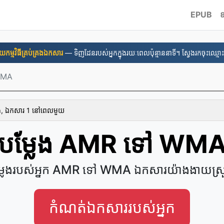
EPUB
ឧ
នួយ​កម្មវិធី​គ្រប់គ្រង​ឯកសារ
— ទិញដែនរបស់អ្នកក្នុងរយៈពេលប៉ុន្មាននាទី។ ស្វែងរកចុះឈ្មោះ
WMA
ោង, ឯកសារ 1 នៅ​ពេល​មួយ
បម្លែង AMR ទៅ WM
្លែងរបស់អ្នក AMR ទៅ WMA ឯកសារយ៉ាងងាយស្
កំណត់​ឯកសារ​របស់​អ្នក