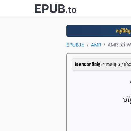
EPUB
.to
កម្មវិធី​ជំ
EPUB.to
AMR
AMR ទៅ 
ផែនការ​ឥត​គិត​ថ្លៃ:
1 ការ​បម្លែង / ម៉
បម