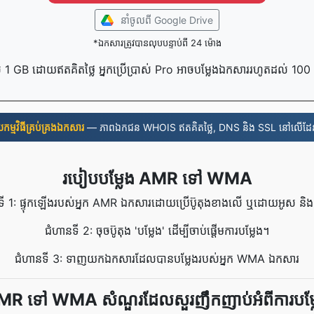
នាំចូល​ពី Google Drive
*ឯកសារត្រូវបានលុបបន្ទាប់ពី 24 ម៉ោង
 1 GB ដោយឥតគិតថ្លៃ អ្នកប្រើប្រាស់ Pro អាចបម្លែងឯកសាររហូតដល់ 10
ួយ​កម្មវិធី​គ្រប់គ្រង​ឯកសារ
— ភាពឯកជន WHOIS ឥតគិតថ្លៃ, DNS និង SSL នៅលើដែ
របៀបបម្លែង AMR ទៅ WMA
ទី 1: ផ្ទុកឡើងរបស់អ្នក AMR ឯកសារដោយប្រើប៊ូតុងខាងលើ ឬដោយអូស និងទម
ជំហានទី 2: ចុចប៊ូតុង 'បម្លែង' ដើម្បីចាប់ផ្តើមការបម្លែង។
ជំហានទី 3: ទាញយកឯកសារដែលបានបម្លែងរបស់អ្នក WMA ឯកសារ
MR ទៅ WMA សំណួរដែលសួរញឹកញាប់អំពីការបម្ល