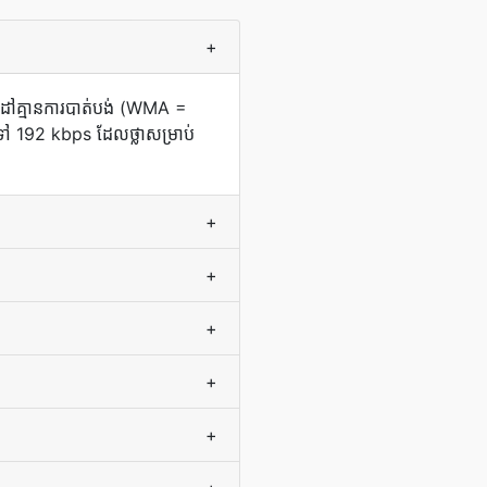
+
ោលដៅ​គ្មាន​ការ​បាត់បង់ (WMA =
192 kbps ដែល​ថ្លា​សម្រាប់​
+
+
+
+
+