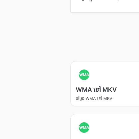
WMA
WMA ទៅ MKV
បម្លែង WMA ទៅ MKV
WMA