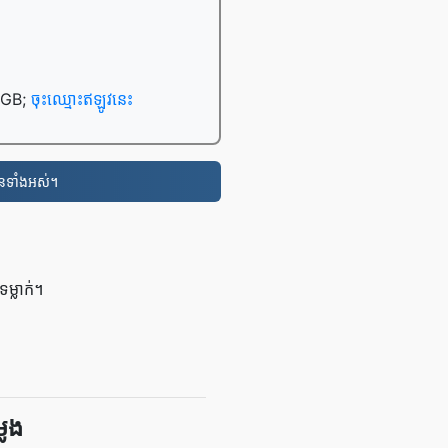
0 GB;
ចុះឈ្មោះឥឡូវនេះ
នទាំងអស់។
្លាក់។
ែង