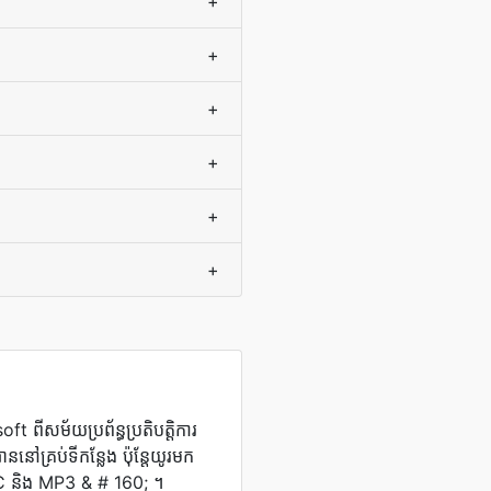
+
+
+
+
+
+
 ពី​សម័យ​ប្រព័ន្ធ​ប្រតិបត្តិការ
្រប់​ទីកន្លែង​ ប៉ុន្តែ​យូរ​មក​
AAC និង MP3 & # 160; ។