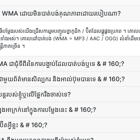
 AMR ទៅ WMA ដោយ​មិន​បាត់បង់​គុណភាព​ដោយ​របៀប​ណា?
បម្លែង​របស់យើង​ជ្រើស​ការ​រួម​បញ្ចូល​គ្នា​កូដិក / ប៊ីត​ដែល​ផ្គូផ្គង​ប្រភព ។ គ
ូ​ទាំងអស់​។ គោលដៅ​បាត់បង់ (WMA = MP3 / AAC / OGG) លំនាំដើម​ទៅ 
្រី​ភាគច្រើន ។
ា​ជុំ​ទីពីរ​នៃ​ការ​បង្ហាប់​ដែល​បាត់បង់​ឬ​ទេ & # 160;?
A ជាមួយ​ព័ត៌មាន​សិល្បករ និង​អាល់ប៊ុម​បាន​ទេ & # 160;?
របស់ខ្ញុំឬលើផ្នែករឹងចាស់ទេ?
សំឡេង​អាក្រក់​នៅ​ក្នុង​ការ​បម្លែង​នេះ & # 160;?
ត​អ្វី​ខ្លះ & # 160;?