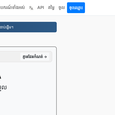
បករណ៍​ទាំងអស់
API
តម្លៃ
ចូល
ចុះឈ្មោះ
ចាប់ផ្តើម។
គ្មាន​ដែន​កំណត់ →
A
រួល