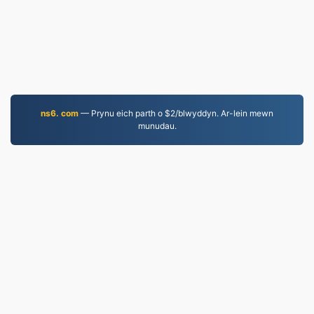
ns6. com
— Prynu eich parth o $2/blwyddyn. Ar-lein mewn
munudau.
EPUB.to
4,276,276 Ffeiliau wedi'u trosi ers 2019
Polisi Preifatrwydd
|
Telerau Gwasanaeth
|
Amdanom
ni
|
Cysylltwch â Ni
|
API
|
& # 160; Cymeriadau
|
Gosod rhaglen
© 2026 EPUB.to
|
VPS.org
LLC | Wedi'i wneud gan
nadermx