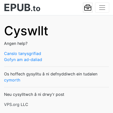
EPUB
.to
Cyswllt
Angen help?
Canslo tanysgrifiad
Gofyn am ad-daliad
Os hoffech gysylltu â ni defnyddiwch ein tudalen
cymorth
Neu cysylltwch â ni drwy'r post
VPS.org
LLC