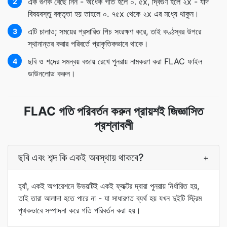
এক গুণক বেছে নিন - অর্ধেক গতি হলে ০. ৫x, দ্বিগুণ হলে ২x - যদি
2
বিষয়বস্তু বক্তৃতা হয় তাহলে ০. ৭৫x থেকে ২x এর মধ্যে থাকুন।
এটি চালাও; সময়ের প্রসারিত পিচ সংরক্ষণ করে, তাই কণ্ঠস্বর উপরে
3
স্থানান্তর করার পরিবর্তে প্রাকৃতিকভাবে থাকে।
ছবি ও শব্দের সমন্বয় বজায় রেখে পুনরায় নামকরণ করা FLAC ফাইল
4
ডাউনলোড করুন।
FLAC গতি পরিবর্তন করুন প্রায়শই জিজ্ঞাসিত
প্রশ্নাবলী
ছবি এবং শব্দ কি একই অবস্থায় থাকবে?
+
হ্যাঁ, একই অপারেশনে উভয়টিই একই ফ্যাক্টর দ্বারা পুনরায় নির্ধারিত হয়,
তাই তারা আলাদা হতে পারে না - যা সাধারণত ব্যর্থ হয় যখন দুইটি স্ট্রিম
পৃথকভাবে সম্পাদনা করে গতি পরিবর্তন করা হয়।