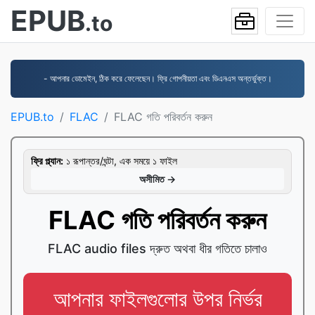
EPUB
.to
- আপনার ডোমেইন, ঠিক করে ফেলেছেন। ফ্রি গোপনীয়তা এবং ডিএনএস অন্তর্ভুক্ত।
EPUB.to
FLAC
FLAC গতি পরিবর্তন করুন
ফ্রি প্ল্যান:
১ রূপান্তর/ঘন্টা, এক সময়ে ১ ফাইল
অসীমিত →
FLAC গতি পরিবর্তন করুন
FLAC audio files দ্রুত অথবা ধীর গতিতে চালাও
আপনার ফাইলগুলোর উপর নির্ভর