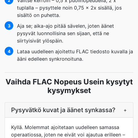
Valitse kerroin – 0,5 x puolinopeudella, 2 x
2
tuplalla – pysyttele noin 0,75 x 2x sisällä, jos
sisältö on puhetta.
Aja se; aika-ajo pitää sävelen, joten äänet
3
pysyvät luonnollisina sen sijaan, että ne
siirtyisivät ylöspäin.
Lataa uudelleen ajoitettu FLAC tiedosto kuvalla ja
4
ääni edelleen synkronoituna.
Vaihda FLAC Nopeus Usein kysytyt
kysymykset
Pysyvätkö kuvat ja äänet synkassa?
+
Kyllä. Molemmat ajoitetaan uudelleen samassa
operaatiossa, joten ne eivät voi ajautua erilleen –