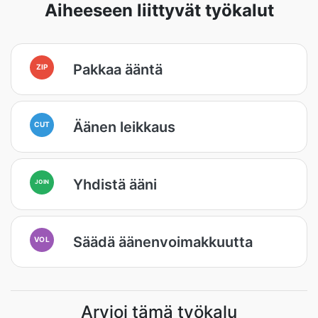
Aiheeseen liittyvät työkalut
Pakkaa ääntä
ZIP
Äänen leikkaus
CUT
Yhdistä ääni
JOIN
Säädä äänenvoimakkuutta
VOL
Arvioi tämä työkalu