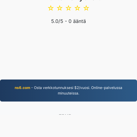
☆
☆
☆
☆
☆
5.0
/5 -
0
ääntä
ns6.com
- Osta verkkotunnuksesi $2/vuosi. Online-palvelussa
minuuteissa.
EPUB.to
4,276,266 Vuodesta 2019 lähtien muunnetut tiedostot