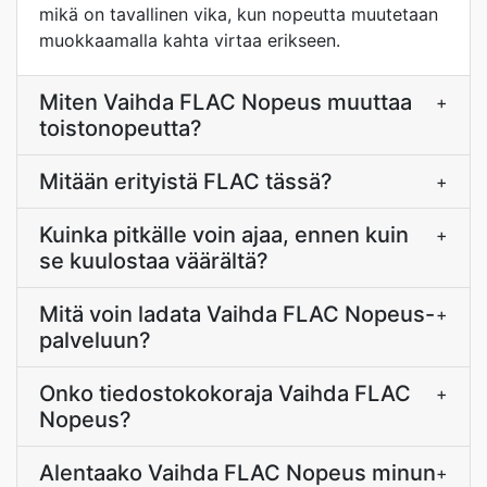
mikä on tavallinen vika, kun nopeutta muutetaan
muokkaamalla kahta virtaa erikseen.
Miten Vaihda FLAC Nopeus muuttaa
+
toistonopeutta?
Mitään erityistä FLAC tässä?
+
Kuinka pitkälle voin ajaa, ennen kuin
+
se kuulostaa väärältä?
Mitä voin ladata Vaihda FLAC Nopeus-
+
palveluun?
Onko tiedostokokoraja Vaihda FLAC
+
Nopeus?
Alentaako Vaihda FLAC Nopeus minun
+