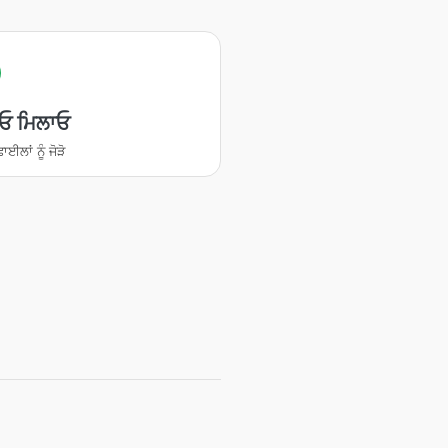
ਓ ਮਿਲਾਓ
ਈਲਾਂ ਨੂੰ ਜੋੜੋ