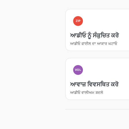
ZIP
ਆਡੀਓ ਨੂੰ ਸੰਕੁਚਿਤ ਕਰੋ
ਆਡੀਓ ਫਾਈਲ ਦਾ ਆਕਾਰ ਘਟਾਓ
VOL
ਆਵਾਜ਼ ਵਿਵਸਥਿਤ ਕਰੋ
ਆਡੀਓ ਵਾਲੀਅਮ ਬਦਲੋ