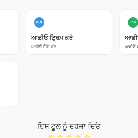
CUT
JOIN
ਆਡੀਓ ਟ੍ਰਿਮ ਕਰੋ
ਆਡੀ
ਆਡੀਓ ਹਿੱਸੇ ਕੱਟੋ
ਆਡੀਓ ਫਾ
ਇਸ ਟੂਲ ਨੂੰ ਦਰਜਾ ਦਿਓ
☆
☆
☆
☆
☆