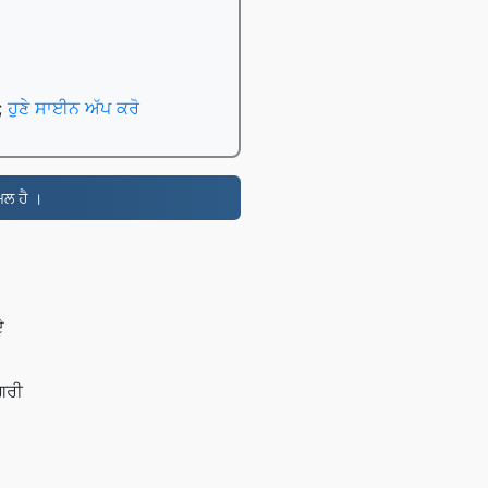
ਨ;
ਹੁਣੇ ਸਾਈਨ ਅੱਪ ਕਰੋ
ਮਲ ਹੈ ।
ੇ
ਗਰੀ