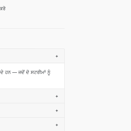
ਕਰੋ
+
ੇ ਹਨ — ਜਦੋਂ ਦੋ ਸਟਰੀਮਾਂ ਨੂੰ
+
+
+