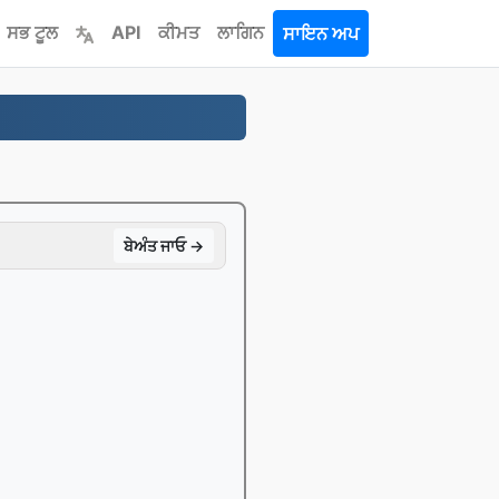
ਸਭ ਟੂਲ
API
ਕੀਮਤ
ਲਾਗਿਨ
ਸਾਇਨ ਅਪ
ਬੇਅੰਤ ਜਾਓ →