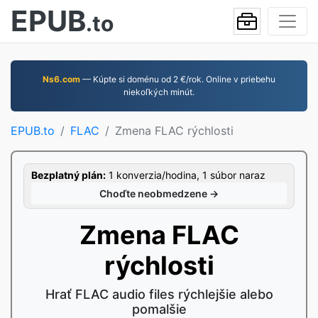
EPUB
.to
Ns6.com
— Kúpte si doménu od 2 €/rok. Online v priebehu
niekoľkých minút.
EPUB.to
FLAC
Zmena FLAC rýchlosti
Bezplatný plán:
1 konverzia/hodina, 1 súbor naraz
Choďte neobmedzene →
Zmena FLAC
rýchlosti
Hrať FLAC audio files rýchlejšie alebo
pomalšie