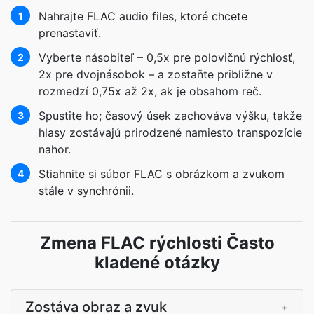
Nahrajte FLAC audio files, ktoré chcete
1
prenastaviť.
Vyberte násobiteľ – 0,5x pre polovičnú rýchlosť,
2
2x pre dvojnásobok – a zostaňte približne v
rozmedzí 0,75x až 2x, ak je obsahom reč.
Spustite ho; časový úsek zachováva výšku, takže
3
hlasy zostávajú prirodzené namiesto transpozície
nahor.
Stiahnite si súbor FLAC s obrázkom a zvukom
4
stále v synchrónii.
Zmena FLAC rýchlosti Často
kladené otázky
Zostáva obraz a zvuk
+