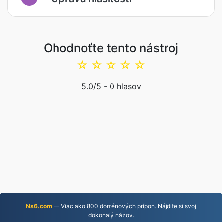
Ohodnoťte tento nástroj
☆
☆
☆
☆
☆
5.0
/5 -
0
hlasov
Ns6.com
— Viac ako 800 doménových prípon. Nájdite si svoj
dokonalý názov.