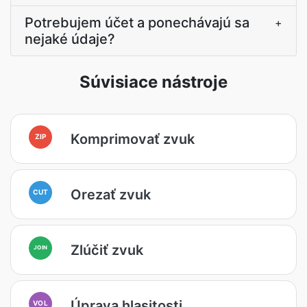
Potrebujem účet a ponechávajú sa
+
nejaké údaje?
Súvisiace nástroje
Komprimovať zvuk
ZIP
Orezať zvuk
CUT
Zlúčiť zvuk
JOIN
Úprava hlasitosti
VOL