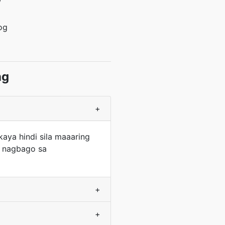
og
ng
+
aya hindi sila maaaring
y nagbago sa
+
+