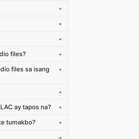
+
+
+
io files?
+
io files sa isang
+
+
FLAC ay tapos na?
+
ite tumakbo?
+
+