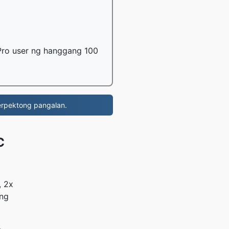
Pro user ng hanggang 100
rpektong pangalan.
C
, 2x
 ng
,