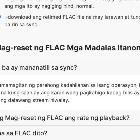
ang mga ito ay nagiging hindi normal.
I-download ang retimed FLAC file na may larawan at tun
pa rin sa sync.
ag-reset ng FLAC Mga Madalas Itano
 ba ay mananatili sa sync?
amamagitan ng parehong kadahilanan sa isang operasyon, k
 na kung saan ay ang karaniwang pagkabigo kapag bilis a
ng dalawang stream hiwalay.
 Mag-reset ng FLAC ang rate ng playback?
na sa FLAC dito?