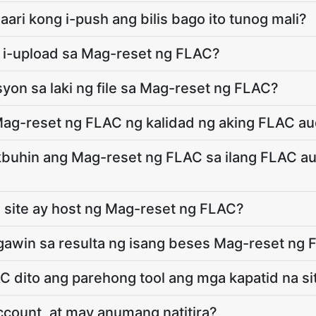
ari kong i-push ang bilis bago ito tunog mali?
 i-upload sa Mag-reset ng FLAC?
yon sa laki ng file sa Mag-reset ng FLAC?
g-reset ng FLAC ng kalidad ng aking FLAC aud
buhin ang Mag-reset ng FLAC sa ilang FLAC aud
 site ay host ng Mag-reset ng FLAC?
gawin sa resulta ng isang beses Mag-reset ng 
C dito ang parehong tool ang mga kapatid na s
ccount, at may anumang natitira?