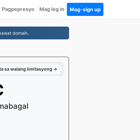
Pagpepresyo
Mag log in
Mag-sign up
bawat domain.
a sa walang limitasyong →
C
 mabagal