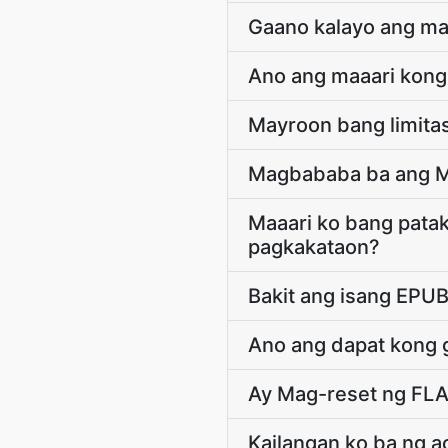
Gaano kalayo ang maa
Ano ang maaari kong
Mayroon bang limitas
Magbababa ba ang Ma
Maaari ko bang patak
pagkakataon?
Bakit ang isang EPUB
Ano ang dapat kong 
Ay Mag-reset ng FLA
Kailangan ko ba ng a