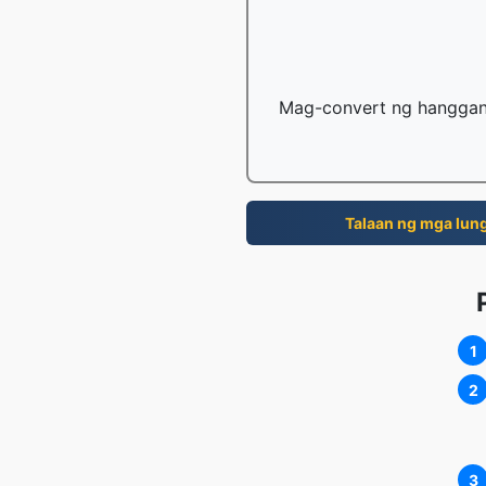
Mag-convert ng hanggang
Talaan ng mga lung
1
2
3