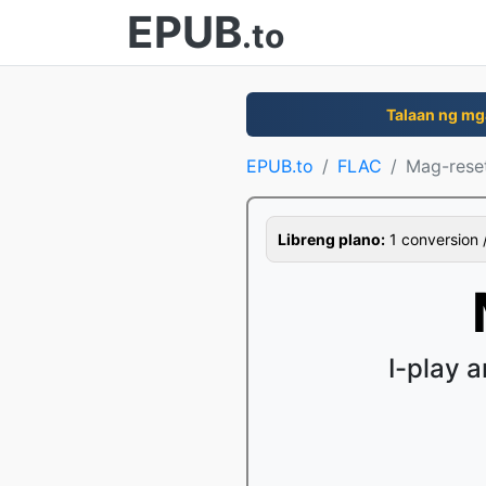
EPUB
.to
Talaan ng mg
EPUB.to
FLAC
Mag-rese
Libreng plano:
1 conversion /
I-play 