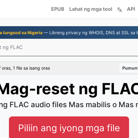
EPUB
Lahat ng mga tool
API
a lungsod sa Nigeria
— Libreng privacy ng WHOIS, DNS at SSL sa 
t ng FLAC
 oras, 1 file sa isang oras
Pumunt
Mag-reset ng FLA
ang FLAC audio files Mas mabilis o Mas
Piliin ang iyong mga file