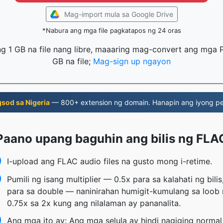
Mag-import mula sa Google Drive
*Nabura ang mga file pagkatapos ng 24 oras
 1 GB na file nang libre, maaaring mag-convert ang mga 
GB na file;
Mag-sign up ngayon
sod sa Nigeria
— 800+ extension ng domain. Hanapin ang iyong pe
Paano upang baguhin ang bilis ng FLA
I-upload ang FLAC audio files na gusto mong i-retime.
Pumili ng isang multiplier — 0.5x para sa kalahati ng bilis
para sa double — naninirahan humigit-kumulang sa loob
0.75x sa 2x kung ang nilalaman ay pananalita.
Ang mga ito ay: Ang mga selula ay hindi nagiging normal