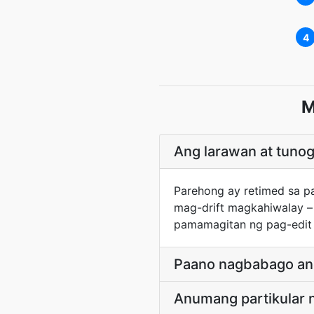
4
M
Ang larawan at tunog
Parehong ay retimed sa p
mag-drift magkahiwalay –
pamamagitan ng pag-edit 
Paano nagbabago ang
Anumang partikular 