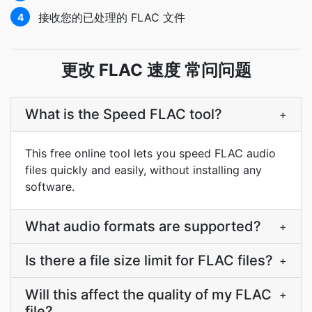
接收您的已处理的 FLAC 文件
4
更改 FLAC 速度 常问问题
What is the Speed FLAC tool?
+
This free online tool lets you speed FLAC audio
files quickly and easily, without installing any
software.
What audio formats are supported?
+
Is there a file size limit for FLAC files?
+
Will this affect the quality of my FLAC
+
file?