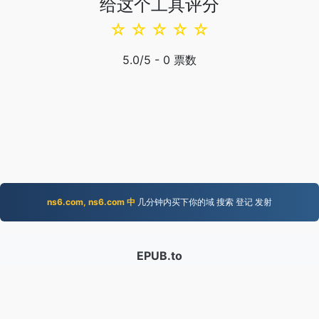
给这个工具评分
☆
☆
☆
☆
☆
5.0
/5 -
0
票数
ns6.com, ns6.com 中
几分钟内买下你的域 搜索 登记 发射
EPUB.to
4,276,071 2019年以来转换的文件
隐私政策
|
服务条款
|
关于我们
|
联系我们
|
API
|
样本
|