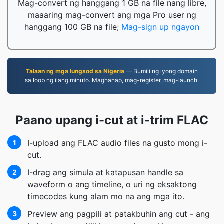
Mag-convert ng hanggang 1 GB na file nang libre,
maaaring mag-convert ang mga Pro user ng
hanggang 100 GB na file;
Mag-sign up ngayon
Talaan ng mga lungsod sa Nigeria
— Bumili ng iyong domain
sa loob ng ilang minuto. Maghanap, mag-register, mag-launch.
Paano upang i-cut at i-trim FLAC
I-upload ang FLAC audio files na gusto mong i-
1
cut.
I-drag ang simula at katapusan handle sa
2
waveform o ang timeline, o uri ng eksaktong
timecodes kung alam mo na ang mga ito.
Preview ang pagpili at patakbuhin ang cut - ang
3