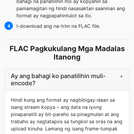
bahagi na panatilihin mo ay kopyahin sa
pamamagitan ng hindi nasasaktan saanman ang
format ay nagpapahintulot sa ito.
I-download ang na-trim na FLAC file.
4
FLAC Pagkukulang Mga Madalas
Itanong
Ay ang bahagi ko panatilihin muli-
+
encode?
Hindi kung ang format ay nagbibigay-daan sa
isang stream kopya – ang data na iyong
pinapanatili ay bit-pareho sa pinagmulan at ang
trabaho ay nagtatapos sa tungkol sa oras na ang
upload kinuha. Lamang ng isang frame-tumpak