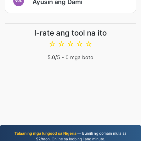
Ayusin ang Dami
VOL
I-rate ang tool na ito
☆
☆
☆
☆
☆
5.0
/5 -
0
mga boto
Talaan ng mga lungsod sa Nigeria
— Bumili ng domain mula sa
$2/taon. Online sa loob ng ilang minuto.