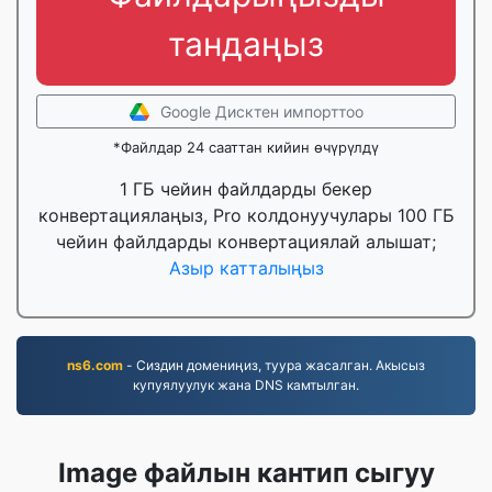
тандаңыз
Google Дисктен импорттоо
*Файлдар 24 сааттан кийин өчүрүлдү
1 ГБ чейин файлдарды бекер
конвертациялаңыз, Pro колдонуучулары 100 ГБ
чейин файлдарды конвертациялай алышат;
Азыр катталыңыз
ns6.com
- Сиздин домениңиз, туура жасалган. Акысыз
купуялуулук жана DNS камтылган.
Image файлын кантип сыгуу