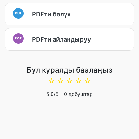
PDFти бөлүү
CUT
PDFти айландыруу
ROT
Бул куралды баалаңыз
☆
☆
☆
☆
☆
5.0
/5 -
0
добуштар