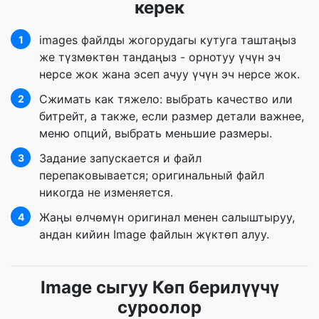
керек
images файлды жогорудагы кутуга таштаңыз
1
же түзмөктөн тандаңыз - орнотуу үчүн эч
нерсе жок жана эсеп ачуу үчүн эч нерсе жок.
Сжимать как тяжело: выбрать качество или
2
битрейт, а также, если размер детали важнее,
меню опций, выбрать меньшие размеры.
Задание запускается и файл
3
перепаковывается; оригинальный файл
никогда не изменяется.
Жаңы өлчөмүн оригинал менен салыштыруу,
4
андан кийин Image файлын жүктөп алуу.
Image сыгуу Көп берилүүчү
суроолор