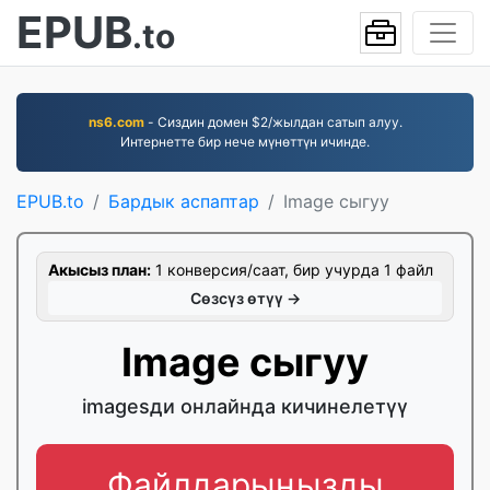
EPUB
.to
ns6.com
- Сиздин домен $2/жылдан сатып алуу.
Интернетте бир нече мүнөттүн ичинде.
EPUB.to
Бардык аспаптар
Image сыгуу
Акысыз план:
1 конверсия/саат, бир учурда 1 файл
Сөзсүз өтүү →
Image сыгуу
imagesди онлайнда кичинелетүү
Файлдарыңызды