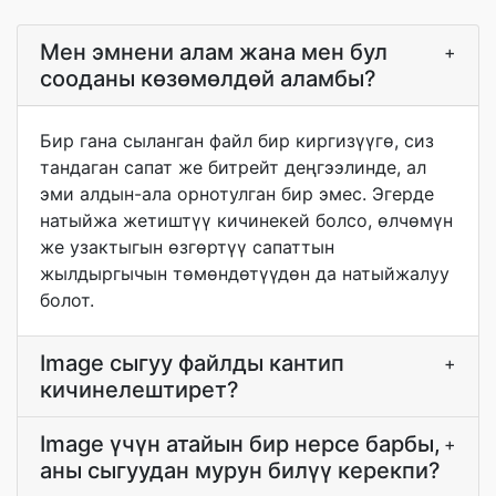
Мен эмнени алам жана мен бул
+
сооданы көзөмөлдөй аламбы?
Бир гана сыланган файл бир киргизүүгө, сиз
тандаган сапат же битрейт деңгээлинде, ал
эми алдын-ала орнотулган бир эмес. Эгерде
натыйжа жетиштүү кичинекей болсо, өлчөмүн
же узактыгын өзгөртүү сапаттын
жылдыргычын төмөндөтүүдөн да натыйжалуу
болот.
Image сыгуу файлды кантип
+
кичинелештирет?
Image үчүн атайын бир нерсе барбы,
+
аны сыгуудан мурун билүү керекпи?