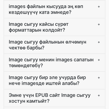
images файлын кысууда эң көп
+
кездешүүчү ката эмнеде?
Image сыгуу кайсы сүрөт
+
форматтарын колдойт?
Image сыгуу файлынын өлчөмүн
+
чектөө барбы?
Image сыгуу менин images сапатын
+
төмөндөтөбү?
Image сыгуу бир эле учурда бир
+
нече imagesде иштей алабы?
Эмне үчүн EPUB сайт Image сыгуу
+
хостун камтыйт?