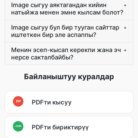
Image сыгуу аяктагандан кийин
+
натыйжа менен эмне кылсам болот?
Image сыгуу бул бир тууган сайттар
+
иштеткен бир эле аспаппы?
Менин эсеп-кысап керекпи жана эч
+
нерсе сакталбайбы?
Байланыштуу куралдар
PDFти кысуу
ZIP
PDFти бириктирүү
JOIN