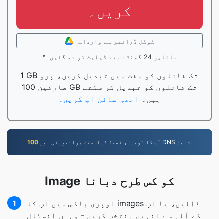
کریں۔
گوگل ڈرائیو سے واردات
*فائلیں 24 گھنٹے بعد ڈیلیٹ کر دی گئیں۔
1 GB تک فائلوں کو مفت میں تبدیل کریں، پرو
صارفین 100 GB تک فائلوں کو تبدیل کر سکتے
ہیں۔
ابھی سائن اپ کریں۔
آپ کا ڈومین، ٹھیک کیا. مفت پرائیویٹی اور DNS شامل.
100
Image کو کس طرح دبانا
اوپری باکس میں آپ کا images ڈالیں، یا آپ
1
کے آلہ سے انہیں منتخب کریں - وہاں انسٹال