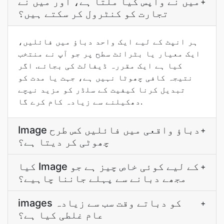
میں نے واپس کیا ملتا ہے، اور میں نے
+
تجارت کو کنٹرول کر سکتے ہیں؟
ہر انپٹ کے لیے ایک واحد دباؤ میں فائلیں،
ایک معیار یا بٹرائٹ سطح پر جو آپ نے منتخب
کیا ہے ایک مقررہ ڈیفالٹ کی بجائے. اگر
نتیجہ کافی چھوٹا نہیں ہے، جہت یا مدت کو
تبدیل کرنا کیفیت کے سلڈر کو مزید نیچے
دھکیلنے سے زیادہ کام کرے گا.
Image دباؤ واقعی میں فائلیں کس طرح
+
چھوٹی کر دیتا ہے؟
کیا Image کے لیے کوئی خاص چیز ہے جو
+
مجھے دبانے سے پہلے جاننا چاہیے؟
images کو دباتے وقت سب سے زیادہ
+
عام غلطی کیا ہے؟