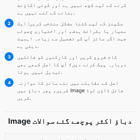
کرنے کے لیے کچھ نہیں ہے اور کوئی اکاؤنٹ
بنانے کے لئے نہیں ہے.
سکینز کے لیے کتنا مشکل منتخب کریں: ایک
2
معیار یا بٹرائٹ ہدف، اور اختیاری چھوٹے
جہت اگر سائز آپ کو تفصیل سے زیادہ اہمیت
دیتی ہے.
کام شروع کریں اور کارکنوں کو فائلیں
3
دوبارہ پیک کرنے دیں؛ آپ کا اصل کبھی بھی
تبدیل نہیں ہوتا.
اصل کے مقابلے میں نئے سائز کا موازنہ
4
کریں، پھر دباؤ میں Image فائل ڈاؤن لوڈ
کریں.
Image دباؤ اکثر پوچھے گئے سوالات