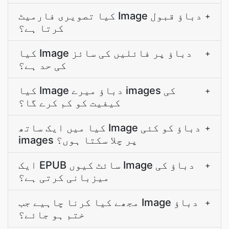
کیا تصویری فارمیٹ Image دباؤ قبول
+
کرتا ہے؟
کیا Image دباؤ پر فائلیں کی سائز
+
کی حد ہے؟
کیا Image دباؤ میرے images کی
+
کیفیت کو کم کرے گا؟
کیا میں ایک ساتھ Image دباؤ کو کئی
+
images پر چلا سکتا ہوں؟
ایک EPUB سائٹ کیوں Image دباؤ کی
+
میزبانی کرتی ہے؟
مجھے کیا کرنا چاہیے جب Image دباؤ
+
ختم ہو جائے؟