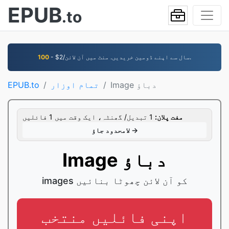
EPUB
.to
- $2/سال سے اپنے ڈومین خریدیں. منٹ میں آن لائن.
100
Image دباؤ
تمام اوزار
EPUB.to
مفت پلان:
1 تبدیل/ گھنٹہ، ایک وقت میں 1 فائلیں
لامحدود جاؤ →
Image دباؤ
images کو آن لائن چھوٹا بنائیں
اپنی فائلیں منتخب