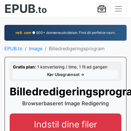
EPUB
.to
ns6. com
● 800+ domæneudvidelser. Find dit perfekte navn.
EPUB.to
Image
Billedredigeringsprogram
Gratis plan:
1 konvertering / time, 1 fil ad gangen
Kør Ubegrænset →
Billedredigeringsprog
Browserbaseret Image Redigering
Indstil dine filer