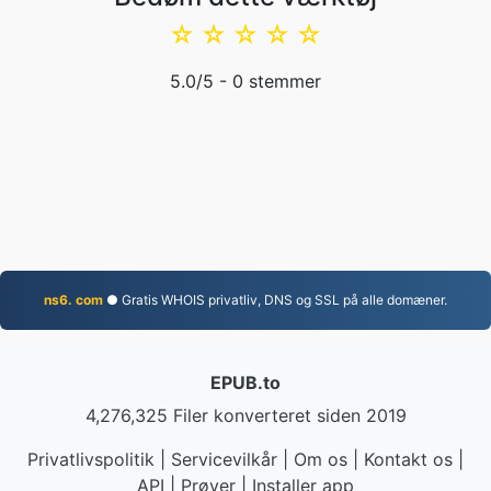
☆
☆
☆
☆
☆
5.0
/5 -
0
stemmer
ns6. com
● Gratis WHOIS privatliv, DNS og SSL på alle domæner.
EPUB.to
4,276,325 Filer konverteret siden 2019
Privatlivspolitik
|
Servicevilkår
|
Om os
|
Kontakt os
|
API
|
Prøver
|
Installer app