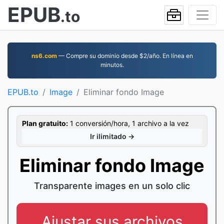
EPUB
.to
ns6.com
— Compre su dominio desde $2/año. En línea en
minutos.
EPUB.to
Image
Eliminar fondo Image
Plan gratuito:
1 conversión/hora, 1 archivo a la vez
Ir ilimitado →
Eliminar fondo Image
Transparente images en un solo clic
Ajustar sus archivos