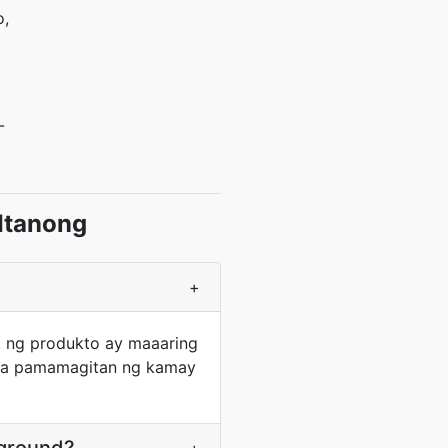
o,
-
Itanong
+
 ng produkto ay maaaring
o sa pamamagitan ng kamay