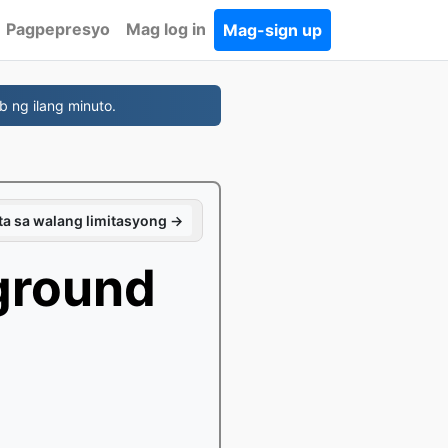
Pagpepresyo
Mag log in
Mag-sign up
b ng ilang minuto.
a sa walang limitasyong →
ground