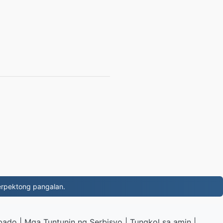
rpektong pangalan.
ibado
|
Mga Tuntunin ng Serbisyo
|
Tungkol sa amin
|