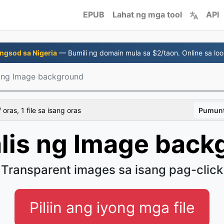
EPUB
Lahat ng mga tool
API
ngsod sa Nigeria
— Bumili ng domain mula sa $2/taon. Online sa loo
 ng Image background
 oras, 1 file sa isang oras
Pumunt
lis ng Image back
Transparent images sa isang pag-click
Piliin ang iyong mga file