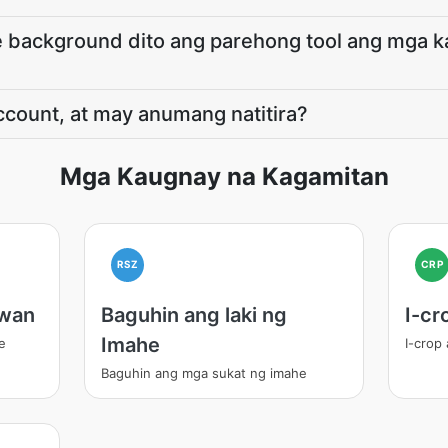
 background dito ang parehong tool ang mga ka
ccount, at may anumang natitira?
Mga Kaugnay na Kagamitan
RSZ
CRP
awan
Baguhin ang laki ng
I-cr
Imahe
e
I-crop
Baguhin ang mga sukat ng imahe