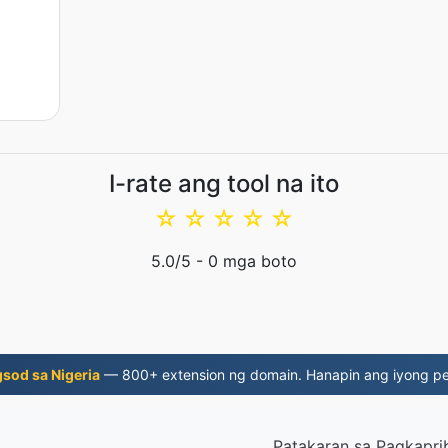
I-rate ang tool na ito
☆
☆
☆
☆
☆
5.0
/5 -
0
mga boto
sod sa Nigeria
— 800+ extension ng domain. Hanapin ang iyong pe
Patakaran sa Pagkapr