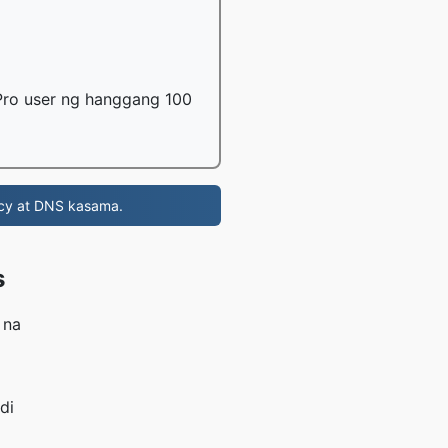
Pro user ng hanggang 100
acy at DNS kasama.
s
 na
di