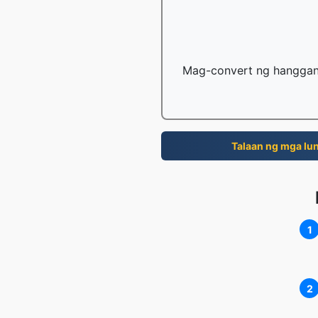
Mag-convert ng hanggang
Talaan ng mga lun
1
2