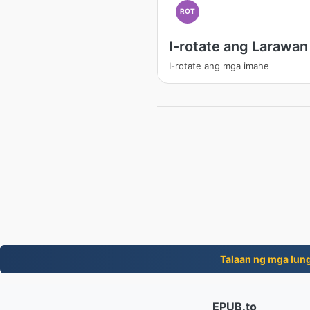
ROT
I-rotate ang Larawan
I-rotate ang mga imahe
Talaan ng mga lung
EPUB.to