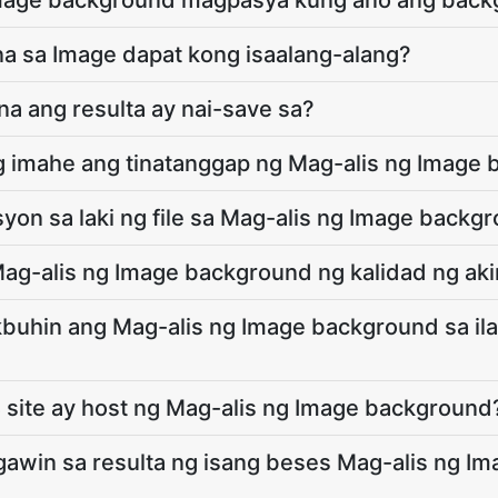
Image background magpasya kung ano ang bac
a sa Image dapat kong isaalang-alang?
na ang resulta ay nai-save sa?
 imahe ang tinatanggap ng Mag-alis ng Image
yon sa laki ng file sa Mag-alis ng Image backg
g-alis ng Image background ng kalidad ng ak
buhin ang Mag-alis ng Image background sa il
 site ay host ng Mag-alis ng Image background
gawin sa resulta ng isang beses Mag-alis ng I