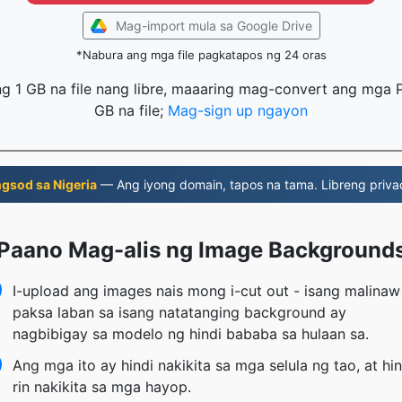
Mag-import mula sa Google Drive
*Nabura ang mga file pagkatapos ng 24 oras
 1 GB na file nang libre, maaaring mag-convert ang mga 
GB na file;
Mag-sign up ngayon
gsod sa Nigeria
— Ang iyong domain, tapos na tama. Libreng priv
Paano Mag-alis ng Image Background
I-upload ang images nais mong i-cut out - isang malinaw
paksa laban sa isang natatanging background ay
nagbibigay sa modelo ng hindi bababa sa hulaan sa.
Ang mga ito ay hindi nakikita sa mga selula ng tao, at hin
rin nakikita sa mga hayop.