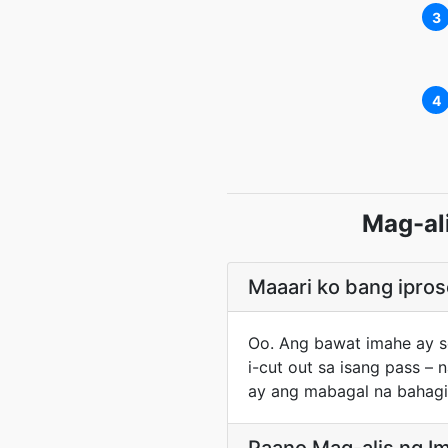
3
4
Mag-al
Maaari ko bang ipro
Oo. Ang bawat imahe ay s
i-cut out sa isang pass –
ay ang mabagal na bahagi 