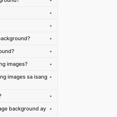
kground?
+
+
+
 background?
+
round?
+
ing images?
+
ang images sa isang
+
?
+
mage background ay
+