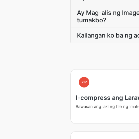
Ay Mag-alis ng Image
tumakbo?
Kailangan ko ba ng a
ZIP
I-compress ang Lar
Bawasan ang laki ng file ng imah