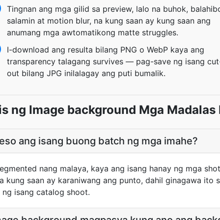
Tingnan ang mga gilid sa preview, lalo na buhok, balahib
salamin at motion blur, na kung saan ay kung saan ang
anumang mga awtomatikong matte struggles.
I-download ang resulta bilang PNG o WebP kaya ang
transparency talagang survives — pag-save ng isang cut
out bilang JPG inilalagay ang puti bumalik.
is ng Image background Mga Madalas 
seso ang isang buong batch ng mga imahe?
egmented nang malaya, kaya ang isang hanay ng mga shot
 na kung saan ay karaniwang ang punto, dahil ginagawa it
ng isang catalog shoot.