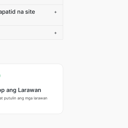
patid na site
+
+
op ang Larawan
 at putulin ang mga larawan