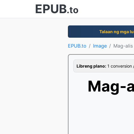
EPUB
.to
Talaan ng mga lu
EPUB.to
Image
Mag-alis
Libreng plano:
1 conversion /
Mag-a