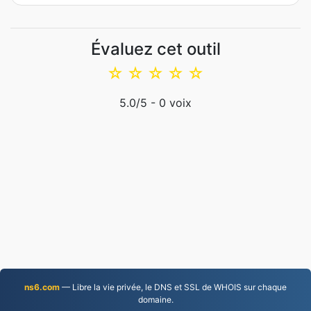
Évaluez cet outil
☆
☆
☆
☆
☆
5.0
/5 -
0
voix
ns6.com
— Libre la vie privée, le DNS et SSL de WHOIS sur chaque
domaine.