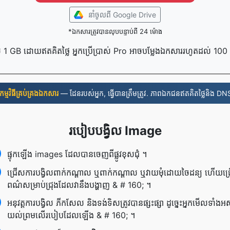
នាំចូល​ពី Google Drive
*ឯកសារត្រូវបានលុបបន្ទាប់ពី 24 ម៉ោង
 1 GB ដោយឥតគិតថ្លៃ អ្នកប្រើប្រាស់ Pro អាចបម្លែងឯកសាររហូតដល់ 10
​កម្មវិធី​គ្រប់គ្រង​ឯកសារ
— ដែនរបស់អ្នក, ធ្វើបានត្រឹមត្រូវ. ភាពឯកជនឥតគិតថ្លៃនិង DNS
របៀប​បង្វិល Image
ផ្ទុក​ឡើង images ដែល​បាន​ចេញ​ពី​ផ្លូវ​ខុស​ជុំ ។
ជ្រើស​ការ​បង្វិល​ពាក់​កណ្ដាល ឬ​ពាក់​កណ្ដាល ឬ​វាយ​មុំ​ដោយ​ចៃដន្យ ហើយ​ជ្
ពណ៌​សម្រាប់​ជ្រុង​ដែល​វា​នឹង​បង្ហាញ & # 160; ។
អនុវត្ត​ការ​បង្វិល ភីកសែល និង​ទង់​ទិស​ត្រូវ​បាន​ផ្សះផ្សា ដូច្នេះ​អ្នក​មើល​ទាំងអស
យល់ព្រម​លើ​របៀប​ដែល​ឡើង & # 160; ។