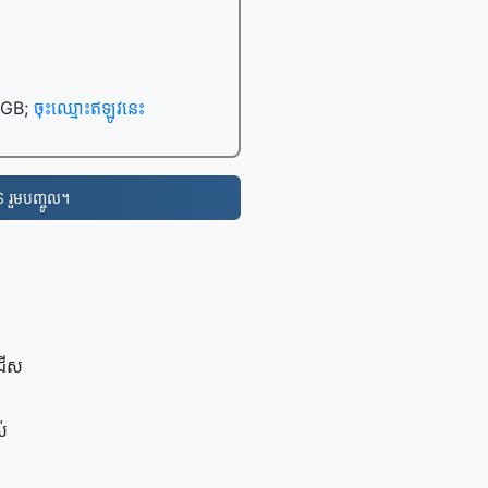
0 GB;
ចុះឈ្មោះឥឡូវនេះ
 រួមបញ្ចូល។
រើស​
់​