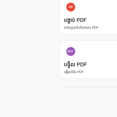
ZIP
បង្ហាប់ PDF
កាត់បន្ថយទំហំឯកសារ PDF
ROT
បង្វិល PDF
បង្វិលទំព័រ PDF