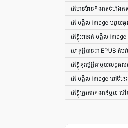
តើ​មាន​ដែន​កំណត់​ទំហំ​ឯក
តើ បង្វិល Image បន្ថយគ
តើ​ខ្ញុំ​អាច​រត់ បង្វិល Ima
ហេតុអ្វីបានជា EPUB តំប
តើខ្ញុំគួរធ្វើអ្វីជាមួយលទ
តើ បង្វិល Image នៅទីនេះ
តើ​ខ្ញុំ​ត្រូវការ​គណនី​ឬ​ទេ 