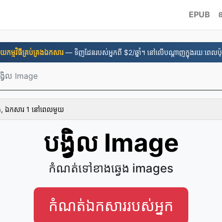
EPUB
ឧ
នួយ​កម្មវិធី​គ្រប់គ្រង​ឯកសារ
— ទិញដែនរបស់អ្នកពី $2/ឆ្នាំ។ នៅលើបណ្តាញក្នុងរយៈពេលប៉ុន
ង្វិល Image
ោង, ឯកសារ 1 នៅ​ពេល​មួយ
បង្វិល Image
កំណត់​ទៅ​ខាង​ឆ្វេង images
កំណត់​ឯកសារ​របស់​អ្នក