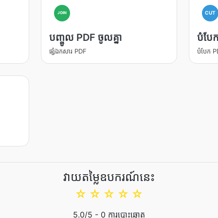
CUT
JOIN
បញ្ចូល PDF ចូលគ្នា
បំបែ
ផ្សំឯកសារ PDF
បំបែក P
វាយតម្លៃឧបករណ៍នេះ
☆
☆
☆
☆
☆
5.0
/5 -
0
ការបោះឆ្នោត