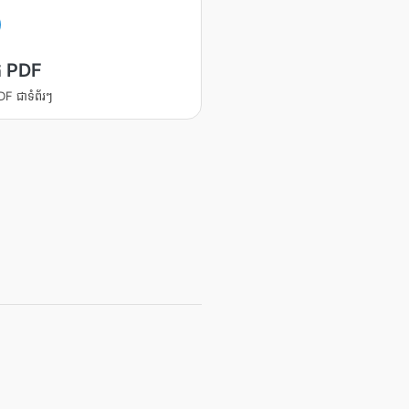
ក PDF
DF ជាទំព័រៗ