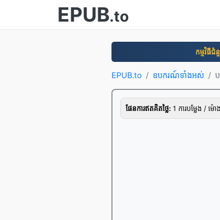
EPUB
.to
កម្មវិធី​ជំ
EPUB.to
ឧបករណ៍​ទាំងអស់
ប
ផែនការ​ឥត​គិត​ថ្លៃ:
1 ការ​បម្លែង / ម៉