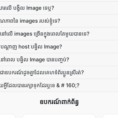
សារ​លើ បង្វិល Image ទេ​ឬ?
ុណភាពនៃ images របស់ខ្ញុំទេ?
ge នៅ​លើ images ច្រើន​ក្នុង​ពេល​តែ​មួយ​បាន​ទេ?
ន់បណ្ដាញ host បង្វិល Image?
្ធផលនៅពេល បង្វិល Image បានបញ្ចប់?
ជាឧបករណ៍ដូចគ្នាដែលគេហទំព័រប្អូនស្រីរត់?
ហើយ​អ្វី​ដែល​បាន​រក្សា​ទុក​ដែរ​ឬទេ & # 160;?
ឧបករណ៍ពាក់ព័ន្ធ