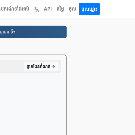
បករណ៍​ទាំងអស់
API
តម្លៃ
ចូល
ចុះឈ្មោះ
្មាននាទី។
គ្មាន​ដែន​កំណត់ →