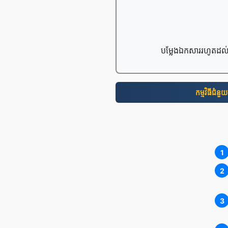
បម្លែងឯកសាររហូតដល់
កម្មវិធី​ជំនួយ
1
2
3