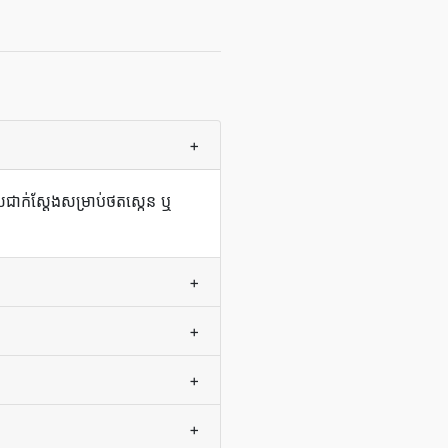
+
​ជាក់ស្តែង​សម្រាប់​ថត​ស្កេន ឬ​
+
+
+
+