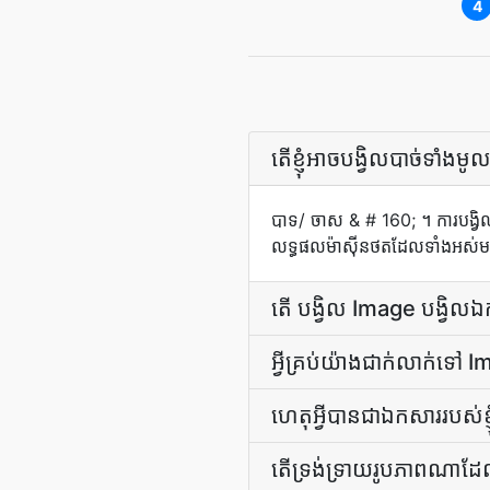
4
តើ​ខ្ញុំ​អាច​បង្វិល​បាច់​ទាំ
បាទ/ ចាស & # 160; ។ ការ​បង្វិល​ដូច
លទ្ធផល​ម៉ាស៊ីន​ថត​ដែល​ទាំងអស់​មក​ក
តើ បង្វិល Image បង្វិល​ឯ
អ្វីគ្រប់យ៉ាងជាក់លាក់ទៅ Im
ហេតុអ្វី​បាន​ជា​ឯកសារ​របស់​ខ្ញុ
តើ​ទ្រង់ទ្រាយ​រូបភាព​ណា