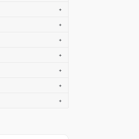
+
+
+
+
+
+
+