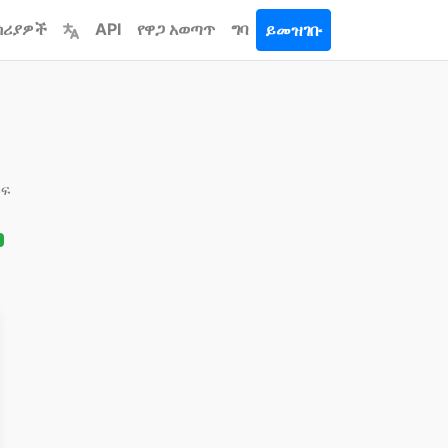
ሳሪያዎች
API
የዋጋ አወጣጥ
ግባ
ይመዝገቡ
ጋፍ