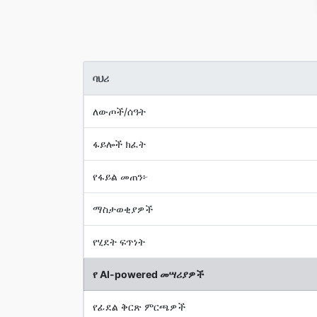
ባህሪ
ለውጦች/ሰዓት
ፋይሎች ክፈት
የፋይል መጠን፦
ማስታወቂያዎች
የሂደት ፍጥነት
የ AI-powered መሣሪያዎች
የፊደል ቅርጽ ምርጫዎች