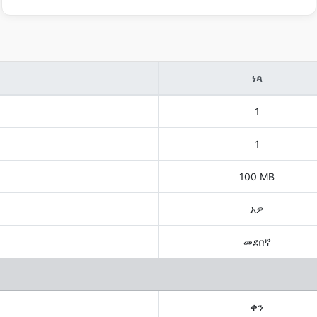
ነጻ
1
1
100 MB
አዎ
መደበኛ
ቀን