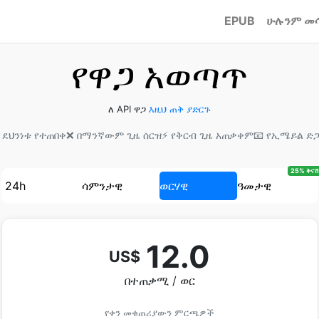
EPUB
ሁሉንም መ
የዋጋ አወጣጥ
ለ API ዋጋ
እዚህ ጠቅ ያድርጉ
 ደህንነቱ የተጠበቀ
❌ በማንኛውም ጊዜ ሰርዝ
⚡ የቅርብ ጊዜ አጠቃቀም
📧 የኢሜይል ድ
25% ቅናሽ
24h
ሳምንታዊ
ወርሃዊ
ዓመታዊ
12.0
US$
በተጠቃሚ / ወር
የቀን መቁጠሪያውን ምርጫዎች