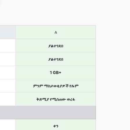
ለ
ያልተገደበ
ያልተገደበ
1 GB+
ምንም ማስታወቂያዎች የሉም
ቅድሚያ የሚሰጠው ወረፋ
ቀን