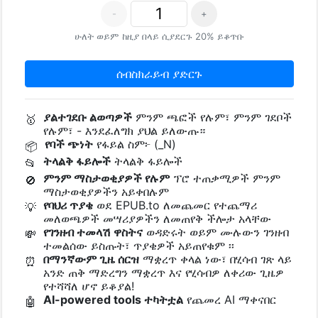
-
+
ሁለት ወይም ከዚያ በላይ ሲያደርጉ 20% ይቆጥቡ
ሰብስክራይብ ያድርጉ
ያልተገደቡ ልወጣዎች
ምንም ጫፎች የሉም፣ ምንም ገደቦች
🥇
የሉም፣ - እንደፈለግክ ያህል ይለውጡ።
የባች ጭነት
የፋይል ስም፦ (_N)
📦
ትላልቅ ፋይሎች
ትላልቅ ፋይሎች
📂
ምንም ማስታወቂያዎች የሉም
ፕሮ ተጠቃሚዎች ምንም
🚫
ማስታወቂያዎችን አይቀበሉም
የባህሪ ጥያቄ
ወደ EPUB.to ለመጨመር የተጨማሪ
💡
መለወጫዎች መሣሪያዎችን ለመጠየቅ ችሎታ አላቸው
የገንዘብ ተመላሽ ዋስትና
ወዳድሩት ወይም ሙሉውን ገንዘብ
💸
ተመልሰው ይስጡት፣ ጥያቄዎች አይጠየቁም ፡፡
በማንኛውም ጊዜ ሰርዝ
ማቋረጥ ቀላል ነው፣ በሂሳብ ገጽ ላይ
⏰
አንድ ጠቅ ማድረግን ማቋረጥ እና የሂሳብዎ ለቀሪው ጊዜዎ
የተሻሻለ ሆኖ ይቆያል!
AI-powered tools ተካትቷል
የጨመረ AI ማቀናበር
🤖