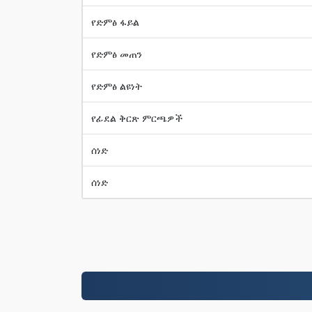
የድምፅ ፋይል
የድምፅ መጠን
የድምፅ ልዩነት
የፊደል ቅርጽ ምርጫዎች
ሰነድ
ሰነድ