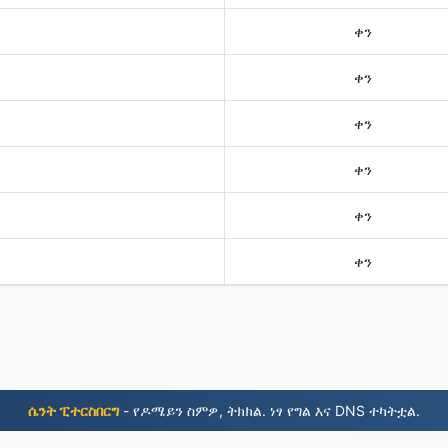
ቀን
ቀን
ቀን
ቀን
ቀን
ቀን
ሴንት ፒተርስበርግ
- የዶሜይን ስምዎ, ትክክል. ነፃ የግል እና DNS ተካትቷል.