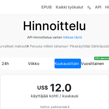
EPUB
Kaikki työkalut
API
Hi
Hinnoittelu
API-hinnoittelua varten
klikkaa tästä
Turvalliset maksut
❌ Peruuta milloin tahansa
⚡ Pikakäyttö
📧 Sähköposti
25% alennus
24h
Viikko
Kuukausittain
Vuosittainen
12.0
US$
käyttäjää kohti / kuukausi
Valitse paikkamäärä