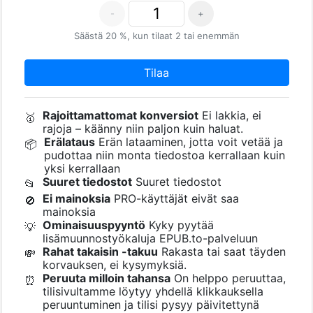
-
+
Säästä 20 %, kun tilaat 2 tai enemmän
Tilaa
Rajoittamattomat konversiot
Ei lakkia, ei
🥇
rajoja – käänny niin paljon kuin haluat.
Erälataus
Erän lataaminen, jotta voit vetää ja
📦
pudottaa niin monta tiedostoa kerrallaan kuin
yksi kerrallaan
Suuret tiedostot
Suuret tiedostot
📂
Ei mainoksia
PRO-käyttäjät eivät saa
🚫
mainoksia
Ominaisuuspyyntö
Kyky pyytää
💡
lisämuunnostyökaluja EPUB.to-palveluun
Rahat takaisin -takuu
Rakasta tai saat täyden
💸
korvauksen, ei kysymyksiä.
Peruuta milloin tahansa
On helppo peruuttaa,
⏰
tilisivultamme löytyy yhdellä klikkauksella
peruuntuminen ja tilisi pysyy päivitettynä