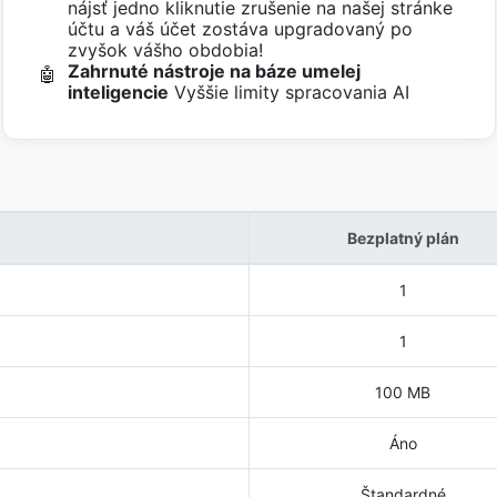
nájsť jedno kliknutie zrušenie na našej stránke
účtu a váš účet zostáva upgradovaný po
zvyšok vášho obdobia!
Zahrnuté nástroje na báze umelej
🤖
inteligencie
Vyššie limity spracovania AI
Bezplatný plán
1
1
100 MB
Áno
Štandardné