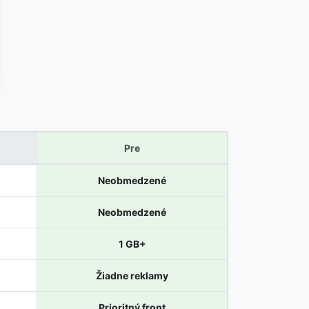
Pre
Neobmedzené
Neobmedzené
1 GB+
Žiadne reklamy
Prioritný front