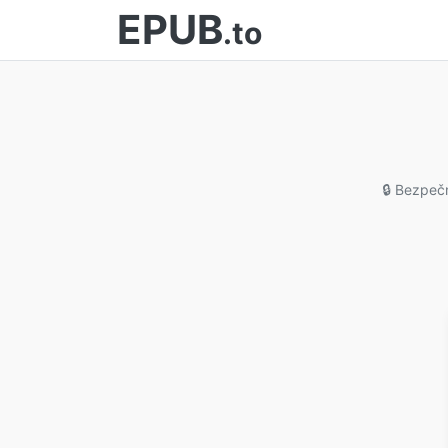
EPUB
.to
🔒 Bezpeč