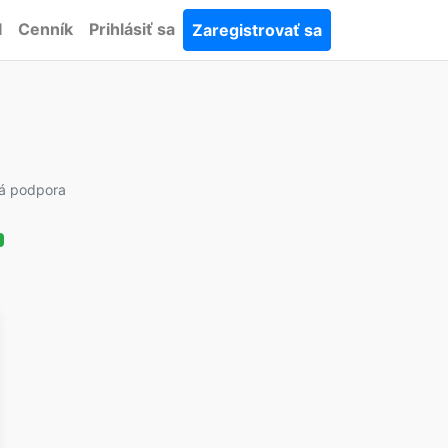
I
Cenník
Prihlásiť sa
Zaregistrovať sa
vá podpora