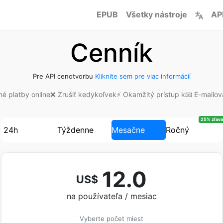
EPUB
Všetky nástroje
AP
Cenník
Pre API cenotvorbu
Kliknite sem pre viac informácií
né platby online
❌ Zrušiť kedykoľvek
⚡ Okamžitý prístup k
📧 E-mailo
25% zľava
24h
Týždenne
Mesačne
Ročný
12.0
US$
na používateľa / mesiac
Vyberte počet miest