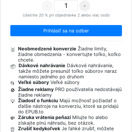
-
+
Ušetrite 20 % pri objednávke 2 alebo viac osôb
Prihlásiť sa na odber
Neobmedzené konverzie
Žiadne limity,
🥇
žiadne obmedzenia - konvertujte toľko, koľko
chcete.
Dávkové nahrávanie
Dávkové nahrávanie,
📦
takže môžete presunúť toľko súborov naraz
namiesto jedného po druhom
Veľké súbory
Veľké súbory
📂
Žiadne reklamy
PRO používatelia nedostávajú
🚫
žiadne reklamy
Žiadosť o funkciu
Majú možnosť požiadať o
💡
ďalšie nástroje na konverziu, ktoré sa pridajú
do EPUB.to
Záruka vrátenia peňazí
Milujte ho alebo
💸
získajte plnú náhradu, bez otázok.
Zrušiť kedykoľvek
Je ľahké zrušiť, môžete
⏰