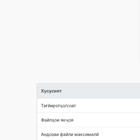
Хусусият
Тағйиротҳо/соат
Файлҳои якҷоя
Андозаи файли максималӣ