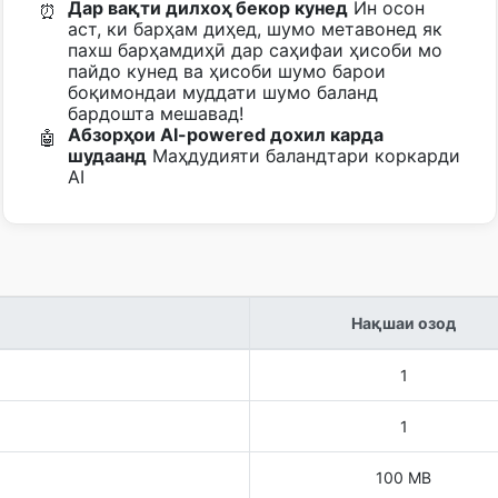
Дар вақти дилхоҳ бекор кунед
Ин осон
⏰
аст, ки барҳам диҳед, шумо метавонед як
пахш барҳамдиҳӣ дар саҳифаи ҳисоби мо
пайдо кунед ва ҳисоби шумо барои
боқимондаи муддати шумо баланд
бардошта мешавад!
Абзорҳои AI-powered дохил карда
🤖
шудаанд
Маҳдудияти баландтари коркарди
AI
Нақшаи озод
1
1
100 MB