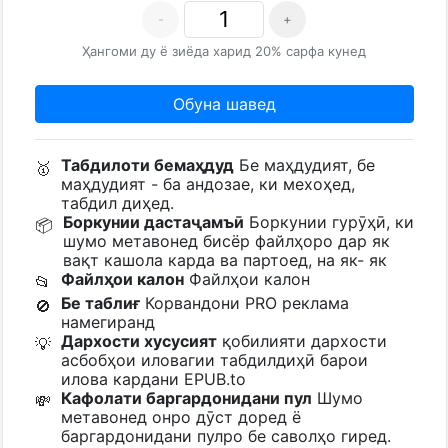
-
+
Ҳангоми ду ё зиёда харид 20% сарфа кунед
Обуна шавед
Табдилоти бемаҳдуд
Бе маҳдудият, бе
🥇
маҳдудият - ба андозае, ки мехоҳед,
табдил диҳед.
Боркунии дастаҷамъӣ
Боркунии гурӯҳӣ, ки
📦
шумо метавонед бисёр файлҳоро дар як
вақт кашола карда ва партоед, на як- як
Файлҳои калон
Файлҳои калон
📂
Бе таблиғ
Корвандони PRO реклама
🚫
намегиранд
Дархости хусусият
қобилияти дархости
💡
асбобҳои иловагии табдилдиҳӣ барои
илова кардани EPUB.to
Кафолати баргардонидани пул
Шумо
💸
метавонед онро дӯст доред ё
баргардонидани пулро бе саволҳо гиред.