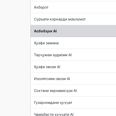
Ахборот
Суръати коркарди маълумот
Асбобҳои AI
Ҳузфи замина
Тарҷумаи аудиоии AI
Ҳузфи овози AI
Изолятсияи овози AI
Сохтани зернависҳои AI
Гузаронидани ҳуҷҷат
Ҷамъбасти ҳуҷҷати AI