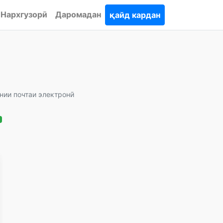
Нархгузорӣ
Даромадан
қайд кардан
нии почтаи электронӣ