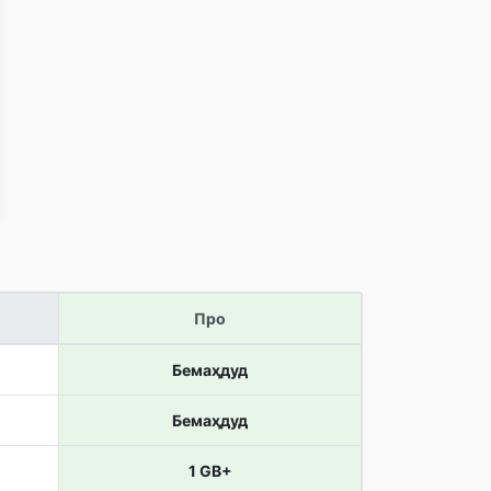
Про
Бемаҳдуд
Бемаҳдуд
1 GB+