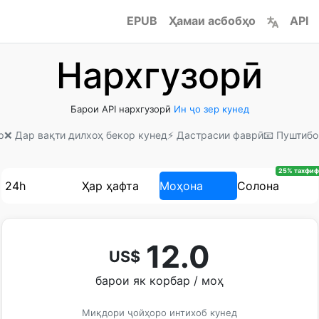
EPUB
Ҳамаи асбобҳо
API
Нархгузорӣ
Барои API нархгузорӣ
Ин ҷо зер кунед
р
❌ Дар вақти дилхоҳ бекор кунед
⚡ Дастрасии фаврӣ
📧 Пуштибо
25% тахфиф
24h
Ҳар ҳафта
Моҳона
Солона
12.0
US$
барои як корбар / моҳ
Миқдори ҷойҳоро интихоб кунед