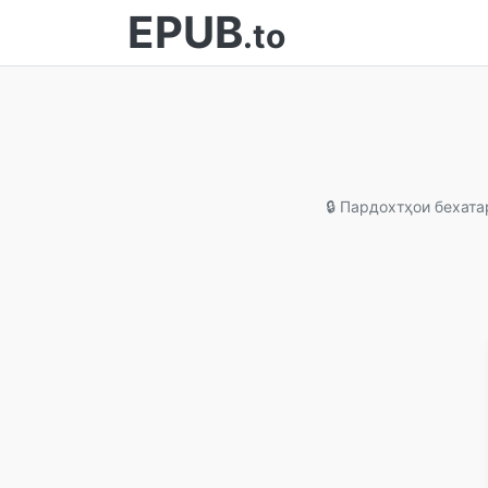
EPUB
.to
🔒 Пардохтҳои бехата