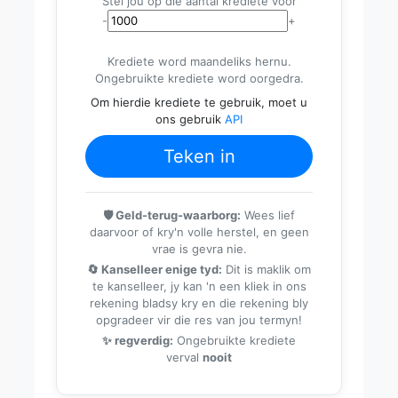
Stel jou op die aantal krediete voor
-
+
Krediete word maandeliks hernu.
Ongebruikte krediete word oorgedra.
Om hierdie krediete te gebruik, moet u
ons gebruik
API
Teken in
🛡️ Geld-terug-waarborg:
Wees lief
daarvoor of kry'n volle herstel, en geen
vrae is gevra nie.
🔄 Kanselleer enige tyd:
Dit is maklik om
te kanselleer, jy kan 'n een kliek in ons
rekening bladsy kry en die rekening bly
opgradeer vir die res van jou termyn!
✨ regverdig:
Ongebruikte krediete
verval
nooit