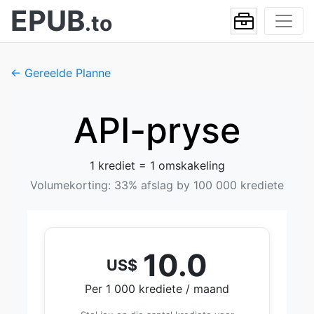
EPUB
.to
← Gereelde Planne
API-pryse
1 krediet = 1 omskakeling
Volumekorting: 33% afslag by 100 000 krediete
10.0
US$
Per 1 000 krediete / maand