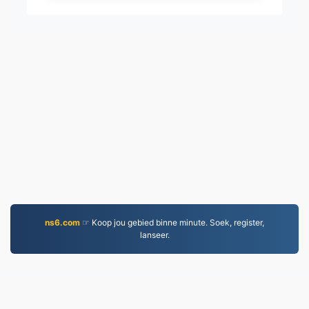
ns6.com
☞ Koop jou gebied binne minute. Soek, register,
lanseer.
EPUB.to