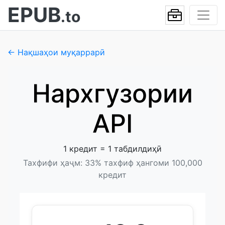
EPUB
.to
← Нақшаҳои муқаррарӣ
Нархгузории
API
1 кредит = 1 табдилдиҳӣ
Тахфифи ҳаҷм: 33% тахфиф ҳангоми 100,000
кредит