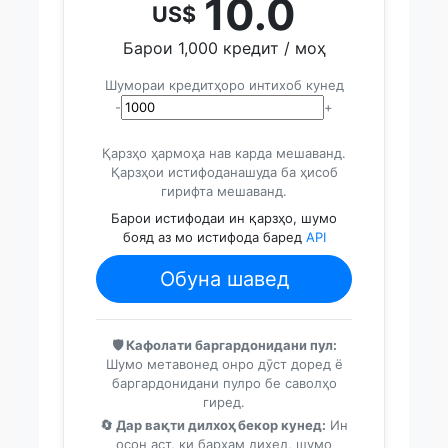
10.0
US$
Барои 1,000 кредит / моҳ
Шумораи кредитҳоро интихоб кунед
-
+
Қарзҳо ҳармоҳа нав карда мешаванд.
Қарзҳои истифоданашуда ба ҳисоб
гирифта мешаванд.
Барои истифодаи ин қарзҳо, шумо
бояд аз мо истифода баред
API
Обуна шавед
🛡️ Кафолати баргардонидани пул:
Шумо метавонед онро дӯст доред ё
баргардонидани пулро бе саволҳо
гиред.
🔄 Дар вақти дилхоҳ бекор кунед:
Ин
осон аст, ки барҳам диҳед, шумо