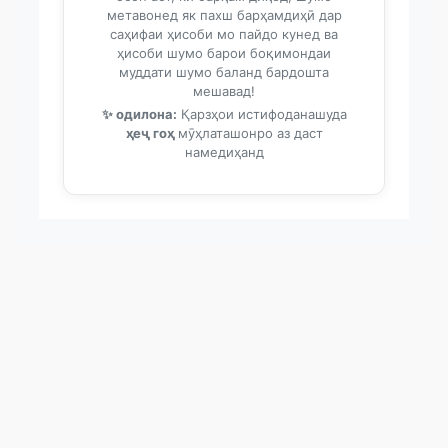
метавонед як пахш барҳамдиҳӣ дар
саҳифаи ҳисоби мо пайдо кунед ва
ҳисоби шумо барои боқимондаи
муддати шумо баланд бардошта
мешавад!
✨ одилона:
Қарзҳои истифоданашуда
ҳеҷ гоҳ
мӯҳлаташонро аз даст
намедиҳанд