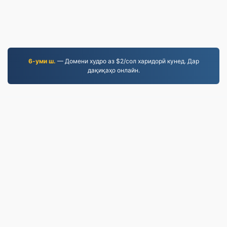
6-уми ш.
— Домени худро аз $2/сол харидорӣ кунед. Дар
дақиқаҳо онлайн.
EPUB.to
4,276,388 Файлҳое, ки аз соли 2019 инҷониб
табдил дода шудаанд
Сиёсати Корбурди Маълумоти Шахсӣ
|
Шартҳои
хизматрасонӣ
|
Дар бораи мо
|
Бо мо тамос гиред
|
API
|
Намунаҳо
|
Насб кардани барнома
© 2026 EPUB.to
|
VPS.org
LLC | Сохтааст аз
ҷониби
nadermx