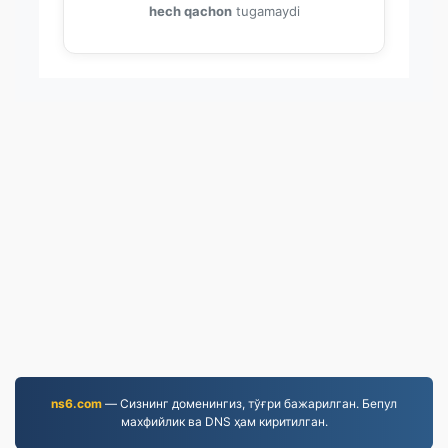
hech qachon
tugamaydi
ns6.com
— Сизнинг доменингиз, тўғри бажарилган. Бепул
махфийлик ва DNS ҳам киритилган.