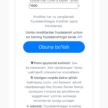
Кредитлар сонига қараб тўлаш
-
+
Kreditlar har oy yangilanadi.
Foydalanilmagan kreditlar qayta
hisoblanadi.
Ushbu kreditlardan foydalanish uchun
siz bizning foydalanishingiz kerak
API
Obuna bo'lish
🛡️ Pulni qaytarish kafolati:
Уни
ёқтирмасанг, ёки сўрамасдан тўлиқ
қайтариб олишингни хоҳлаймиз.
🔄 Istalgan vaqtda bekor qilish:
Қайтириш осон, сиз бизнинг ҳисоб
саҳифамизда бир босиш билан бекор
қилишни топасиз ва ҳисобингиз
муддатнинг қолган қисмида
янгиланган ҳолда қолади!
✨ adolatli:
Foydalanilmagan kreditlar