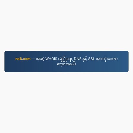
ns6.com
— အခမဲ့ WHOIS လုံခြုံရေး, DNS နှင့် SSL အားလုံးဒေတာ
ဘေ့စအပေါ်။
EPUB.to
4,276,222 ၂၀၁၉ ခုနှစ်မှစ၍ ဖိုင်များကို ပြောင်းလဲခဲ့သည်
ကိုယ်ရေးအချက်အလက်မူဝါဒ
|
ဝန်ဆောင်မှုစည်းကမ်းချက်
များ
|
ကြှနျုပျတို့အကွောငျး
|
ကြှနျုပျတို့ကိုဆကျသှယျရနျ
|
API
|
နမူနာများ
|
အက်ပလီကေးရှင်း ထည့်သွင်းပါ
© 2026 EPUB.to
|
VPS.org
LLC | ပြုလုပ်သူ
nadermx