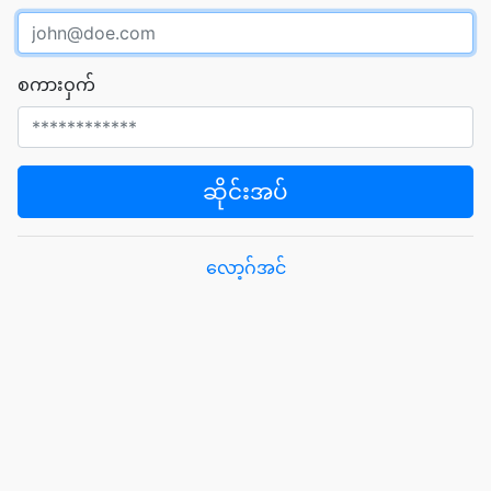
စကားဝှက်
ဆိုင်းအပ်
လော့ဂ်အင်