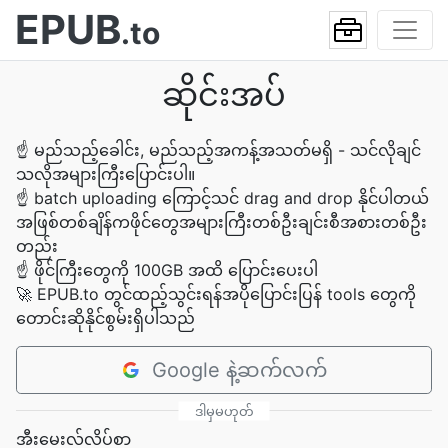
EPUB
.to
ဆိုင်းအပ်
☝
မည်သည့်ခေါင်း, မည်သည့်အကန့်အသတ်မရှိ - သင်လိုချင်
သလိုအများကြီးပြောင်းပါ။
☝
batch uploading ကြောင့်သင် drag and drop နိုင်ပါတယ်
အဖြစ်တစ်ချိန်ကဖိုင်တွေအများကြီးတစ်ဦးချင်းစီအစားတစ်ဦး
တည်း
☝
ဖိုင်ကြီးတွေကို 100GB အထိ ပြောင်းပေးပါ
🚀
EPUB.to တွင်ထည့်သွင်းရန်အပိုပြောင်းပြန် tools တွေကို
တောင်းဆိုနိုင်စွမ်းရှိပါသည်
Google နဲ့ဆက်လက်
ဒါမှမဟုတ်
အီးမေးလ်လိပ်စာ