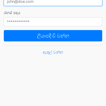
රහස් පදය
ලියාපදිංචි වන්න
ඇතුල් වන්න