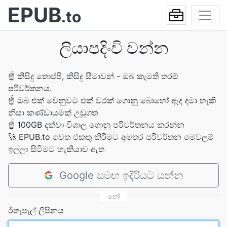
EPUB
.to
ලියාපදිංචි වන්න
☝
කිසිදු තොප්පි, කිසිදු සීමාවන් - ඔබ කැමති තරම්
පරිවර්තනය.
☝
ඔබ එක් වෙනුවට එක් වරක් ගොනු බොහෝ ඇද දමා හැකි
නිසා කණ්ඩායමක් උඩුගත
☝
100GB දක්වා විශාල ගොනු පරිවර්තනය කරන්න
🚀
EPUB.to වෙත එකතු කිරීමට අමතර පරිවර්තන මෙවලම්
ඉල්ලා සිටීමට හැකියාව ඇත
Google සමඟ ඉදිරියට යන්න
හෝ
ඊතැපැල් ලිපිනය