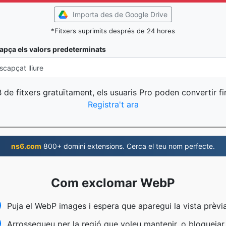
Importa des de Google Drive
*Fitxers suprimits després de 24 hores
apça els valors predeterminats
 de fitxers gratuïtament, els usuaris Pro poden convertir fi
Registra't ara
ns6.com
800+ domini extensions. Cerca el teu nom perfecte.
Com exclomar WebP
Puja el WebP images i espera que aparegui la vista prèvia
Arrossegueu per la regió que voleu mantenir, o bloquejar 