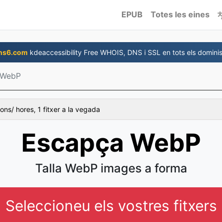
EPUB
Totes les eines
ns6.com
kdeaccessibility Free WHOIS, DNS i SSL en tots els dominis
 WebP
ons/ hores, 1 fitxer a la vegada
Escapça WebP
Talla WebP images a forma
Seleccioneu els vostres fitxers