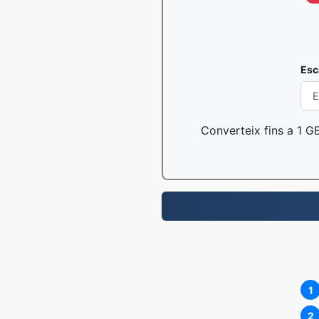
Esc
Converteix fins a 1 GB
1
2