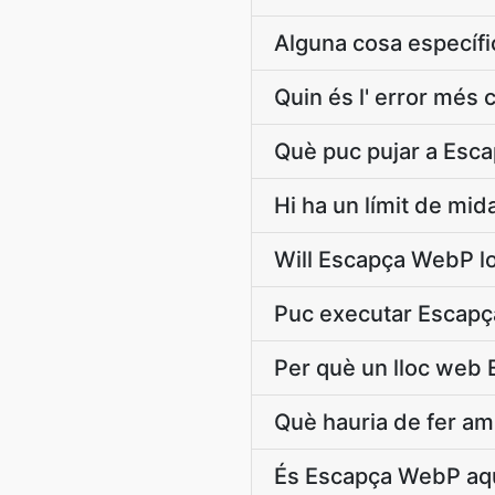
Alguna cosa específi
Quin és l' error mé
Què puc pujar a Esc
Hi ha un límit de mi
Will Escapça WebP l
Puc executar Escapç
Per què un lloc web
Què hauria de fer am
És Escapça WebP aquí