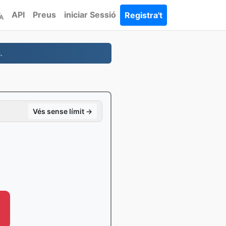
API
Preus
iniciar Sessió
Registra't
.
Vés sense límit →