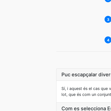
3
4
Puc escapçalar divers
Sí, i aquest és el cas que 
lot, que és com un conjun
Com es selecciona Es