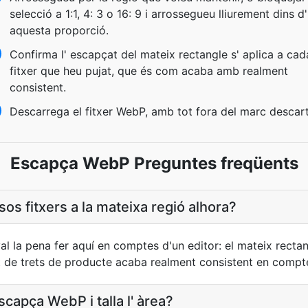
selecció a 1:1, 4: 3 o 16: 9 i arrossegueu lliurement dins d'
aquesta proporció.
Confirma l' escapçat del mateix rectangle s' aplica a cad
fitxer que heu pujat, que és com acaba amb realment
consistent.
Descarrega el fitxer WebP, amb tot fora del marc descart
Escapça WebP Preguntes freqüents
os fitxers a la mateixa regió alhora?
val la pena fer aquí en comptes d'un editor: el mateix rectan
t de trets de producte acaba realment consistent en compt
capça WebP i talla l' àrea?