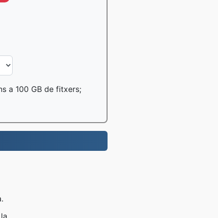
ns a 100 GB de fitxers;
.
la