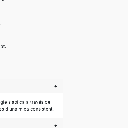
a
at.
+
gle s'aplica a través del
es d'una mica consistent.
+