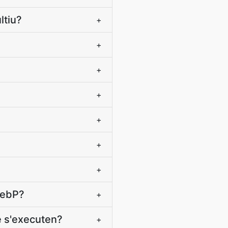
ltiu?
+
+
+
+
+
+
+
WebP?
+
e s'executen?
+