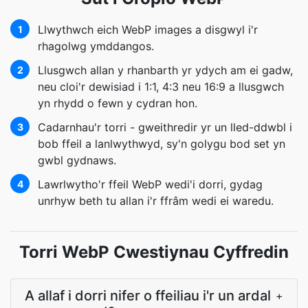
Llwythwch eich WebP images a disgwyl i'r
1
rhagolwg ymddangos.
Llusgwch allan y rhanbarth yr ydych am ei gadw,
2
neu cloi'r dewisiad i 1:1, 4:3 neu 16:9 a llusgwch
yn rhydd o fewn y cydran hon.
Cadarnhau'r torri - gweithredir yr un lled-ddwbl i
3
bob ffeil a lanlwythwyd, sy'n golygu bod set yn
gwbl gydnaws.
Lawrlwytho'r ffeil WebP wedi'i dorri, gydag
4
unrhyw beth tu allan i'r ffrâm wedi ei waredu.
Torri WebP Cwestiynau Cyffredin
A allaf i dorri nifer o ffeiliau i'r un ardal
+