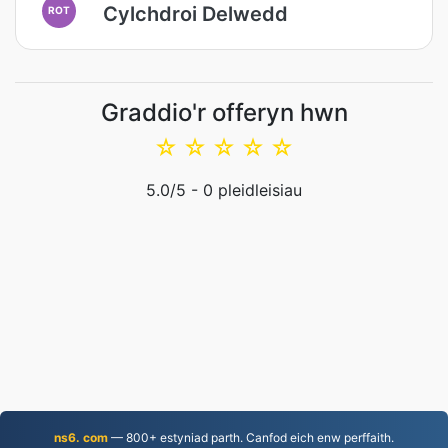
Cylchdroi Delwedd
ROT
Graddio'r offeryn hwn
☆
☆
☆
☆
☆
5.0
/5 -
0
pleidleisiau
ns6. com
— 800+ estyniad parth. Canfod eich enw perffaith.