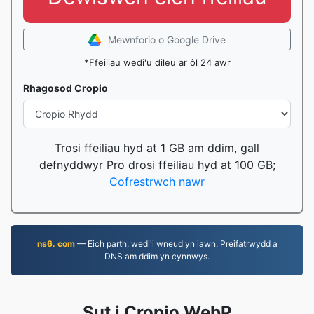
Mewnforio o Google Drive
*Ffeiliau wedi'u dileu ar ôl 24 awr
Rhagosod Cropio
Trosi ffeiliau hyd at 1 GB am ddim, gall
defnyddwyr Pro drosi ffeiliau hyd at 100 GB;
Cofrestrwch nawr
ns6. com
— Eich parth, wedi'i wneud yn iawn. Preifatrwydd a
DNS am ddim yn cynnwys.
Sut i Cropio WebP