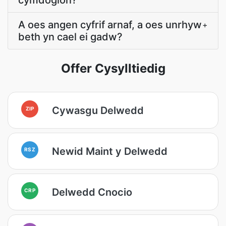
cymdogion?
A oes angen cyfrif arnaf, a oes unrhyw
+
beth yn cael ei gadw?
Offer Cysylltiedig
Cywasgu Delwedd
ZIP
Newid Maint y Delwedd
RSZ
Delwedd Cnocio
CRP