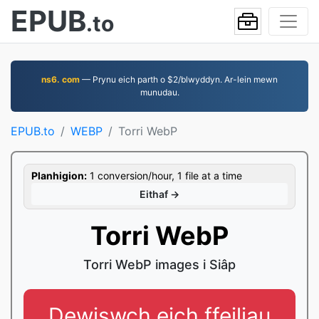
EPUB
.to
ns6. com
— Prynu eich parth o $2/blwyddyn. Ar-lein mewn
munudau.
EPUB.to
WEBP
Torri WebP
Planhigion:
1 conversion/hour, 1 file at a time
Eithaf →
Torri WebP
Torri WebP images i Siâp
Dewiswch eich ffeiliau