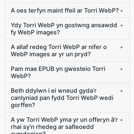
A oes terfyn maint ffeil ar Torri WebP?
+
Ydy Torri WebP yn gostwng ansawdd
+
fy WebP images?
A allaf redeg Torri WebP ar nifer o
+
WebP images ar yr un pryd?
Pam mae EPUB yn gwesteio Torri
+
WebP?
Beth ddylwn i ei wneud gyda'r
+
canlyniad pan fydd Torri WebP wedi
gorffen?
A yw Torri WebP yma yr un offeryn â'r
+
rhai sy'n rhedeg ar safleoedd