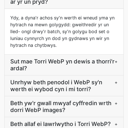
ar yr un pryd?
Ydy, a dyna'r achos sy'n werth ei wneud yma yn
hytrach na mewn golygydd: gweithredir yr un
lled- ongl drwy'r batch, sy'n golygu bod set o
luniau cynnyrch yn dod yn gydnaws yn wir yn
hytrach na chytbwys.
Sut mae Torri WebP yn dewis a thorri'r
+
ardal?
Unrhyw beth penodol i WebP sy'n
+
werth ei wybod cyn i mi torri?
Beth yw'r gwall mwyaf cyffredin wrth
+
dorri WebP images?
Beth allaf ei lawrlwytho i Torri WebP?
+