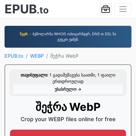
EPUB
.to
ნვჟ6.
- ბვჱოლარნა WHOIS ოპთგარნჲჟრ, DNS თ SSL ნა
გჟვკთ ეჲმვნ.
EPUB.to
WEBP
შეჭრა WebP
თავისუფალი:
1 გადამუშავება საათში, 1 ფაილი
ერთდროულად
უსასრულო →
შეჭრა WebP
Crop your WEBP files online for free