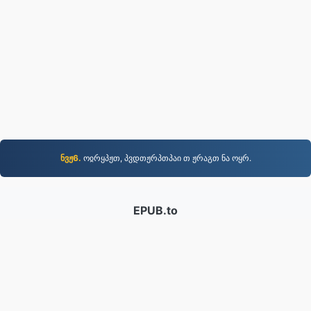
ნვჟ6.
ოჲრყპჟთ, პვდთჟრპთპაი თ ჟრაგთ ნა ოყრ.
EPUB.to
4,276,521 2019 წლიდან კონვერტირებული ფაილები
კონფიდენციალურობის პოლიტიკა
|
მომსახურების
პირობები
|
ჩვენს შესახებ
|
დაგვიკავშირდით
|
API
|
ნიმუშები
|
პროგრამის დაყენება