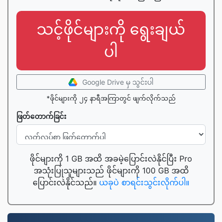
သင့်ဖိုင်များကို ရွေးချယ်
ပါ
Google Drive မှ သွင်းပါ
*ဖိုင်များကို ၂၄ နာရီအကြာတွင် ဖျက်လိုက်သည်
ဖြတ်တောက်ခြင်း
ဖိုင်များကို 1 GB အထိ အခမဲ့ပြောင်းလဲနိုင်ပြီး Pro
အသုံးပြုသူများသည် ဖိုင်များကို 100 GB အထိ
ပြောင်းလဲနိုင်သည်။
ယခုပဲ စာရင်းသွင်းလိုက်ပါ။