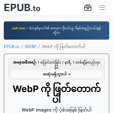
EPUB
.to
ns6.com
— $2/နှစ်မှသင်၏ domain ကိုဝယ်ယူ. မိနစ်အနည်းငယ်အွန်
လိုင်း.
EPUB.to
WEBP
WebP ကို ဖြတ်တောက်ပါ
အခမဲ့အစီအစဉ်:
1 ပြောင်းလဲခြင်း / နာရီ, 1 တစ်ချိန်တည်းမှာ
ဖိုင်
အဆုံးမရှိသွားပါ →
WebP ကို ဖြတ်တောက်
ပါ
WebP images ကို ပုံစံအဖြစ် ဖြတ်ပါ