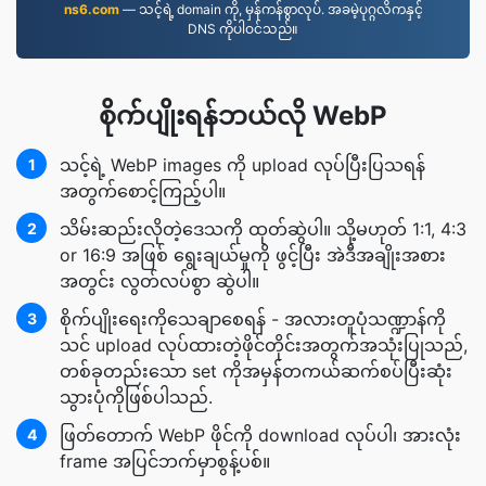
ns6.com
— သင့်ရဲ့ domain ကို, မှန်ကန်စွာလုပ်. အခမဲ့ပုဂ္ဂလိကနှင့်
DNS ကိုပါဝင်သည်။
စိုက်ပျိုးရန်ဘယ်လို WebP
သင့်ရဲ့ WebP images ကို upload လုပ်ပြီးပြသရန်
1
အတွက်စောင့်ကြည့်ပါ။
သိမ်းဆည်းလိုတဲ့ဒေသကို ထုတ်ဆွဲပါ။ သို့မဟုတ် 1:1, 4:3
2
or 16:9 အဖြစ် ရွေးချယ်မှုကို ဖွင့်ပြီး အဲဒီအချိုးအစား
အတွင်း လွတ်လပ်စွာ ဆွဲပါ။
စိုက်ပျိုးရေးကိုသေချာစေရန် - အလားတူပုံသဏ္ဍာန်ကို
3
သင် upload လုပ်ထားတဲ့ဖိုင်တိုင်းအတွက်အသုံးပြုသည်,
တစ်ခုတည်းသော set ကိုအမှန်တကယ်ဆက်စပ်ပြီးဆုံး
သွားပုံကိုဖြစ်ပါသည်.
ဖြတ်တောက် WebP ဖိုင်ကို download လုပ်ပါ၊ အားလုံး
4
frame အပြင်ဘက်မှာစွန့်ပစ်။