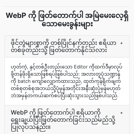
WebP ကို ဖြတ်တောက်ပါ အမြဲမေးလေ့ရှိ
သောမေးခွန်းများ
ဖိုင်တွဲများစွာကို တစ်ပြိုင်နက်တည်း ဧရိယာ
+
တစ်ခုတည်းသို့ ဖြတ်တောက်နိုင်သလား
ဟုတ်ကဲ့, နှင့်တစ်ဦးတည်းသော Editor ကိုထက်ဒီမှာလုပ်
ဖို့တန်ဖိုးရှိသောဖြစ်ရပ်ဖြစ်ပါသည်: အလားတူပုံသဏ္ဍာန်
ကို batch ကျော်လျှောက်ထားသည်, ထုတ်ကုန်ရိုက်ချက်
တစ်စုတစ်စုအဘယ်သို့ပုံမှန်အတိုင်းအနီးဆုံးပုံမှန်မဟုတ်
ဘဲအမှန်တကယ်ဆက်စပ်ပြီးဆုံးသွားသည်ဖြစ်ပါသည်.
WebP ကို ဖြတ်တောက်ပါ ဧရိယာကို
+
ရွေးချယ်ပြီးဖြတ်တောက်ခြင်းသည်မည်သို့
ပြုလုပ်သနည်း။