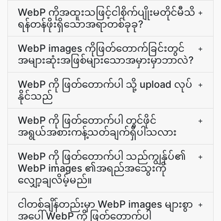
WebP ကိုအထူးသဖြင့်ငါစိုက်ပျိုးမတိုင်မီသိ
+
ရန်တန်ဖိုးရှိသောအရာတစ်ခုခု?
WebP images ကိုဖြတ်တောက်ခြင်းတွင်
+
အများဆုံးအဖြစ်များသောအမှားမှာဘာလဲ?
WebP ကို ဖြတ်တောက်ပါ သို့ upload လုပ်
+
နိုင်သည်
WebP ကို ဖြတ်တောက်ပါ တွင်ဖိုင်
+
အရွယ်အစားကန့်သတ်ချက်ရှိပါသလား
WebP ကို ဖြတ်တောက်ပါ သည်ကျွန်ုပ်၏
+
WebP images ၏အရည်အသွေးကို
လျှော့ချလိမ့်မည်။
ငါတစ်ချိန်တည်းမှာ WebP images များစွာ
+
အပေါ် WebP ကို ဖြတ်တောက်ပါ