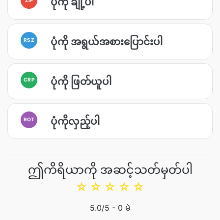
ပုံကို ချုံ့ပါ
ပုံကို အရွယ်အစားပြောင်းပါ
RSZ
ပုံကို ဖြတ်ယူပါ
CRP
ပုံကိုလှည့်ပါ
ROT
ဤကိရိယာကို အဆင့်သတ်မှတ်ပါ
☆
☆
☆
☆
☆
5.0
/5 -
0
မဲ