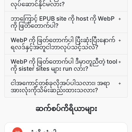
လုပ်ဆောင်နိုင်မလား?
ဘာကြောင့် EPUB site ကို host ကို WebP
+
ကို ဖြတ်တောက်ပါ?
WebP ကို ဖြတ်တောက်ပါ ပြီးဆုံးပြီးနောက်
+
ရလဒ်နှင့်အတူငါဘာလုပ်သင့်သလဲ?
WebP ကို ဖြတ်တောက်ပါ ဒီမှာတူညီတဲ့ tool
+
ကို sister sites များ run လား?
ငါအကောင့်တစ်ခုလိုအပ်ပါသလား၊ အရာ
+
အားလုံးကိုသိမ်းဆည်းထားသလား?
ဆက်စပ်ကိရိယာများ
ZIP