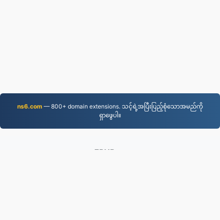
ns6.com
— 800+ domain extensions. သင့်ရဲ့အပြီးပြည့်စုံသောအမည်ကို
ရှာဖွေပါ။
EPUB.to
4,275,504 ၂၀၁၉ ခုနှစ်မှစ၍ ဖိုင်များကို ပြောင်းလဲခဲ့သည်
ကိုယ်ရေးအချက်အလက်မူဝါဒ
|
ဝန်ဆောင်မှုစည်းကမ်းချက်
များ
|
ကြှနျုပျတို့အကွောငျး
|
ကြှနျုပျတို့ကိုဆကျသှယျရနျ
|
API
|
နမူနာများ
|
အက်ပလီကေးရှင်း ထည့်သွင်းပါ