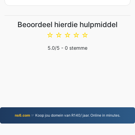
Beoordeel hierdie hulpmiddel
☆
☆
☆
☆
☆
5.0
/5 -
0
stemme
ns6.com
☞ Koop jou domein van R140/ jaar. Online in minutes.