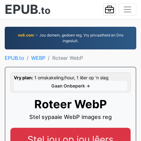
EPUB
.to
ns6.com
☞ Jou domein, gedoen reg. Vry privaatheid en Dns
ingesluit.
EPUB.to
WEBP
Roteer WebP
Vry plan:
1 omskakeling/hour, 1 lêer op 'n slag
Gaan Onbeperk →
Roteer WebP
Stel sypaaie WebP images reg
Stel jou op jou lêers