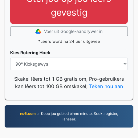
gevestig
Voer uit Google-aandrywer in
*Lêers word na 24 uur uitgevee
Kies Rotering Hoek
Skakel lêers tot 1 GB gratis om, Pro-gebruikers
kan lêers tot 100 GB omskakel;
Teken nou aan
ns6.com
☞ Koop jou gebied binne minute. Soek, register,
lanseer.