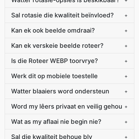
Watter rotasie-opsies is beskikbaar?
+
Sal rotasie die kwaliteit beïnvloed?
+
Kan ek ook beelde omdraai?
+
Kan ek verskeie beelde roteer?
+
Is die Roteer WEBP toorvrye?
+
Werk dit op mobiele toestelle
+
Watter blaaiers word ondersteun
+
Word my lêers privaat en veilig gehou
+
Wat as my aflaai nie begin nie?
+
Sal die kwaliteit behoue bly
+