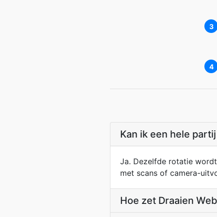
3
4
Kan ik een hele parti
Ja. Dezelfde rotatie word
met scans of camera-uitvo
Hoe zet Draaien We