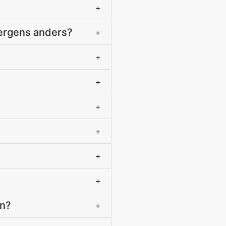
+
 ergens anders?
+
+
+
+
+
+
+
en?
+