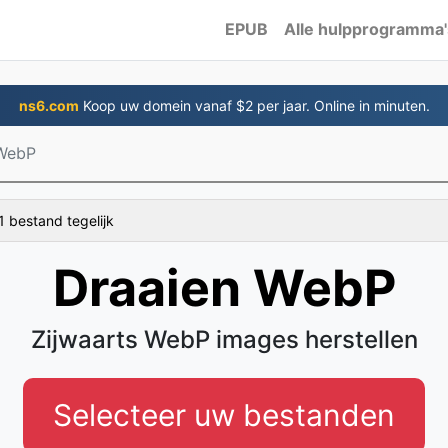
EPUB
Alle hulpprogramma'
ns6.com
Koop uw domein vanaf $2 per jaar. Online in minuten.
 WebP
1 bestand tegelijk
Draaien WebP
Zijwaarts WebP images herstellen
Selecteer uw bestanden