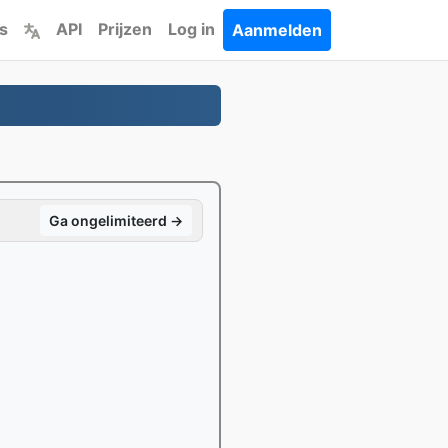
s
API
Prijzen
Log in
Aanmelden
Ga ongelimiteerd →