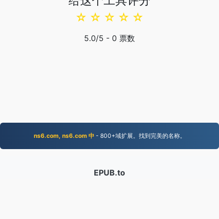
给这个工具评分
☆
☆
☆
☆
☆
5.0
/5 -
0
票数
ns6.com, ns6.com 中
- 800+域扩展。找到完美的名称。
EPUB.to
4,276,382 2019年以来转换的文件
隐私政策
|
服务条款
|
关于我们
|
联系我们
|
API
|
样本
|
安裝 AppA