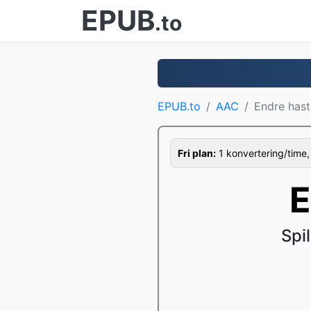
EPUB
.to
EPUB.to
AAC
Endre has
Fri plan:
1 konvertering/time,
E
Spi