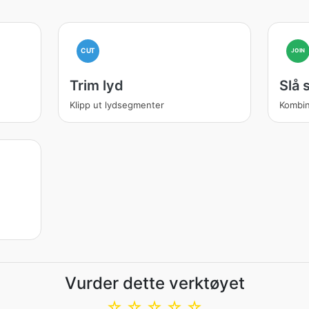
CUT
JOIN
Trim lyd
Slå
Klipp ut lydsegmenter
Kombin
Vurder dette verktøyet
☆
☆
☆
☆
☆