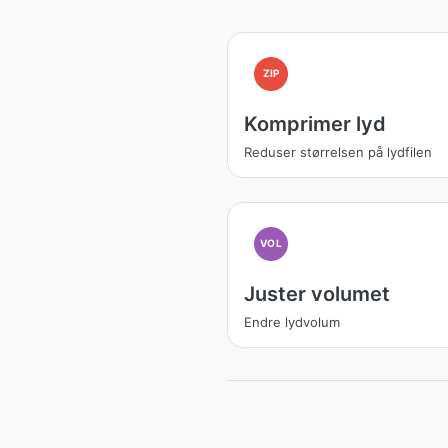
ZIP
Komprimer lyd
Reduser størrelsen på lydfilen
VOL
Juster volumet
Endre lydvolum