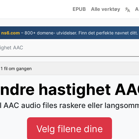
EPUB
Alle verktøy
A
ns6.com
– 800+ domene- utvidelser. Finn det perfekte navnet ditt.
tighet AAC
 1 fil om gangen
ndre hastighet A
ll AAC audio files raskere eller langsom
Velg filene dine