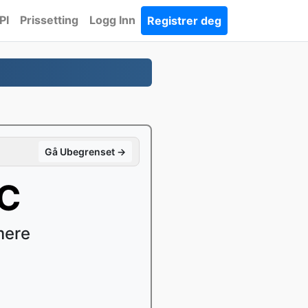
PI
Prissetting
Logg Inn
Registrer deg
Gå Ubegrenset →
AC
mere