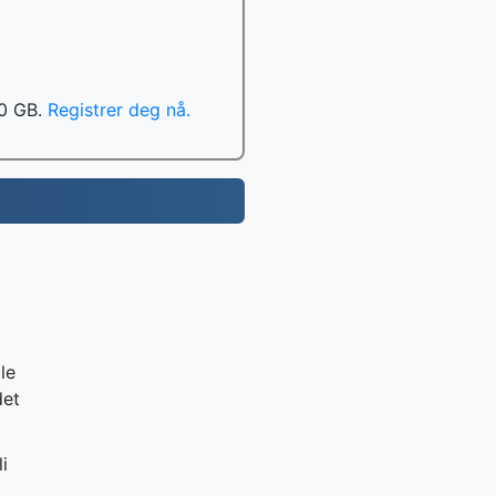
00 GB.
Registrer deg nå.
le
det
i