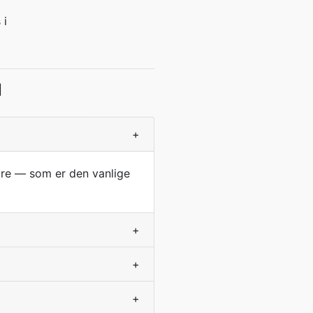
 i
l
+
dre — som er den vanlige
+
+
+