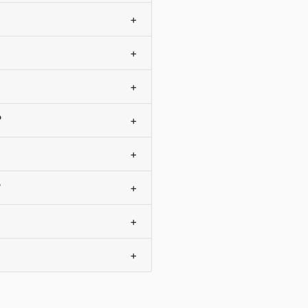
+
+
+
?
+
+
?
+
+
+