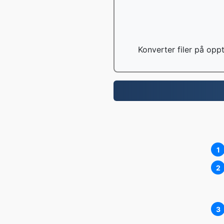
Konverter filer på oppt
1
2
3