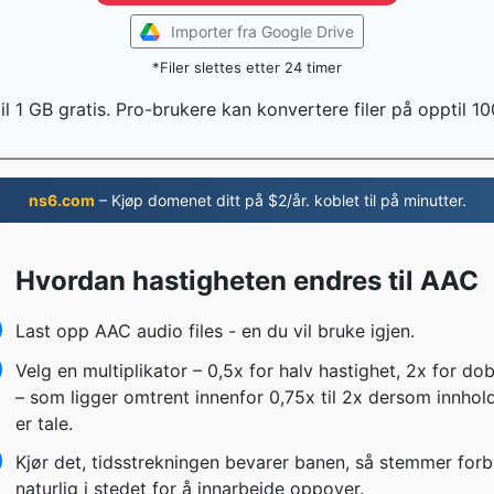
Importer fra Google Drive
*Filer slettes etter 24 timer
il 1 GB gratis. Pro-brukere kan konvertere filer på opptil 1
ns6.com
– Kjøp domenet ditt på $2/år. koblet til på minutter.
Hvordan hastigheten endres til AAC
Last opp AAC audio files - en du vil bruke igjen.
Velg en multiplikator – 0,5x for halv hastighet, 2x for dob
– som ligger omtrent innenfor 0,75x til 2x dersom innhol
er tale.
Kjør det, tidsstrekningen bevarer banen, så stemmer forbl
naturlig i stedet for å innarbeide oppover.