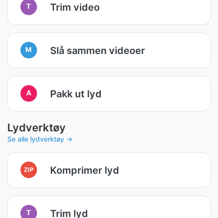
Trim video
T
Slå sammen videoer
M
Pakk ut lyd
A
Lydverktøy
Se alle lydverktøy →
Komprimer lyd
ZIP
Trim lyd
T