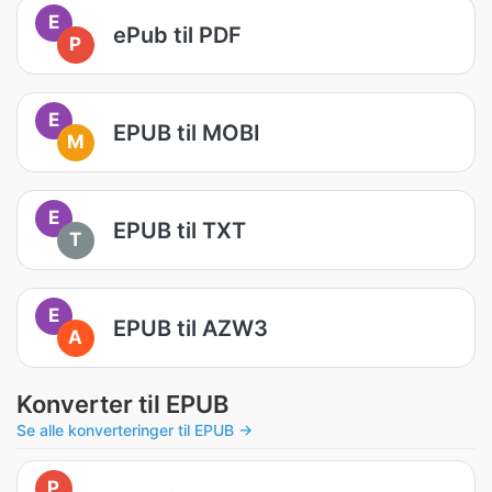
E
ePub til PDF
P
E
EPUB til MOBI
M
E
EPUB til TXT
T
E
EPUB til AZW3
A
Konverter til EPUB
Se alle konverteringer til EPUB →
P