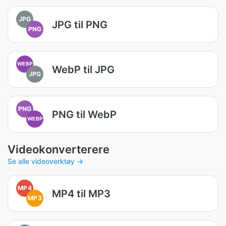
JPG
JPG til PNG
PNG
WEBP
WebP til JPG
JPG
PNG
PNG til WebP
WEBP
Videokonverterere
Se alle videoverktøy →
MP4
MP4 til MP3
MP3