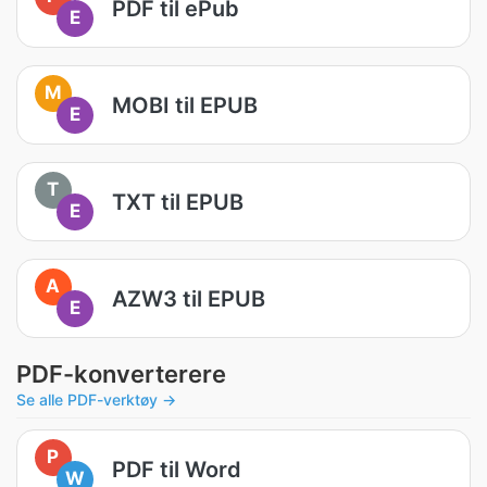
PDF til ePub
E
M
MOBI til EPUB
E
T
TXT til EPUB
E
A
AZW3 til EPUB
E
PDF-konverterere
Se alle PDF-verktøy →
P
PDF til Word
W