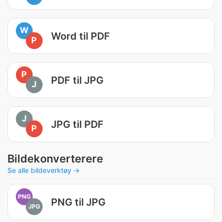
W
Word til PDF
P
P
PDF til JPG
J
J
JPG til PDF
P
Bildekonverterere
Se alle bildeverktøy →
PNG
PNG til JPG
JPG