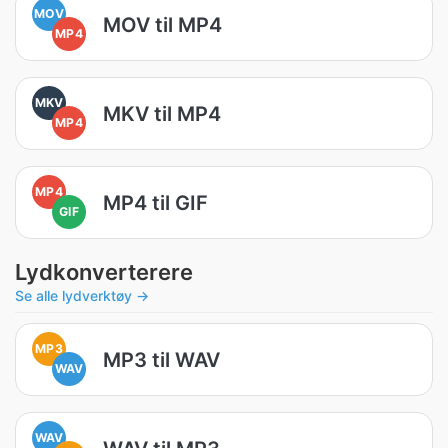
MOV
MOV til MP4
MP4
MKV
MKV til MP4
MP4
MP4
MP4 til GIF
GIF
Lydkonverterere
Se alle lydverktøy →
MP3
MP3 til WAV
WAV
WAV