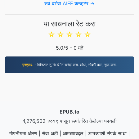
सर्व दर्शवा AIFF कन्व्हर्टर →
या साधनाला रेट करा
☆
☆
☆
☆
☆
5.0
/5 -
0
मते
एनएस६.
- मिनिटांत तुमचे डोमेन खरेदी करा. शोधा, नोंदणी करा, सुरू करा.
EPUB.to
4,276,502 २०१९ पासून रूपांतरित केलेल्या फायली
गोपनीयता धोरण
|
सेवा अटी
|
आमच्याबद्दल
|
आमच्याशी संपर्क साधा
|