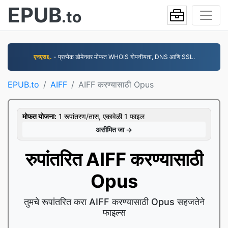
EPUB
.to
एनएस६.
- प्रत्येक डोमेनवर मोफत WHOIS गोपनीयता, DNS आणि SSL.
EPUB.to
AIFF
AIFF करण्यासाठी Opus
मोफत योजना:
1 रूपांतरण/तास, एकावेळी 1 फाइल
असीमित जा →
रुपांतरित AIFF करण्यासाठी
Opus
तुमचे रूपांतरित करा AIFF करण्यासाठी Opus सहजतेने
फाइल्स