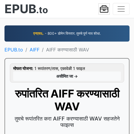
EPUB
.to
एनएस६.
- 800+ डोमेन विस्तार. तुमचे पूर्ण नाव शोधा.
EPUB.to
AIFF
AIFF करण्यासाठी WAV
मोफत योजना:
1 रूपांतरण/तास, एकावेळी 1 फाइल
असीमित जा →
रुपांतरित AIFF करण्यासाठी
WAV
तुमचे रूपांतरित करा AIFF करण्यासाठी WAV सहजतेने
फाइल्स