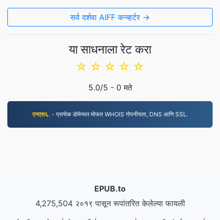
सर्व दर्शवा AIFF कन्व्हर्टर →
या साधनाला रेट करा
☆
☆
☆
☆
☆
5.0
/5 -
0
मते
एनएस६.
- प्रत्येक डोमेनवर मोफत WHOIS गोपनीयता, DNS आणि SSL.
EPUB.to
4,275,504 २०१९ पासून रूपांतरित केलेल्या फायली