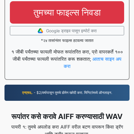
तुमच्या फाइल्स निवडा
Google ड्राइव पासून इम्पोर्ट करा
*२४ तासांनंतर फाइल्स हटवल्या जातात
१ जीबी पर्यंतच्या फायली मोफत रूपांतरित करा, प्रो वापरकर्ते १००
जीबी पर्यंतच्या फायली रूपांतरित करू शकतात;
आताच साइन अप
करा
एनएस६.
- $2/वर्षापासून तुमचे डोमेन खरेदी करा. मिनिटांमध्ये ऑनलाइन.
रूपांतर कसे करावे AIFF करण्यासाठी WAV
पायरी १: तुमचे अपलोड करा AIFF वरील बटण वापरून किंवा ड्रॅग