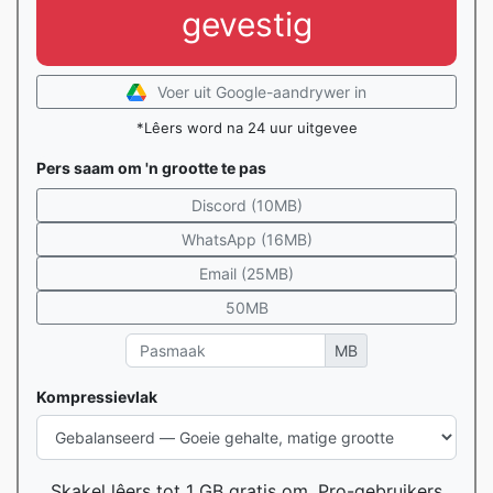
gevestig
Voer uit Google-aandrywer in
*Lêers word na 24 uur uitgevee
Pers saam om 'n grootte te pas
Discord (10MB)
WhatsApp (16MB)
Email (25MB)
50MB
MB
Kompressievlak
Skakel lêers tot 1 GB gratis om, Pro-gebruikers