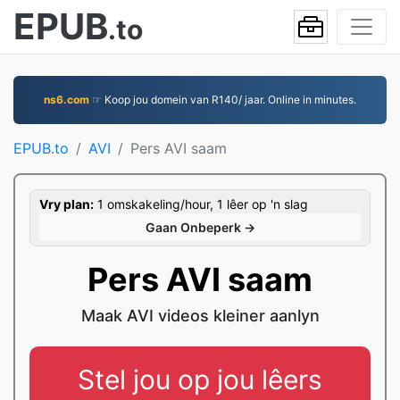
EPUB
.to
ns6.com
☞ Koop jou domein van R140/ jaar. Online in minutes.
EPUB.to
AVI
Pers AVI saam
Vry plan:
1 omskakeling/hour, 1 lêer op 'n slag
Gaan Onbeperk →
Pers AVI saam
Maak AVI videos kleiner aanlyn
Stel jou op jou lêers