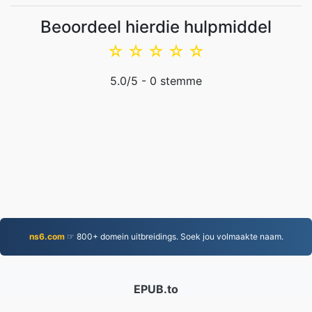
Beoordeel hierdie hulpmiddel
☆
☆
☆
☆
☆
5.0
/5 -
0
stemme
ns6.com
☞ 800+ domein uitbreidings. Soek jou volmaakte naam.
EPUB.to
4,276,401 Lêers omgeskakel sedert 2019