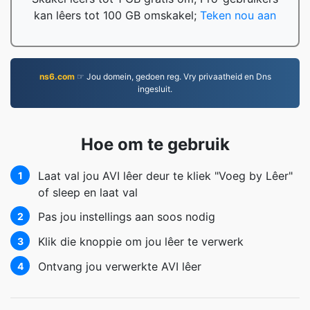
kan lêers tot 100 GB omskakel;
Teken nou aan
ns6.com
☞ Jou domein, gedoen reg. Vry privaatheid en Dns
ingesluit.
Hoe om te gebruik
Laat val jou AVI lêer deur te kliek "Voeg by Lêer"
1
of sleep en laat val
Pas jou instellings aan soos nodig
2
Klik die knoppie om jou lêer te verwerk
3
Ontvang jou verwerkte AVI lêer
4