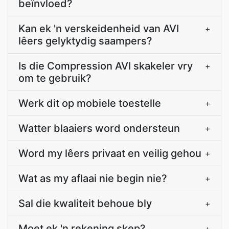
beïnvloed?
Kan ek 'n verskeidenheid van AVI
+
lêers gelyktydig saampers?
Is die Compression AVI skakeler vry
+
om te gebruik?
Werk dit op mobiele toestelle
+
Watter blaaiers word ondersteun
+
Word my lêers privaat en veilig gehou
+
Wat as my aflaai nie begin nie?
+
Sal die kwaliteit behoue bly
+
Moet ek 'n rekening skep?
+