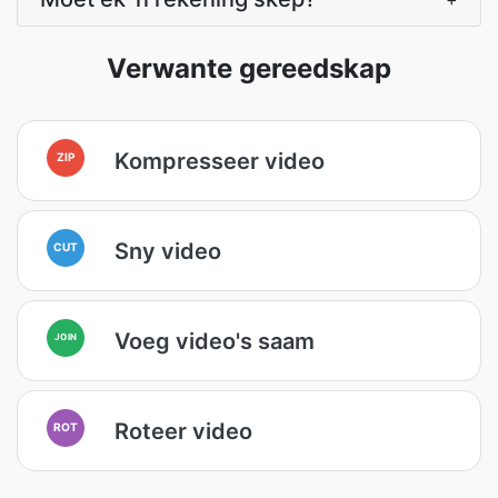
Verwante gereedskap
Kompresseer video
ZIP
Sny video
CUT
Voeg video's saam
JOIN
Roteer video
ROT