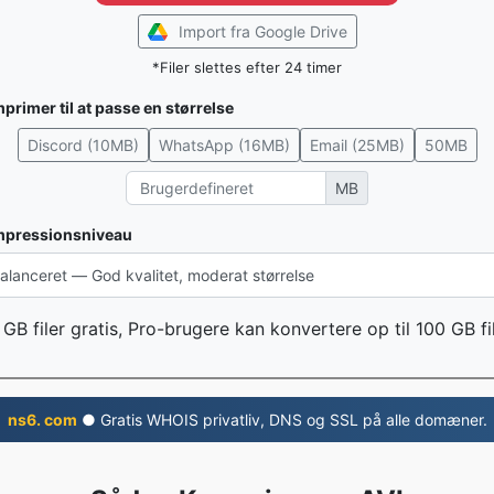
Import fra Google Drive
*Filer slettes efter 24 timer
primer til at passe en størrelse
Discord (10MB)
WhatsApp (16MB)
Email (25MB)
50MB
MB
pressionsniveau
 GB filer gratis, Pro-brugere kan konvertere op til 100 GB fi
ns6. com
● Gratis WHOIS privatliv, DNS og SSL på alle domæner.