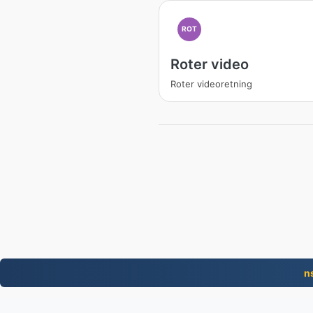
ROT
Roter video
Roter videoretning
n