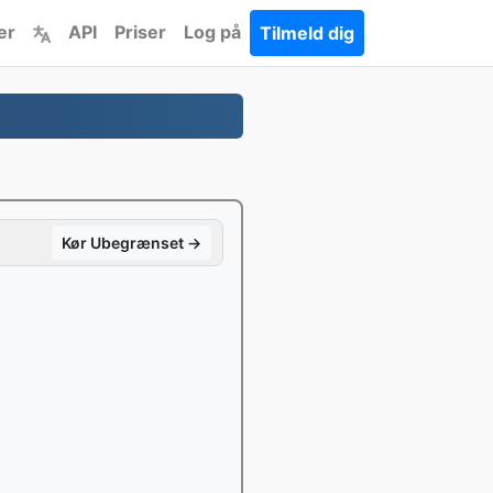
er
API
Priser
Log på
Tilmeld dig
Kør Ubegrænset →