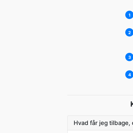
1
2
3
4
Hvad får jeg tilbage,