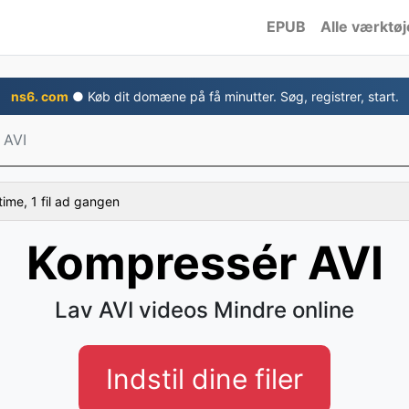
EPUB
Alle værktøj
ns6. com
● Køb dit domæne på få minutter. Søg, registrer, start.
 AVI
time, 1 fil ad gangen
Kompressér AVI
Lav AVI videos Mindre online
Indstil dine filer