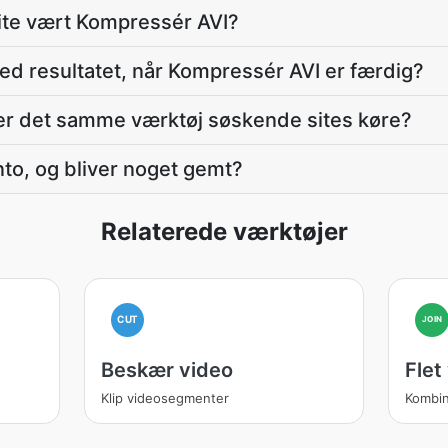
ite vært Kompressér AVI?
ed resultatet, når Kompressér AVI er færdig?
er det samme værktøj søskende sites køre?
nto, og bliver noget gemt?
Relaterede værktøjer
CUT
JOIN
Beskær video
Flet
Klip videosegmenter
Kombin