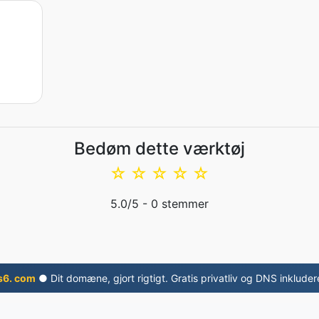
Bedøm dette værktøj
☆
☆
☆
☆
☆
5.0
/5 -
0
stemmer
s6. com
● Dit domæne, gjort rigtigt. Gratis privatliv og DNS inkluder