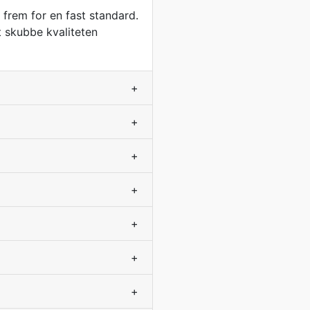
r frem for en fast standard.
t skubbe kvaliteten
+
+
+
+
+
+
+