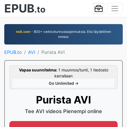
EPUB
.to
ns6.com
- 800+ verkkotunnuslaajennuksia. Etsi täydellinen
nimesi.
EPUB.to
AVI
Purista AVI
Vapaa suunnitelma:
1 muunnos/tunti, 1 tiedosto
kerrallaan
Go Unlimited →
Purista AVI
Tee AVI videos Pienempi online