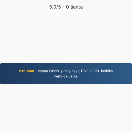
5.0
/5 -
0
ääntä
ns6.com
– Vapaa Whois-yksityisyys, DNS ja SSL kaikilla
verkkoalueilla.
EPUB.to
4,276,000 Vuodesta 2019 lähtien muunnetut tiedostot
Tietosuojakäytäntö
|
Palveluehdot
|
Tietoa meistä
|
Ota yhteyttä
|
API
|
Näytteet
|
Asenna sovellus