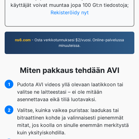
käyttäjät voivat muuntaa jopa 100 Gt:n tiedostoja;
Rekisteröidy nyt
ns6.com
- Osta verkkotunnuksesi $2/vuosi. Online-palvelussa
minuuteissa.
Miten pakkaus tehdään AVI
Pudota AVI videos yllä olevaan laatikkoon tai
1
valitse ne laitteestasi – ei ole mitään
asennettavaa eikä tiliä luotavaksi.
Valitse, kuinka vaikea puristaa: laadukas tai
2
bitraattinen kohde ja valinnaisesti pienemmät
mitat, jos koolla on sinulle enemmän merkitystä
kuin yksityiskohdilla.