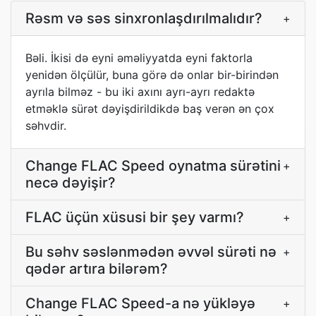
Rəsm və səs sinxronlaşdırılmalıdır?
+
Bəli. İkisi də eyni əməliyyatda eyni faktorla
yenidən ölçülür, buna görə də onlar bir-birindən
ayrıla bilməz - bu iki axını ayrı-ayrı redaktə
etməklə sürət dəyişdirildikdə baş verən ən çox
səhvdir.
Change FLAC Speed oynatma sürətini
+
necə dəyişir?
FLAC üçün xüsusi bir şey varmı?
+
Bu səhv səslənmədən əvvəl sürəti nə
+
qədər artıra bilərəm?
Change FLAC Speed-a nə yükləyə
+