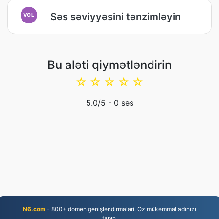
Səs səviyyəsini tənzimləyin
VOL
Bu aləti qiymətləndirin
☆
☆
☆
☆
☆
5.0
/5 -
0
səs
N6.com
- 800+ domen genişləndirmələri. Öz mükəmməl adınızı
tapın.