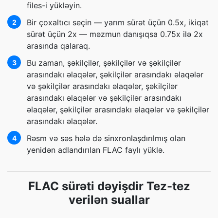
files-i yükləyin.
Bir çoxaltıcı seçin — yarım sürət üçün 0.5x, ikiqat
2
sürət üçün 2x — məzmun danışıqsa 0.75x ilə 2x
arasında qalaraq.
Bu zaman, şəkilçilər, şəkilçilər və şəkilçilər
3
arasındakı əlaqələr, şəkilçilər arasındakı əlaqələr
və şəkilçilər arasındakı əlaqələr, şəkilçilər
arasındakı əlaqələr və şəkilçilər arasındakı
əlaqələr, şəkilçilər arasındakı əlaqələr və şəkilçilər
arasındakı əlaqələr.
Rəsm və səs hələ də sinxronlaşdırılmış olan
4
yenidən adlandırılan FLAC faylı yüklə.
FLAC sürəti dəyişdir Tez-tez
verilən suallar