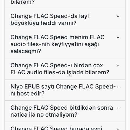
bilərəm?
Change FLAC Speed-da fayl
+
böyüklüyü həddi varmı?
Change FLAC Speed mənim FLAC
+
audio files-nin keyfiyyətini aşağı
salacaqmı?
Change FLAC Speed-ı birdən çox
+
FLAC audio files-də işlədə bilərəm?
Niyə EPUB saytı Change FLAC Speed-
+
nı host edir?
Change FLAC Speed bitdikdən sonra
+
nəticə ilə nə etməliyəm?
Change FLAC Speed burada eyni
+