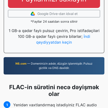
Google Drive-dan idxal et
*Fayllar 24 saatdan sonra silinir
1 GB-a qədər faylı pulsuz çevirin, Pro istifadəçiləri
100 GB-a qədər faylı çevirə bilərlər;
İndi
qeydiyyatdan keçin
N6.com
— Domeninizin adıdır, düzgün işlənmişdir. Pulsuz
gizlilik və DNS daxildir.
FLAC-in sürətini necə dəyişmək
olar
Yenidən vaxtlandırmaq istədiyiniz FLAC audio
1