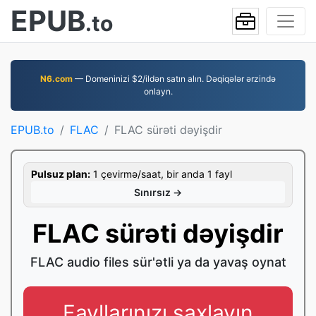
EPUB
.to
N6.com
— Domeninizi $2/ildən satın alın. Dəqiqələr ərzində
onlayn.
EPUB.to
FLAC
FLAC sürəti dəyişdir
Pulsuz plan:
1 çevirmə/saat, bir anda 1 fayl
Sınırsız →
FLAC sürəti dəyişdir
FLAC audio files sür'ətli ya da yavaş oynat
Fayllarınızı saxlayın