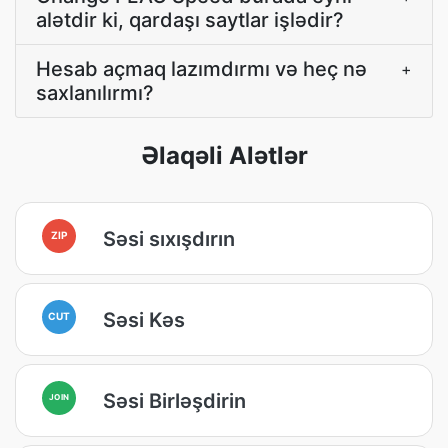
alətdir ki, qardaşı saytlar işlədir?
Hesab açmaq lazımdırmı və heç nə
+
saxlanılırmı?
Əlaqəli Alətlər
Səsi sıxışdırın
ZIP
Səsi Kəs
CUT
Səsi Birləşdirin
JOIN