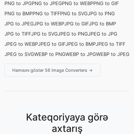
PNG to JPG
PNG to JPEG
PNG to WEBP
PNG to GIF
PNG to BMP
PNG to TIFF
PNG to SVG
JPG to PNG
JPG to JPEG
JPG to WEBP
JPG to GIF
JPG to BMP
JPG to TIFF
JPG to SVG
JPEG to PNG
JPEG to JPG
JPEG to WEBP
JPEG to GIF
JPEG to BMP
JPEG to TIFF
JPEG to SVG
WEBP to PNG
WEBP to JPG
WEBP to JPEG
Hamısını göstər 56 Image Converters →
Kateqoriyaya görə
axtarış