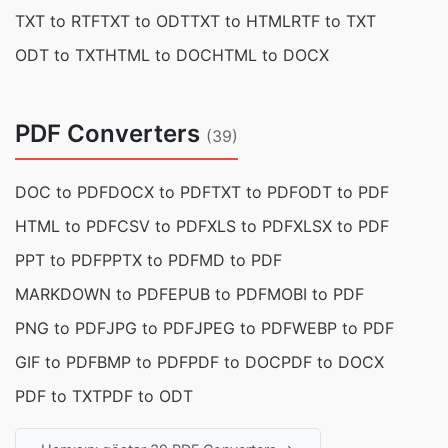
TXT to RTF
TXT to ODT
TXT to HTML
RTF to TXT
ODT to TXT
HTML to DOC
HTML to DOCX
PDF Converters
(39)
DOC to PDF
DOCX to PDF
TXT to PDF
ODT to PDF
HTML to PDF
CSV to PDF
XLS to PDF
XLSX to PDF
PPT to PDF
PPTX to PDF
MD to PDF
MARKDOWN to PDF
EPUB to PDF
MOBI to PDF
PNG to PDF
JPG to PDF
JPEG to PDF
WEBP to PDF
GIF to PDF
BMP to PDF
PDF to DOC
PDF to DOCX
PDF to TXT
PDF to ODT