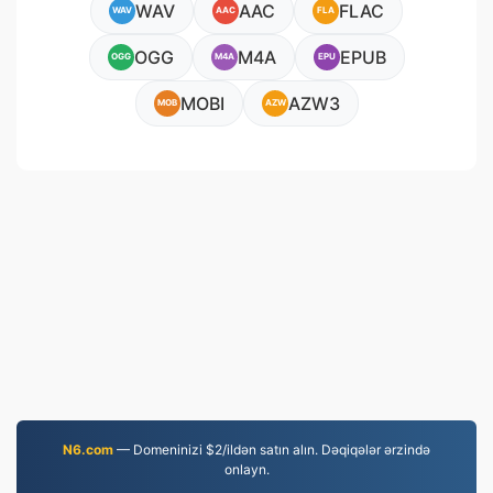
WAV
AAC
FLAC
WAV
AAC
FLA
OGG
M4A
EPUB
OGG
M4A
EPU
MOBI
AZW3
MOB
AZW
N6.com
— Domeninizi $2/ildən satın alın. Dəqiqələr ərzində
onlayn.