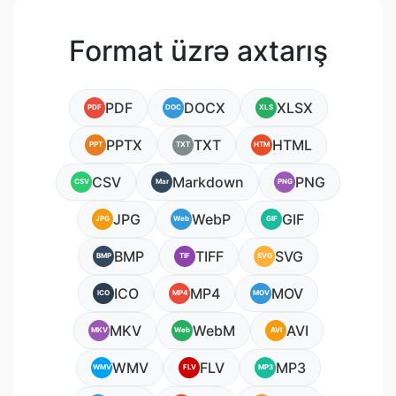
Format üzrə axtarış
PDF
DOCX
XLSX
PDF
DOC
XLS
PPTX
TXT
HTML
PPT
TXT
HTM
CSV
Markdown
PNG
CSV
Mar
PNG
JPG
WebP
GIF
JPG
Web
GIF
BMP
TIFF
SVG
BMP
TIF
SVG
ICO
MP4
MOV
ICO
MP4
MOV
MKV
WebM
AVI
MKV
Web
AVI
WMV
FLV
MP3
WMV
FLV
MP3