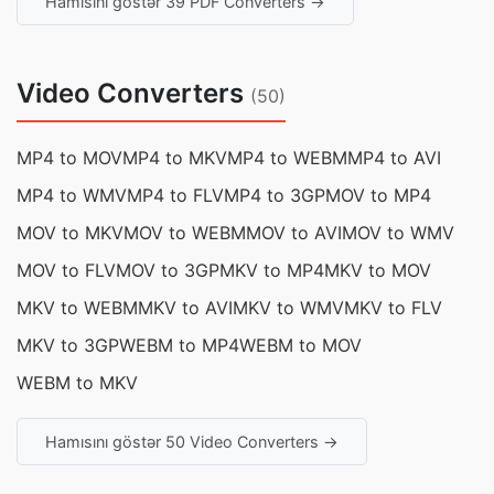
Hamısını göstər 39 PDF Converters →
Video Converters
(50)
MP4 to MOV
MP4 to MKV
MP4 to WEBM
MP4 to AVI
MP4 to WMV
MP4 to FLV
MP4 to 3GP
MOV to MP4
MOV to MKV
MOV to WEBM
MOV to AVI
MOV to WMV
MOV to FLV
MOV to 3GP
MKV to MP4
MKV to MOV
MKV to WEBM
MKV to AVI
MKV to WMV
MKV to FLV
MKV to 3GP
WEBM to MP4
WEBM to MOV
WEBM to MKV
Hamısını göstər 50 Video Converters →