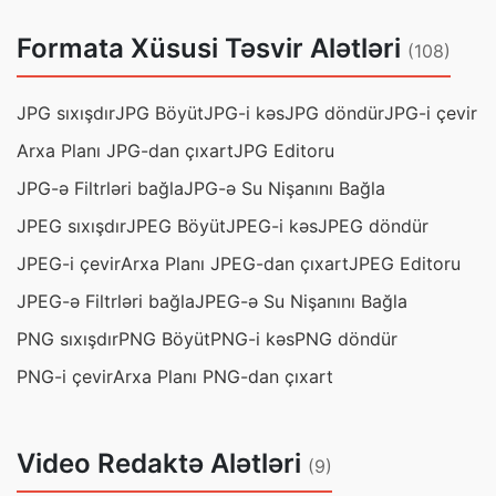
Formata Xüsusi Təsvir Alətləri
(108)
JPG sıxışdır
JPG Böyüt
JPG-i kəs
JPG döndür
JPG-i çevir
Arxa Planı JPG-dan çıxart
JPG Editoru
JPG-ə Filtrləri bağla
JPG-ə Su Nişanını Bağla
JPEG sıxışdır
JPEG Böyüt
JPEG-i kəs
JPEG döndür
JPEG-i çevir
Arxa Planı JPEG-dan çıxart
JPEG Editoru
JPEG-ə Filtrləri bağla
JPEG-ə Su Nişanını Bağla
PNG sıxışdır
PNG Böyüt
PNG-i kəs
PNG döndür
PNG-i çevir
Arxa Planı PNG-dan çıxart
Video Redaktə Alətləri
(9)