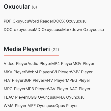
Oxucular
(6)
PDF Oxuyucu
Word Reader
DOCX Oxuyucusu
DOC oxuyucusu
MD Oxuyucusu
Markdown Oxuyucusu
Media Pleyerləri
(22)
Video Pleyer
Audio Pleyer
MP4 Pleyer
MOV Pleyer
MKV Pleyeri
WebM Player
AVI Pleyer
WMV Pleyer
FLV Pleyer
3GP Pleyer
M4V Pleyer
MPEG Pleyer
MPG Pleyer
MP3 Pleyer
WAV Pleyeri
AAC Pleyeri
FLAC Pleyeri
OGG Oyunçusu
M4A Oyunçusu
WMA Pleyeri
AIFF Oyunçusu
Opus Player