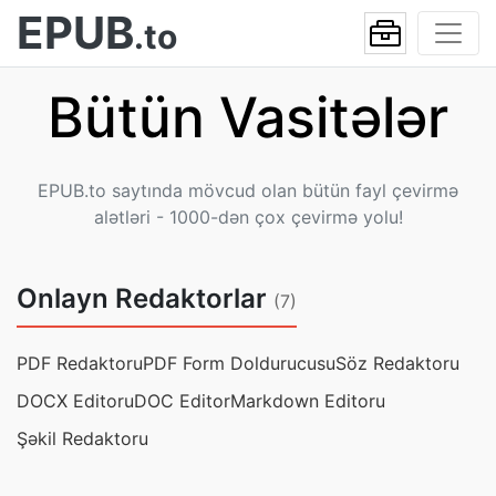
EPUB
.to
Bütün Vasitələr
EPUB.to saytında mövcud olan bütün fayl çevirmə
alətləri - 1000-dən çox çevirmə yolu!
Onlayn Redaktorlar
(7)
PDF Redaktoru
PDF Form Doldurucusu
Söz Redaktoru
DOCX Editoru
DOC Editor
Markdown Editoru
Şəkil Redaktoru