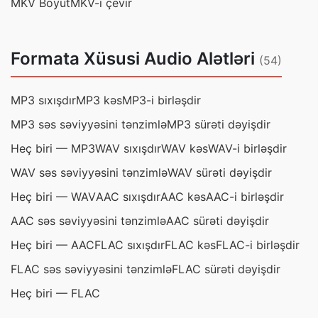
MKV Böyüt
MKV-i çevir
Formata Xüsusi Audio Alətləri
(54)
MP3 sıxışdır
MP3 kəs
MP3-i birləşdir
MP3 səs səviyyəsini tənzimlə
MP3 sürəti dəyişdir
Heç biri — MP3
WAV sıxışdır
WAV kəs
WAV-i birləşdir
WAV səs səviyyəsini tənzimlə
WAV sürəti dəyişdir
Heç biri — WAV
AAC sıxışdır
AAC kəs
AAC-i birləşdir
AAC səs səviyyəsini tənzimlə
AAC sürəti dəyişdir
Heç biri — AAC
FLAC sıxışdır
FLAC kəs
FLAC-i birləşdir
FLAC səs səviyyəsini tənzimlə
FLAC sürəti dəyişdir
Heç biri — FLAC