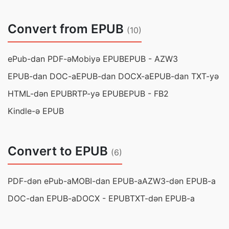
Convert from EPUB
(10)
ePub-dan PDF-ə
Mobiyə EPUB
EPUB - AZW3
EPUB-dan DOC-a
EPUB-dan DOCX-a
EPUB-dan TXT-yə
HTML-dən EPUB
RTP-yə EPUB
EPUB - FB2
Kindle-ə EPUB
Convert to EPUB
(6)
PDF-dən ePub-a
MOBI-dan EPUB-a
AZW3-dən EPUB-a
DOC-dan EPUB-a
DOCX - EPUB
TXT-dən EPUB-a