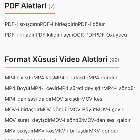
PDF Alətləri
(7)
PDF-i sıxışdırın
PDF-i birləşdirin
PDF-i bölün
PDF-i fırladın
PDF kilidini açın
OCR PDF
PDF Oxuyucu
Format Xüsusi Video Alətləri
(99)
MP4 sıxışdır
MP4 kəs
MP4-i birləşdir
MP4 döndür
MP4 Böyüt
MP4-i çevir
MP4 sürəti dəyişdir
MP4-i söndür
MP4-dan səsi qaldır
MOV sıxışdır
MOV kəs
MOV-i birləşdir
MOV döndür
MOV Böyüt
MOV-i çevir
MOV sürəti dəyişdir
MOV-i söndür
MOV-dan səsi qaldır
MKV sıxışdır
MKV kəs
MKV-i birləşdir
MKV döndür