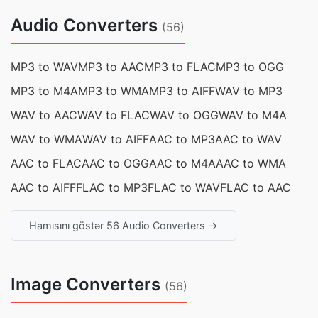
Audio Converters
(56)
MP3 to WAV
MP3 to AAC
MP3 to FLAC
MP3 to OGG
MP3 to M4A
MP3 to WMA
MP3 to AIFF
WAV to MP3
WAV to AAC
WAV to FLAC
WAV to OGG
WAV to M4A
WAV to WMA
WAV to AIFF
AAC to MP3
AAC to WAV
AAC to FLAC
AAC to OGG
AAC to M4A
AAC to WMA
AAC to AIFF
FLAC to MP3
FLAC to WAV
FLAC to AAC
Hamısını göstər 56 Audio Converters →
Image Converters
(56)