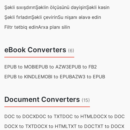
Şəkli sıxışdırın
Şəklin ölçüsünü dəyişin
Şəkli kəsin
Şəkli fırladın
Şəkli çevirin
Su nişanı əlavə edin
Filtr tətbiq edin
Arxa planı silin
eBook Converters
(6)
EPUB to MOBI
EPUB to AZW3
EPUB to FB2
EPUB to KINDLE
MOBI to EPUB
AZW3 to EPUB
Document Converters
(15)
DOC to DOCX
DOC to TXT
DOC to HTML
DOCX to DOC
DOCX to TXT
DOCX to HTML
TXT to DOC
TXT to DOCX