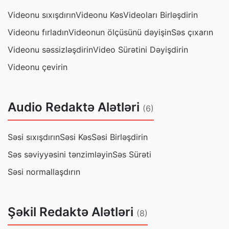
Videonu sıxışdırın
Videonu Kəs
Videoları Birləşdirin
Videonu fırladın
Videonun ölçüsünü dəyişin
Səs çıxarın
Videonu səssizləşdirin
Video Sürətini Dəyişdirin
Videonu çevirin
Audio Redaktə Alətləri
(6)
Səsi sıxışdırın
Səsi Kəs
Səsi Birləşdirin
Səs səviyyəsini tənzimləyin
Səs Sürəti
Səsi normallaşdırın
Şəkil Redaktə Alətləri
(8)