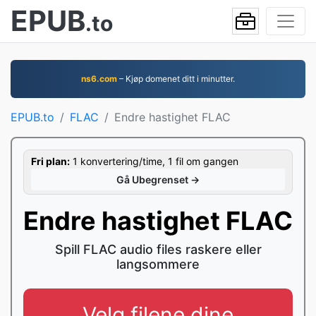
EPUB
.to
ns6.com
– Kjøp domenet ditt i minutter.
EPUB.to
FLAC
Endre hastighet FLAC
Fri plan:
1 konvertering/time, 1 fil om gangen
Gå Ubegrenset →
Endre hastighet FLAC
Spill FLAC audio files raskere eller
langsommere
Velg filene dine