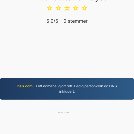
☆
☆
☆
☆
☆
5.0
/5 -
0
stemmer
ns6.com
– Ditt domene, gjort rett. Ledig personvern og DNS
inkludert.
EPUB.to
4,276,446 Filer konvertert siden 2019