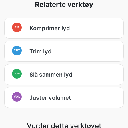
Relaterte verktøy
Komprimer lyd
ZIP
Trim lyd
CUT
Slå sammen lyd
JOIN
Juster volumet
VOL
Vurder dette verktøyet