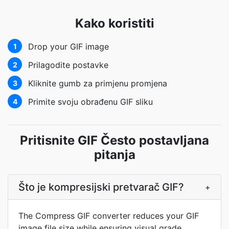
Kako koristiti
Drop your GIF image
1
Prilagodite postavke
2
Kliknite gumb za primjenu promjena
3
Primite svoju obrađenu GIF sliku
4
Pritisnite GIF Često postavljana
pitanja
Što je kompresijski pretvarač GIF?
+
The Compress GIF converter reduces your GIF
image file size while ensuring visual grade.