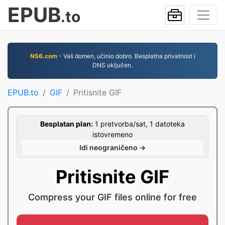
EPUB
.to
NS6.com
- Vaš domen, učinio dobro. Besplatna privatnost i
DNS uključen.
EPUB.to
GIF
Pritisnite GIF
Besplatan plan:
1 pretvorba/sat, 1 datoteka
istovremeno
Idi neograničeno →
Pritisnite GIF
Compress your GIF files online for free