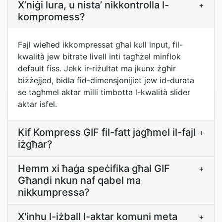
X’niġi lura, u nista’ nikkontrolla l-
+
kompromess?
Fajl wieħed ikkompressat għal kull input, fil-
kwalità jew bitrate livell inti tagħżel minflok
default fiss. Jekk ir-riżultat ma jkunx żgħir
biżżejjed, bidla fid-dimensjonijiet jew id-durata
se tagħmel aktar milli timbotta l-kwalità slider
aktar isfel.
Kif Kompress GIF fil-fatt jagħmel il-fajl
+
iżgħar?
Hemm xi ħaġa speċifika għal GIF
+
Għandi nkun naf qabel ma
nikkumpressa?
X'inhu l-iżball l-aktar komuni meta
+