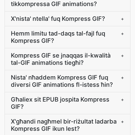
tikkompressa GIF animations?
X'nista' ntella' fuq Kompress GIF?
+
Hemm limitu tad-daqs tal-fajl fuq
+
Kompress GIF?
Kompress GIF se jnaqqas il-kwalità
+
tal-GIF animations tiegħi?
Nista' nħaddem Kompress GIF fuq
+
diversi GIF animations fl-istess ħin?
Għaliex sit EPUB jospita Kompress
+
GIF?
X'għandi nagħmel bir-riżultat ladarba
+
Kompress GIF ikun lest?