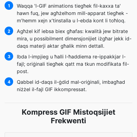
Waqqa 'l-GIF animations tiegħek fil-kaxxa ta'
1
hawn fuq, jew agħżelhom mill-apparat tiegħek -
m'hemm xejn x'tinstalla u l-ebda kont li toħloq.
Agħżel kif iebsa biex għafas: kwalità jew bitrate
2
mira, u possibilment dimensjonijiet iżgħar jekk id-
daqs materji aktar għalik minn dettall.
Ibda l-impjieg u ħalli l-ħaddiema re-ippakkjar l-
3
fajl; oriġinali tiegħek qatt ma tkun modifikata fil-
post.
Qabbel id-daqs il-ġdid mal-oriġinali, imbagħad
4
niżżel il-fajl GIF ikkompressat.
Kompress GIF Mistoqsijiet
Frekwenti