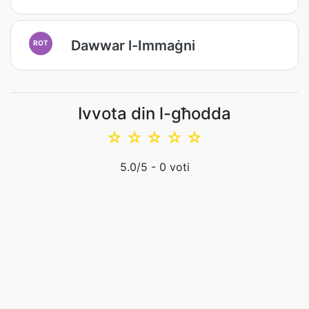
Dawwar l-Immaġni
ROT
Ivvota din l-għodda
☆
☆
☆
☆
☆
5.0
/5 -
0
voti