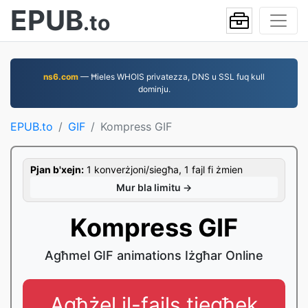
EPUB
.to
ns6.com
— Ħieles WHOIS privatezza, DNS u SSL fuq kull
dominju.
EPUB.to
GIF
Kompress GIF
Pjan b'xejn:
1 konverżjoni/siegħa, 1 fajl fi żmien
Mur bla limitu →
Kompress GIF
Agħmel GIF animations Iżgħar Online
Agħżel il-fajls tiegħek