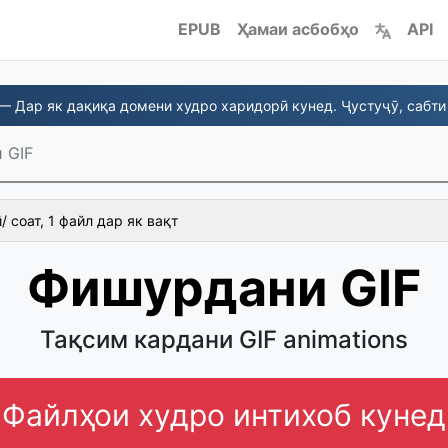
EPUB
Ҳамаи асбобҳо
API
— Дар як дақиқа домени худро харидорӣ кунед. Ҷустуҷӯ, сабти 
 GIF
 соат, 1 файл дар як вақт
Фишурдани GIF
Тақсим кардани GIF animations
Файлҳои худро интихоб кунед