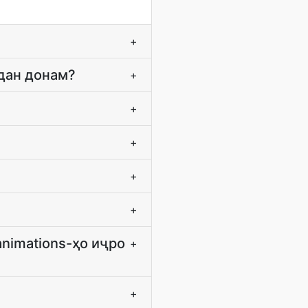
+
рдан донам?
+
+
+
+
+
animations-ҳо иҷро
+
+