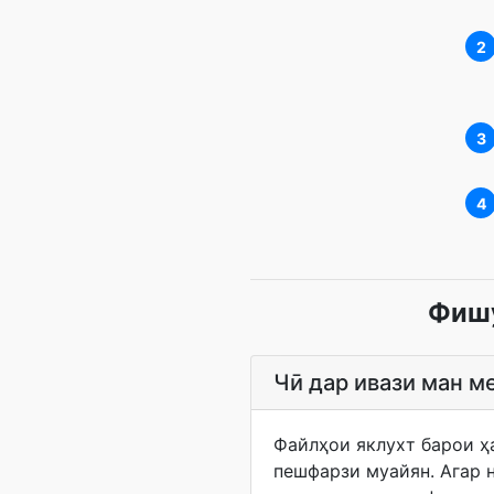
2
3
4
Фишу
Чӣ дар ивази ман м
Файлҳои яклухт барои ҳа
пешфарзи муайян. Агар 