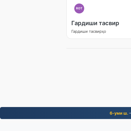
ROT
Гардиши тасвир
Гардиши тасвирҳо
6-уми ш.
—