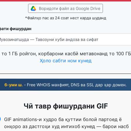
Воридоти файл аз Google Drive
*Файлҳо пас аз 24 соат нест карда шуданд
фати фишурдан
то 1 ГБ ройгон, корбарони касбӣ метавонанд то 100 Г
Ҳоло сабти ном кунед
6-уми ш.
- Free WHOIS махфият, DNS ва SSL дар ҳар домен.
Чӣ тавр фишурдани GIF
GIF animations-и худро ба қуттии болоӣ партоед ё
онҳоро аз дастгоҳи худ интихоб кунед — барои насб