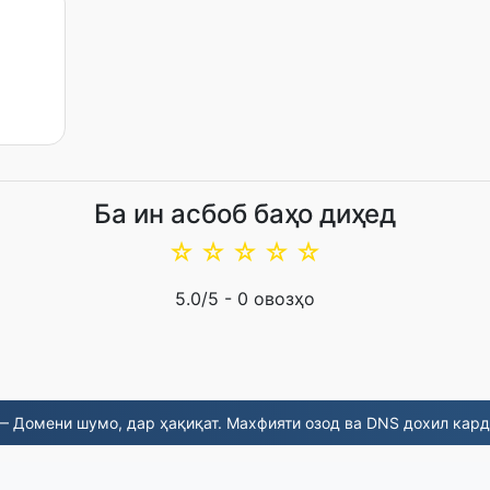
Ба ин асбоб баҳо диҳед
☆
☆
☆
☆
☆
5.0
/5 -
0
овозҳо
 Домени шумо, дар ҳақиқат. Махфияти озод ва DNS дохил кард