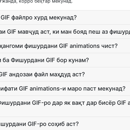
ғжанда, корро беҳтар мекунад.
GIF файлро хурд мекунад?
раи GIF мавҷуд аст, ки ман бояд пеш аз фишу
ҳангоми фишурдани GIF animations чист?
 ба Фишурдани GIF бор кунам?
IF андозаи файл маҳдуд аст?
ифати GIF animations-и маро паст мекунад?
ишурдани GIF-ро дар як вақт дар бисёр GIF 
шурдани GIF-ро соҳиб аст?