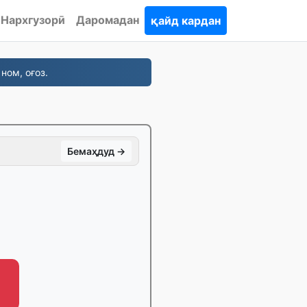
Нархгузорӣ
Даромадан
қайд кардан
ном, оғоз.
Бемаҳдуд →