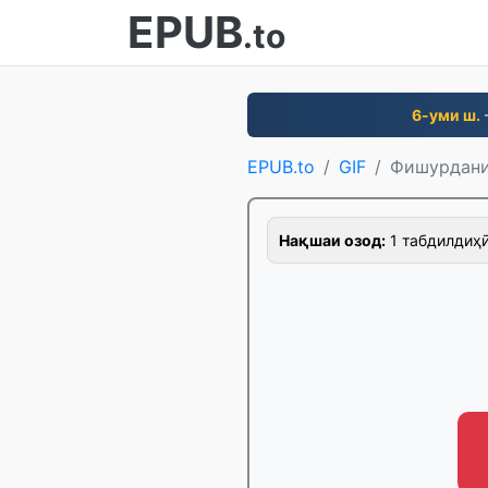
EPUB
.to
6-уми ш.
EPUB.to
GIF
Фишурдани
Нақшаи озод:
1 табдилдиҳӣ/