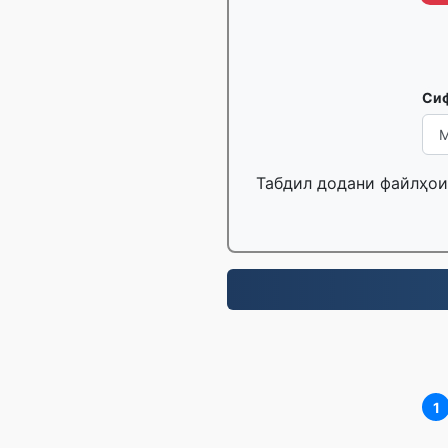
Си
Табдил додани файлҳои 
1