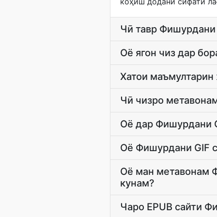
коҳиш додани сифати ла
Чӣ тавр Фишурдани 
Оё ягон чиз дар бо
Хатои маъмултарин 
Чӣ чизро метавонам
Оё дар Фишурдани G
Оё Фишурдани GIF с
Оё ман метавонам Ф
кунам?
Чаро EPUB сайти Фи