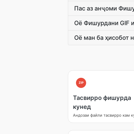
Пас аз анҷоми Фишу
Оё Фишурдани GIF и
Оё ман ба ҳисобот 
ZIP
Тасвирро фишурда
кунед
Андозаи файли тасвирро кам к