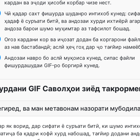
кардан ва эҷоди ҳисоби корбар чизе нест.
Чӣ қадар сахт фишурда шуданро интихоб кунед: сиф
ҳадаф ё суръати битӣ, ва андозаи хурди ихтиёрӣ ага
андоза барои шумо муҳимтар аз тафсилот бошад.
Оғоз кардани кор ва иҷозат додан ба коргарони фай
аз нав бастабандӣ; аслӣ ҳеҷ гоҳ дар ҷо тағйир намеё
Андозаи навро бо аслӣ муқоиса кунед, сипас файли
фишурдашудаи GIF-ро боргирӣ кунед.
рдани GIF Саволҳои зиёд такрорм
егиред, ва ман метавонам назорати мубодил
р як ворид, дар сифати ё суръати битӣ, ки шумо интих
натиҷа ба қадри кофӣ хурд набошад, тағйир додани анд