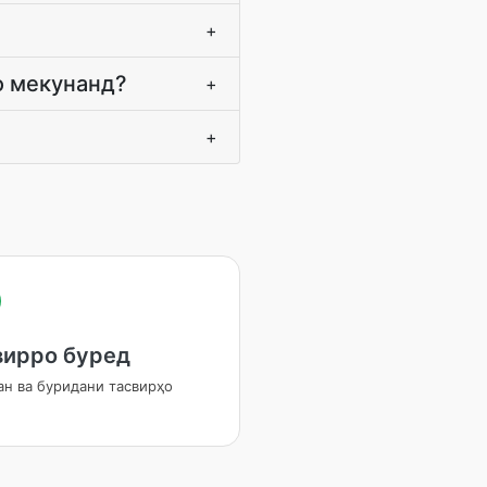
+
о мекунанд?
+
+
вирро буред
ан ва буридани тасвирҳо