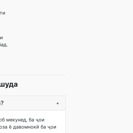
ати
р
ли
бад.
ешуда
а?
+
об мекунед, ба ҷои
оза ё давомнокӣ ба ҷои