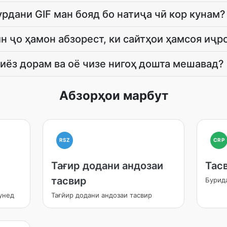
рдани GIF ман бояд бо натиҷа чӣ кор кунам?
н ҷо ҳамон абзорест, ки сайтҳои ҳамсоя иҷр
ниёз дорам ва оё чизе нигоҳ дошта мешавад?
Абзорҳои марбут
RSZ
CRP
Тағир додани андозаи
Тас
тасвир
Бурид
унед
Тағйир додани андозаи тасвир