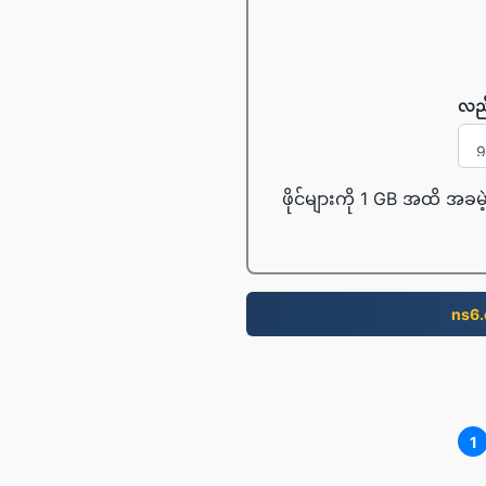
လည်
ဖိုင်များကို 1 GB အထိ အခမဲ
ns6
1