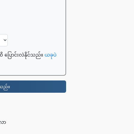
ထိ ပြောင်းလဲနိုင်သည်။
ယခုပဲ
င်သည်။
်လာ