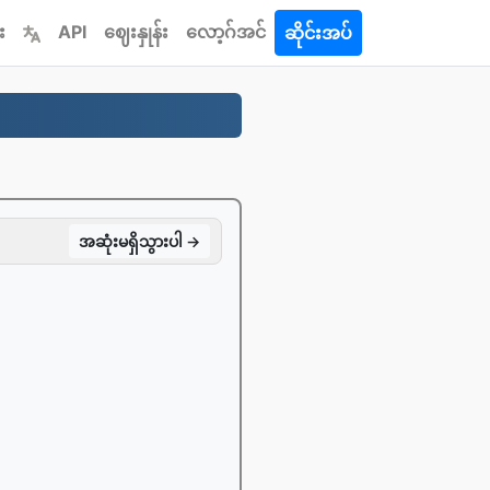
း
API
ဈေးနှုန်း
လော့ဂ်အင်
ဆိုင်းအပ်
အဆုံးမရှိသွားပါ →