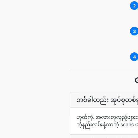
2
3
4
G
တစ်ခါတည်း အုပ်စုတစ်ခု
ဟုတ်ကဲ့. အလားတူလှည့်ဖျားသ
တဲ့နည်းလမ်းနဲ့လာတဲ့ scans 