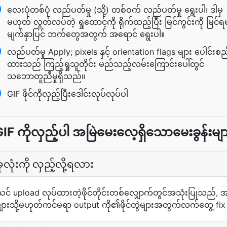
လေးပုံတစ်ပုံ လည်ပတ်မှု (သို့) တစ်ဝက် လည်ပတ်မှု ရွေးပါ၊ ဒါမှ
မဟုတ် လွတ်လပ်တဲ့ ရှုထောင့်ကို ရိုက်ထည့်ပြီး မြင်ကွင်းကို မြင်ရ
မျက်နှာပြင် ဘက်တွေအတွက် အရောင် ရွေးပါ။
လည်ပတ်မှု Apply; pixels နှင့် orientation flags များ ပေါင်းစည
ထားသည် ကြည့်ရှုသူတိုင်း မည်သည့်လမ်းကြောင်းပေါ်တွင်
သဘောတူညီမှုရှိသည်။
GIF ဖိုင်ကိုလှည့်ပြီးဒေါင်းလုပ်လုပ်ပါ
IF ကိုလှည့်ပါ အမြဲမေးလေ့ရှိသောမေးခွန်းမျ
လုံးကို လှည့်လို့ရလား
င် upload လုပ်ထားတဲ့ဖိုင်တိုင်းတစ်လျှောက်တွင်အသုံးပြုသည်, 
များသို့မဟုတ်ကင်မရာ output ကို၏ဖိုင်တွဲများအတွက်လက်တွေ့ fix