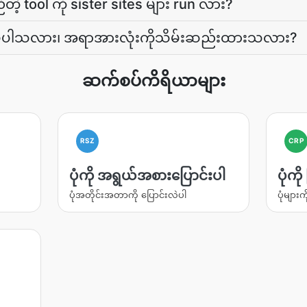
ီတဲ့ tool ကို sister sites များ run လား?
ပ်ပါသလား၊ အရာအားလုံးကိုသိမ်းဆည်းထားသလား?
ဆက်စပ်ကိရိယာများ
RSZ
CRP
ပုံကို အရွယ်အစားပြောင်းပါ
ပုံကိ
ပုံအတိုင်းအတာကို ပြောင်းလဲပါ
ပုံများက