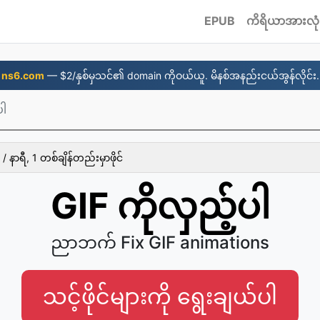
EPUB
ကိရိယာအားလုံ
ns6.com
— $2/နှစ်မှသင်၏ domain ကိုဝယ်ယူ. မိနစ်အနည်းငယ်အွန်လိုင်း.
ပါ
/ နာရီ, 1 တစ်ချိန်တည်းမှာဖိုင်
GIF ကိုလှည့်ပါ
ညာဘက် Fix GIF animations
သင့်ဖိုင်များကို ရွေးချယ်ပါ