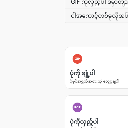
GIF ကိုလှည့်ပါ ဒီမှာတူည
ငါအကောင့်တစ်ခုလိုအ
ZIP
ပုံကို ချုံ့ပါ
ပုံဖိုင်အရွယ်အစားကို လျှော့ချပါ
ROT
ပုံကိုလှည့်ပါ