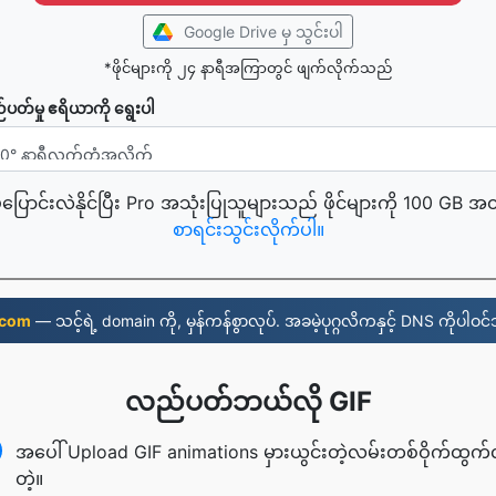
Google Drive မှ သွင်းပါ
*ဖိုင်များကို ၂၄ နာရီအကြာတွင် ဖျက်လိုက်သည်
ပတ်မှု ဧရိယာကို ရွေးပါ
့ပြောင်းလဲနိုင်ပြီး Pro အသုံးပြုသူများသည် ဖိုင်များကို 100 GB အ
စာရင်းသွင်းလိုက်ပါ။
.com
— သင့်ရဲ့ domain ကို, မှန်ကန်စွာလုပ်. အခမဲ့ပုဂ္ဂလိကနှင့် DNS ကိုပါဝ
လည်ပတ်ဘယ်လို GIF
အပေါ် Upload GIF animations မှားယွင်းတဲ့လမ်းတစ်ဝိုက်ထွက
တဲ့။