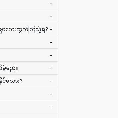
+
+
ွေမှာဘေးထွက်ကြည့်ရှု?
+
+
+
မ့်မည်။
+
နိုင်မလား?
+
+
+