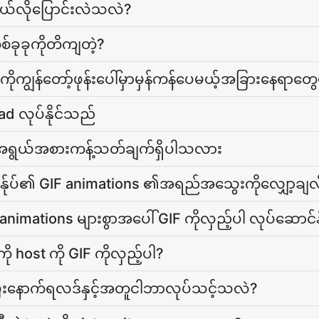
ိုဘယ်လိုပြောင်းလဲသလဲ?
်ခုခုကိုတိကျတဲ့?
င်ကိုကျွန်တော့်ဖုန်းပေါ်မှာမှန်ကန်ပေမယ့်အခြားနေရာတ
oad လုပ်နိုင်သည်
ိုင်အရွယ်အစားကန့်သတ်ချက်ရှိပါသလား
ွန်ုပ်၏ GIF animations ၏အရည်အသွေးကိုလျှော့ချလိ
 animations များစွာအပေါ် GIF ကိုလှည့်ပါ လုပ်ဆောင်
ု host ကို GIF ကိုလှည့်ပါ?
ံးပြီးနောက်ရလဒ်နှင့်အတူငါဘာလုပ်သင့်သလဲ?