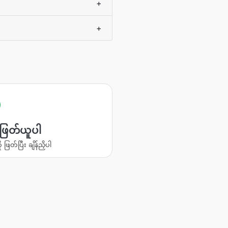
+
+
ု ဖြတ်ယူပါ
ို ဖြတ်ပြီး ချိန်ညှိပါ