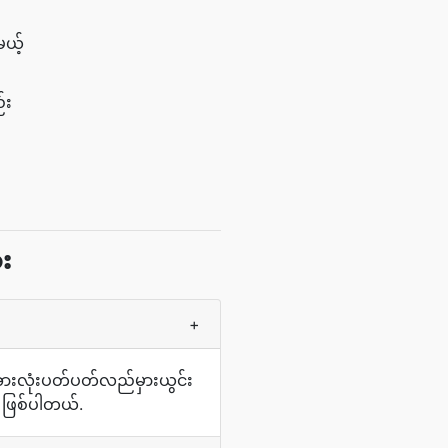
မယ့်
်း
ား
+
အားလုံးပတ်ပတ်လည်မှားယွင်း
 ဖြစ်ပါတယ်.