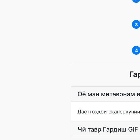
3
4
Га
Оё ман метавонам я
Дастгоҳҳои сканеркуни
Чӣ тавр Гардиш GIF