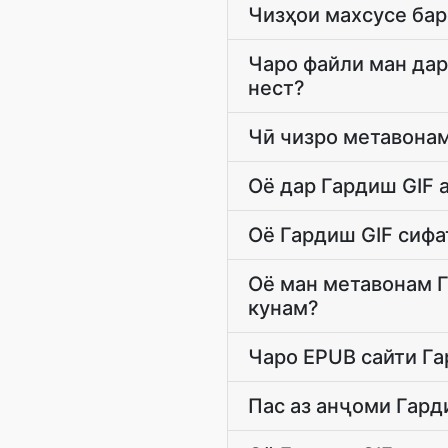
Чизҳои махсусе бар
Чаро файли ман дар
нест?
Чӣ чизро метавонам
Оё дар Гардиш GIF 
Оё Гардиш GIF сифа
Оё ман метавонам Г
кунам?
Чаро EPUB сайти Га
Пас аз анҷоми Гард