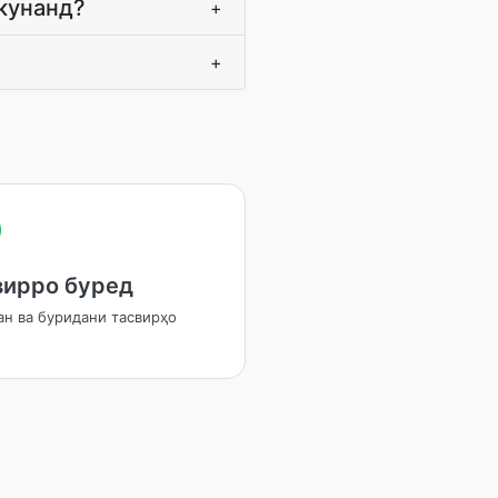
екунанд?
+
+
вирро буред
ан ва буридани тасвирҳо