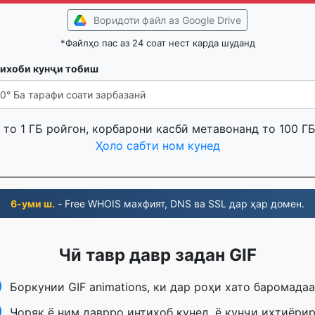
Воридоти файл аз Google Drive
*Файлҳо пас аз 24 соат нест карда шуданд
ихоби кунҷи тобиш
то 1 ГБ ройгон, корбарони касбӣ метавонанд то 100 Г
Ҳоло сабти ном кунед
6-уми ш.
- Free WHOIS махфият, DNS ва SSL дар ҳар домен.
Чӣ тавр давр задан GIF
Боркунии GIF animations, ки дар роҳи хато баромадаа
Чоряк ё ним даврро интихоб кунед, ё кунҷи ихтиёри