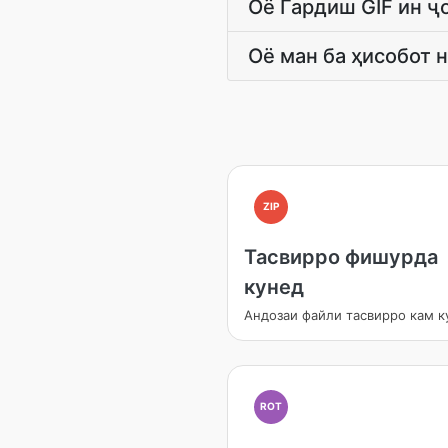
Оё Гардиш GIF ин ҷ
Оё ман ба ҳисобот 
ZIP
Тасвирро фишурда
кунед
Андозаи файли тасвирро кам к
ROT