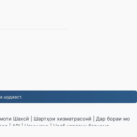
а шудааст.
умоти Шахсӣ
|
Шартҳои хизматрасонӣ
|
Дар бораи мо
ред
|
API
|
Намунаҳо
|
Насб кардани барнома
|
VPS.org
LLC | Сохтааст аз ҷониби
nadermx