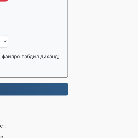
Б файлро табдил диҳанд;
ст.
ро