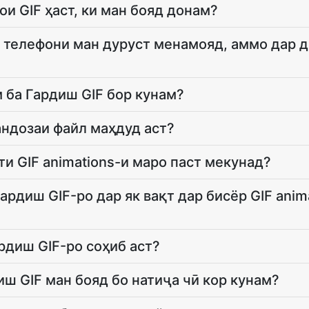
ои GIF ҳаст, ки ман бояд донам?
 телефони ман дуруст менамояд, аммо дар д
 ба Гардиш GIF бор кунам?
андозаи файл маҳдуд аст?
ти GIF animations-и маро паст мекунад?
ардиш GIF-ро дар як вақт дар бисёр GIF anim
рдиш GIF-ро соҳиб аст?
иш GIF ман бояд бо натиҷа чӣ кор кунам?