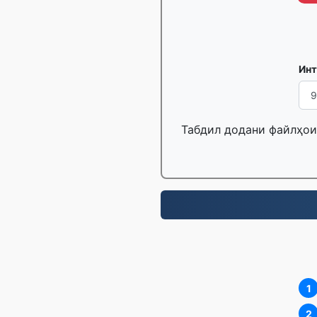
Инт
Табдил додани файлҳои 
1
2