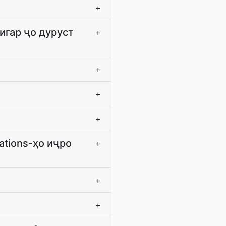
+
игар ҷо дуруст
+
+
+
+
ations-ҳо иҷро
+
+
+