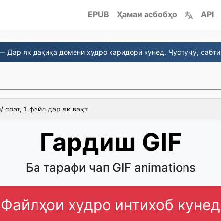
EPUB
Ҳамаи асбобҳо
API
— Дар як дақиқа домени худро харидорӣ кунед. Ҷустуҷӯ, сабти 
 соат, 1 файл дар як вақт
Гардиш GIF
Ба тарафи чап GIF animations
Файлҳои худро интихоб кунед