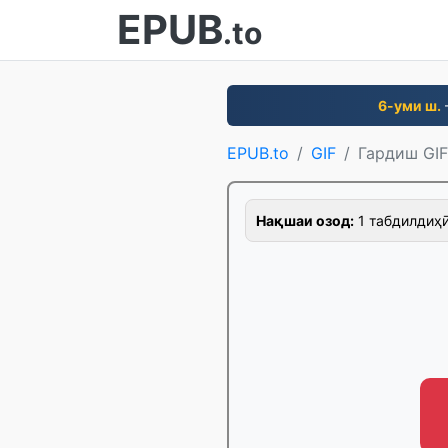
EPUB
.to
6-уми ш.
EPUB.to
GIF
Гардиш GIF
Нақшаи озод:
1 табдилдиҳӣ/