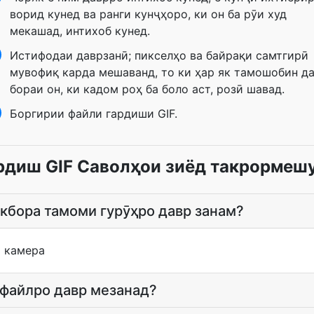
ворид кунед ва ранги кунҷҳоро, ки он ба рӯи худ
мекашад, интихоб кунед.
Истифодаи даврзанӣ; пикселҳо ва байрақи самтгирӣ
мувофиқ карда мешаванд, то ки ҳар як тамошобин д
бораи он, ки кадом роҳ ба боло аст, розӣ шавад.
Боргирии файли гардиши GIF.
рдиш GIF Саволҳои зиёд такрормеш
кбора тамоми гурӯҳро давр занам?
и камера
 файлро давр мезанад?