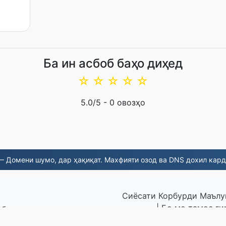
Ба ин асбоб баҳо диҳед
☆
☆
☆
☆
☆
5.0
/5 -
0
овозҳо
 Домени шумо, дар ҳақиқат. Махфияти озод ва DNS дохил кард
Сиёсати Корбурди Маъл
|
Бо мо тамос ги
табдил дода шудаанд
© 2026 EPUB.to