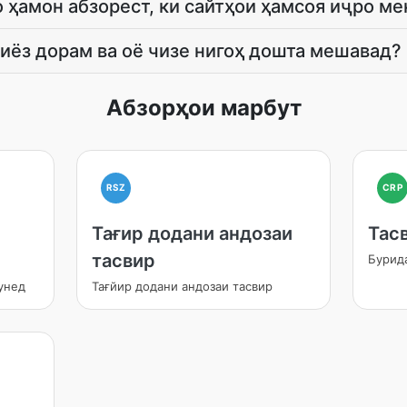
о ҳамон абзорест, ки сайтҳои ҳамсоя иҷро м
ниёз дорам ва оё чизе нигоҳ дошта мешавад?
Абзорҳои марбут
RSZ
CRP
Тағир додани андозаи
Тас
тасвир
Бурид
унед
Тағйир додани андозаи тасвир