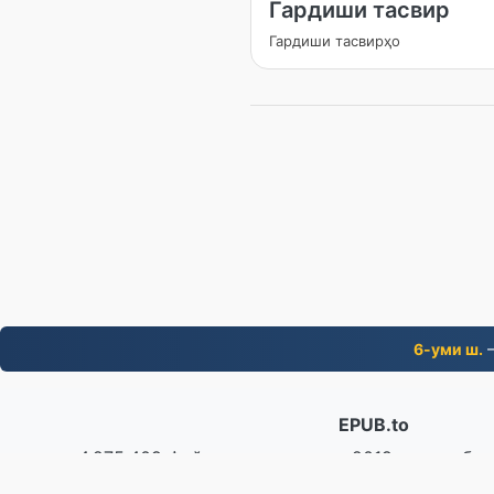
Гардиши тасвир
Гардиши тасвирҳо
6-уми ш.
—
EPUB.to
4,275,409 Файлҳое, ки аз соли 2019 инҷониб 