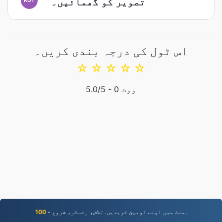
تصویر کو گھمائیں۔
اس ٹول کی درجہ بندی کریں۔
☆
☆
☆
☆
☆
ووٹ
0
/5 -
5.0
- منٹ میں اپنے ڈومین خریدیں. تلاش، رجسٹر، شروع.
100