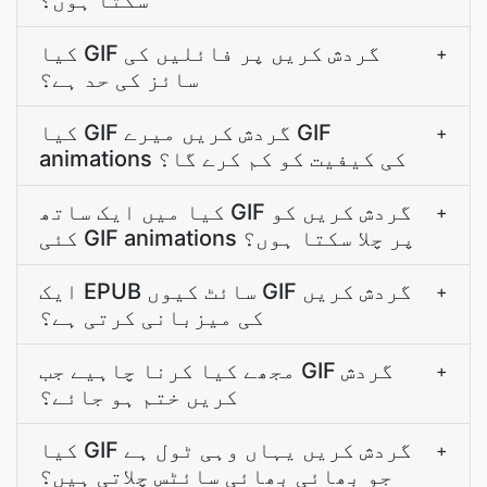
سکتا ہوں؟
کیا GIF گردش کریں پر فائلیں کی
+
سائز کی حد ہے؟
کیا GIF گردش کریں میرے GIF
+
animations کی کیفیت کو کم کرے گا؟
کیا میں ایک ساتھ GIF گردش کریں کو
+
کئی GIF animations پر چلا سکتا ہوں؟
ایک EPUB سائٹ کیوں GIF گردش کریں
+
کی میزبانی کرتی ہے؟
مجھے کیا کرنا چاہیے جب GIF گردش
+
کریں ختم ہو جائے؟
کیا GIF گردش کریں یہاں وہی ٹول ہے
+
جو بھائی بھائی سائٹس چلاتی ہیں؟