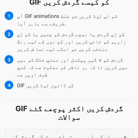
GIF کو کیسے گردش کریں
آپ GIF animations کو اپ لوڈ کریں جو غلط
1
طریقے سے باہر آیا.
کو ڑي گردش يا نيچے گردش کو چنيں يا کو ڑي
2
زاويه کو ٹائپ کريں اور کو نوں کے ليے رنگ
منتخب کريں جو اسکے ليے نما ش کريں
گردش کو لا گيں پيکسل اور سمتي فلگ کو ميں
3
ميں کريں تا کہ ہر ناظر کو معلوم هے کہ کسي
طرف اوپر هے
GIF کو ڈائون لوڈ کریں
4
GIF گردش کریں اکثر پوچھے گئے
سوالات
میں ایک بار میں تمام بیٹ کو گردش کر
+