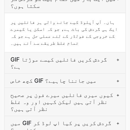
سکتا ہوں؟
ہاں۔ آپ آپلوڈ کیے جانے والی ہر فائلیں پر
ایک ہی گردش کی بات ہے، جو کہ اسکن یا کیمرے
کے خروجی کے فولڈر کے لئے عملی حل ہے جو کہ
تمام غلط طریقے سے آئے ہیں۔
GIF گردش کریں فائلیں کیسے موڑتا
+
ہے؟
کچھ خاص GIF میں جاننا چاہیے؟
+
کیوں میری فائلیں میرے فون پر صحیح
+
نظر آتی ہیں لیکن کہیں اور وہ غلط
نظر آتی ہیں؟
میں GIF گردش کریں پر کیا اپ لوڈ کر
+