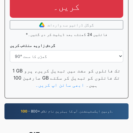
کریں۔
گوگل ڈرائیو سے واردات
*فائلیں 24 گھنٹے بعد ڈیلیٹ کر دی گئیں۔
گردش زاويه منتخب کريں
1 GB تک فائلوں کو مفت میں تبدیل کریں، پرو
صارفین 100 GB تک فائلوں کو تبدیل کر سکتے
ہیں۔
ابھی سائن اپ کریں۔
- 800+ ڈومین ایکسٹینشنز. آپ کا بہترین نام تلاش.
100