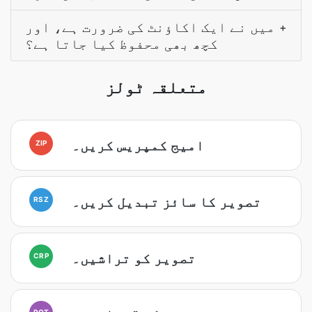
میں نے ایک اکاؤنٹ کی ضرورت ہے، اور
+
کچھ بھی محفوظ کیا جاتا ہے؟
متعلقہ ٹولز
امیج کمپریس کریں۔
ZIP
تصویر کا سائز تبدیل کریں۔
RSZ
تصویر کو تراشیں۔
CRP
ROT