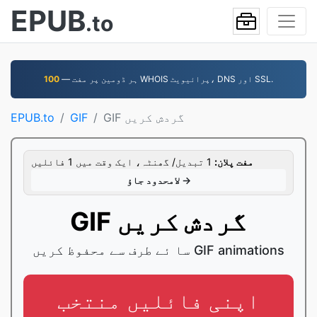
EPUB
.to
— ہر ڈومین پر مفت WHOIS پرائیویٹ، DNS اور SSL.
100
GIF گردش کریں
GIF
EPUB.to
مفت پلان:
1 تبدیل/ گھنٹہ، ایک وقت میں 1 فائلیں
لامحدود جاؤ →
GIF گردش کریں
سا ئے طرف سے محفوظ کریں GIF animations
اپنی فائلیں منتخب