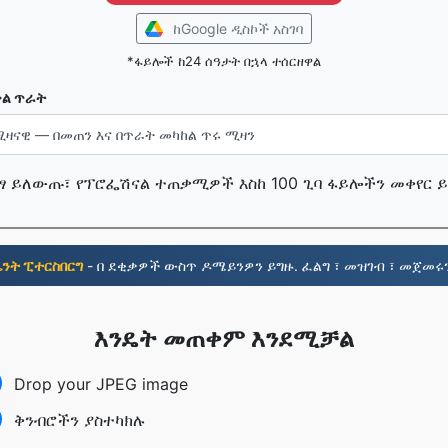
ከGoogle ዲስኮች አስገባ
*ፋይሎች ከ24 ሰዓታት በኋላ ተሰርዘዋል
ቅል ጥራት
በነፃ ይለውጡ፣ የፕሮፌሽናል ተጠቃሚዎች እስከ 100 ጊባ ፋይሎችን መቀየር 
ሴንት ፒተርስበርግ
- በ ደቂቃዎች ውስጥ ዶሜይንዎን ይግዙ. ፈልግ ፣ መዝገብ ፣ መጀመሩን
እንዴት መጠቀም እንደሚቻል
Drop your JPEG image
ቅንብሮችን ያስተካክሉ