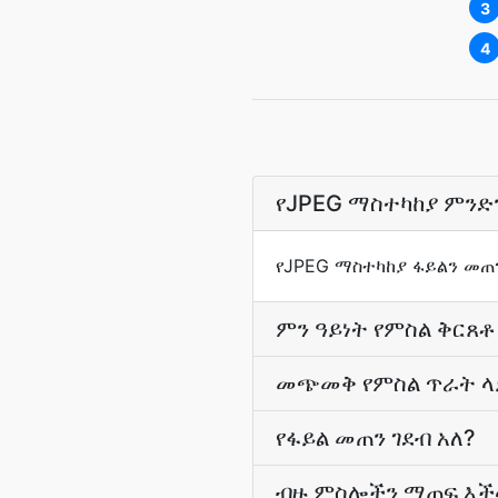
3
4
የJPEG ማስተካከያ ምንድ
የJPEG ማስተካከያ ፋይልን መጠ
ምን ዓይነት የምስል ቅርጸቶ
መጭመቅ የምስል ጥራት ላይ
የፋይል መጠን ገደብ አለ?
ብዙ ምስሎችን ማጠፍ እች