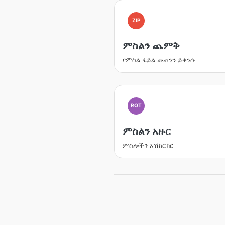
ZIP
ምስልን ጨምቅ
የምስል ፋይል መጠንን ይቀንሱ
ROT
ምስልን አዙር
ምስሎችን አሽከርክር