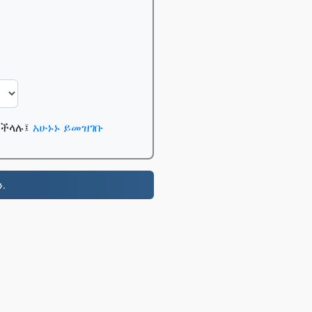
ይችላሉ፤
አሁኑኑ ይመዝገቡ
.