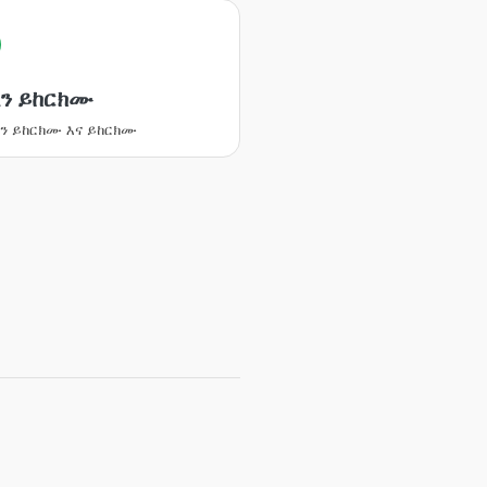
ን ይከርክሙ
 ይከርክሙ እና ይከርክሙ