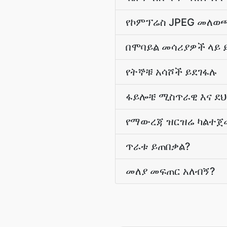
የኮምፕሬስ JPEG መለወጫ
በሞባይል መሳሪያዎች ላይ 
የትኞቹ አሳሾች ይደገፋሉ
ፋይሎቼ ሚስጥራዊ እና ደ
የማውረጃ ዝርዝሬ ካልተጀ
ጥራቱ ይጠበቃል?
መለያ መፍጠር አለብኝ?