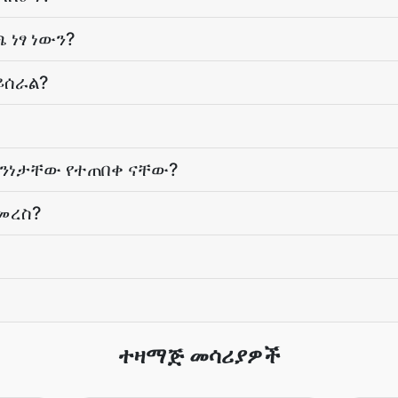
 ነፃ ነውን?
ይሰራል?
ህንነታቸው የተጠበቀ ናቸው?
መረስ?
ተዛማጅ መሳሪያዎች