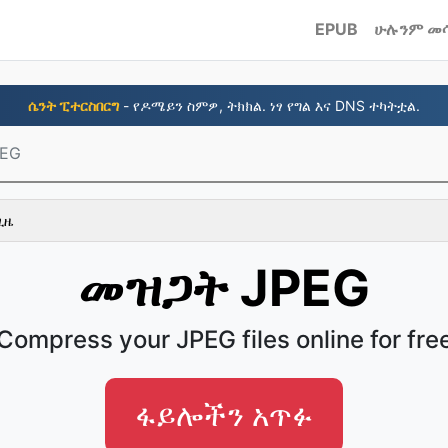
EPUB
ሁሉንም መ
ሴንት ፒተርስበርግ
- የዶሜይን ስምዎ, ትክክል. ነፃ የግል እና DNS ተካትቷል.
EG
ጊዜ
መዝጋት JPEG
Compress your JPEG files online for fre
ፋይሎችን አጥፉ