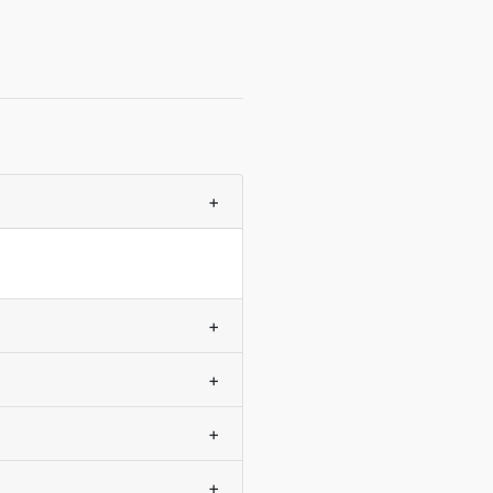
+
+
+
+
+