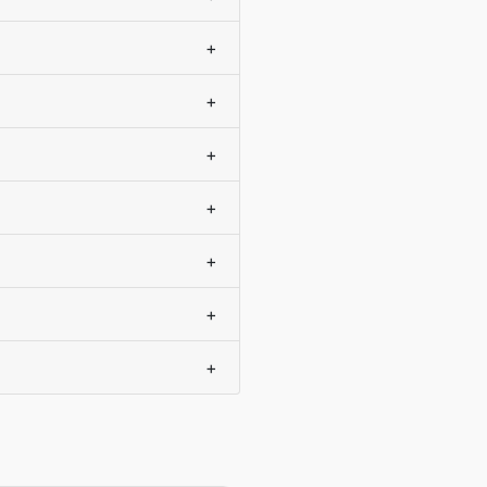
+
+
+
+
+
+
+