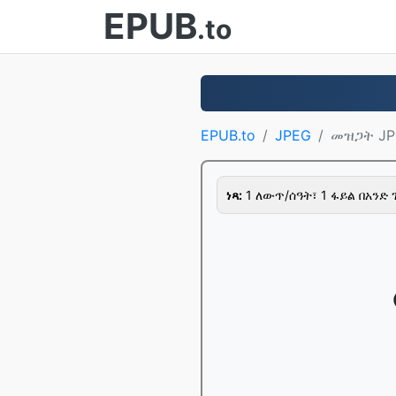
EPUB
.to
EPUB.to
JPEG
መዝጋት JP
ነጻ:
1 ለውጥ/ሰዓት፣ 1 ፋይል በአንድ 