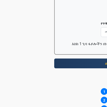
የጥ
እስከ 1 ጊባ ፋይሎችን 
1
2