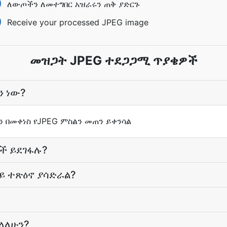
ለውጦችን ለመተግበር አዝራሩን ጠቅ ያድርጉ
Receive your processed JPEG image
መዝጋት JPEG ተደጋጋሚ ጥያቄዎች
ን ነው?
ን በመቀነስ የJPEG ምስልን መጠን ይቀንሳል
ች ይደገፋሉ?
 ተጽዕኖ ያሳድራል?
ላለሁን?