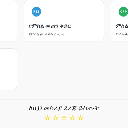
RSZ
CRP
የምስል መጠን ቀይር
ምስል
የምስል ልኬቶችን ይቀይሩ
ምስሎችን
ለዚህ መሳሪያ ደረጃ ይስጡት
☆
☆
☆
☆
☆